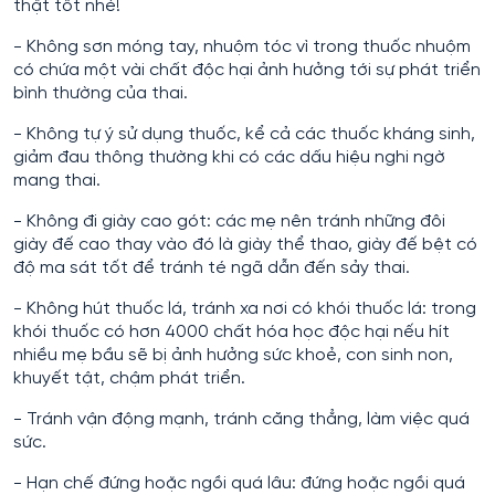
thật tốt nhé!
- Không sơn móng tay, nhuộm tóc vì trong thuốc nhuộm
có chứa một vài chất độc hại ảnh hưởng tới sự phát triển
bình thường của thai.
- Không tự ý sử dụng thuốc, kể cả các thuốc kháng sinh,
giảm đau thông thường khi có các dấu hiệu nghi ngờ
mang thai.
- Không đi giày cao gót: các mẹ nên tránh những đôi
giày đế cao thay vào đó là giày thể thao, giày đế bệt có
độ ma sát tốt để tránh té ngã dẫn đến sảy thai.
- Không hút thuốc lá, tránh xa nơi có khói thuốc lá: trong
khói thuốc có hơn 4000 chất hóa học độc hại nếu hít
nhiều mẹ bầu sẽ bị ảnh hưởng sức khoẻ, con sinh non,
khuyết tật, chậm phát triển.
- Tránh vận động mạnh, tránh căng thẳng, làm việc quá
sức.
- Hạn chế đứng hoặc ngồi quá lâu: đứng hoặc ngồi quá