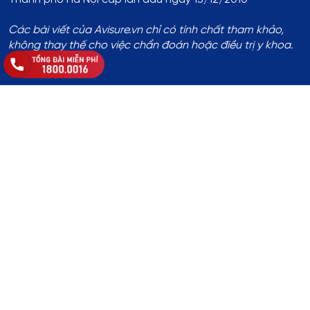
Các bài viết của Avisure.vn chỉ có tính chất tham khảo,
không thay thế cho việc chẩn đoán hoặc điều trị y khoa.
Thông tin đăng ký:
Số ĐKKD:
01T8008974 do Phòng Tài Chính - Kế Hoạch
UBND Huyện Thạch Thất cấp lần đầu ngày 14/8/2017
Địa chỉ
:
Thôn Yên Lỗ, xã Cẩm Yên, huyện Thạch Thất, TP.
Hà Nội
Hotline
:
1800.0016
Chủ sở hữu website
: Bà Khuất Thị Hòa
Copyright 2024 © Avisure