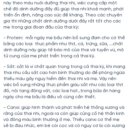
này theo máu nuôi dưỡng thai nhi, việc cung cấp một
chế độ dinh dưỡng đầy đủ giúp thai nhi khoẻ mạnh, phát
triển ổn định, năng cao sức đề kháng. Theo các chuyên
gia thì những chất dinh dưỡng dưới đây rất tốt cho các
mẹ trong giai đoạn đầu của thai kỳ:
- Protein: mỗi ngày mẹ bầu nên bổ sung đạm cho cơ thể
bằng các loại thực phẩm như thịt, cá, trứng, sữa, ...chất
dinh dưỡng này giúp tế bào mô của thai và tuyến vú, mô
tử cung của mẹ phát triển trong cả thai kỳ.
- Sắt: sắt là vi chất quan trọng trong cả thai kỳ, khi mang
thai nhu cầu sắt cao hơn bình thường do để phòng ngừa
thiếu máu gây nguy hiểm đến thai nhi và mẹ. Vậy nên
việc bổ sung những thực phẩm giàu sắt như các loại thịt
đỏ, nội tạng động vật, các loại hạt…trong bữa ăn hàng
ngày cho mẹ bầu là điều vô cùng cần thiết.
- Canxi: giúp hình thành và phát triển hệ thống xương và
răng của thai nhi, ngoài ra còn giúp củng cố hệ thần kinh
và đông máu bình thường ở mẹ. Thiếu canxi cơ thể mẹ
sẽ bị đau nhức, em bé còi cọc và có nguy cơ bị còi xương