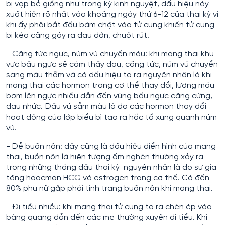
bị vọp bẻ giống như trong kỳ kinh nguyệt, dấu hiệu này
xuất hiện rõ nhất vào khoảng ngày thứ 6-12 của thai kỳ vì
khi ấy phôi bắt đầu bám chặt vào tử cung khiến tử cung
bị kéo căng gây ra đau đớn, chuột rút.
- Căng tức ngực, núm vú chuyển màu: khi mang thai khu
vực bầu ngực sẽ cảm thấy đau, căng tức, núm vú chuyển
sang màu thẫm và có dấu hiệu to ra nguyên nhân là khi
mang thai các hormon trong cơ thể thay đổi, lượng máu
bơm lên ngực nhiều dẫn đến vùng bầu ngực căng cứng,
đau nhức. Đầu vú sẫm màu là do các hormon thay đổi
hoạt động của lớp biểu bì tạo ra hắc tố xung quanh núm
vú.
- Dễ buồn nôn: đây cũng là dấu hiệu điển hình của mang
thai, buồn nôn là hiện tượng ốm nghén thường xảy ra
trong những tháng đầu thai kỳ nguyên nhân là do sự gia
tăng hoocmon HCG và estrogen trong cơ thể. Có đến
80% phụ nữ gặp phải tình trạng buồn nôn khi mang thai.
- Đi tiểu nhiều: khi mang thai tử cung to ra chèn ép vào
bàng quang dẫn đến các mẹ thường xuyên đi tiểu. Khi