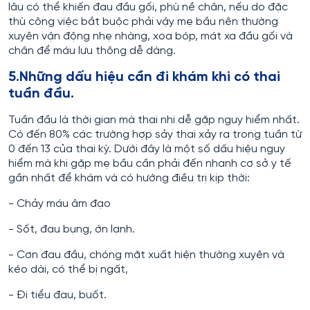
lâu có thể khiến đau đầu gối, phù nề chân, nếu do đặc
thù công việc bắt buộc phải vậy mẹ bầu nên thường
xuyên vận động nhẹ nhàng, xoa bóp, mát xa đầu gối và
chân để máu lưu thông dễ dàng.
5.Những dấu hiệu cần đi khám khi có thai
tuần đầu.
Tuần đầu là thời gian mà thai nhi dễ gặp nguy hiểm nhất.
Có đến 80% các trường hợp sảy thai xảy ra trong tuần từ
0 đến 13 của thai kỳ. Dưới đây là một số dấu hiệu nguy
hiểm mà khi gặp mẹ bầu cần phải đến nhanh cơ sở y tế
gần nhất để khám và có hướng điều trị kịp thời:
- Chảy máu âm đạo
- Sốt, đau bụng, ớn lạnh.
- Cơn đau đầu, chóng mặt xuất hiện thường xuyên và
kéo dài, có thể bị ngất,
- Đi tiểu đau, buốt.