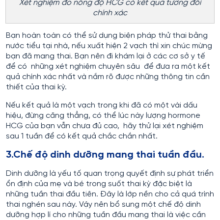
Xét nghiệm đo nồng độ HCG có kết quả tương đối
chính xác
Bạn hoàn toàn có thể sử dụng biện pháp thử thai bằng
nước tiểu tại nhà, nếu xuất hiện 2 vạch thì xin chúc mừng
bạn đã mang thai. Bạn nên đi khám lại ở các cơ sở y tế
để có những xét nghiệm chuyên sâu để đưa ra một kết
quả chính xác nhất và nắm rõ được những thông tin cần
thiết của thai kỳ.
Nếu kết quả là một vạch trong khi đã có một vài dấu
hiệu, đừng căng thẳng, có thể lúc này lượng hormone
HCG của bạn vẫn chưa đủ cao, hãy thử lại xét nghiệm
sau 1 tuần để có kết quả chắc chắn nhất.
3.Chế độ dinh dưỡng mang thai tuần đầu.
Dinh dưỡng là yếu tố quan trọng quyết định sự phát triển
ổn định của mẹ và bé trong suốt thai kỳ đặc biệt là
những tuần thai đầu tiên. Đây là lớp nền cho cả quá trình
thai nghén sau này. Vậy nên bổ sung một chế độ dinh
dưỡng hợp lí cho những tuần đầu mang thai là việc cần