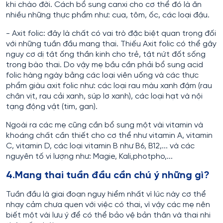
khi chào đời. Cách bổ sung canxi cho cơ thể đó là ăn
nhiều những thực phẩm như: cua, tôm, ốc, các loại đậu.
- Axit folic: đây là chất có vai trò đặc biệt quan trọng đối
với những tuần đầu mang thai. Thiếu Axit folic có thể gây
nguy cơ dị tật ống thần kinh cho trẻ, tật nứt đốt sống
trong bào thai. Do vậy mẹ bầu cần phải bổ sung acid
folic hàng ngày bằng các loại viên uống và các thực
phẩm giàu axit folic như: các loại rau màu xanh đậm (rau
chân vịt, rau cải xanh, súp lơ xanh), các loại hạt và nội
tạng động vật (tim, gan).
Ngoài ra các mẹ cũng cần bổ sung một vài vitamin và
khoáng chất cần thiết cho cơ thể như vitamin A, vitamin
C, vitamin D, các loại vitamin B như B6, B12,... và các
nguyên tố vi lượng như: Magie, Kali,photpho,...
4.Mang thai tuần đầu cần chú ý những gì?
Tuần đầu là giai đoạn nguy hiểm nhất vì lúc này cơ thể
nhạy cảm chưa quen với việc có thai, vì vậy các mẹ nên
biết một vài lưu ý để có thể bảo vệ bản thân và thai nhi