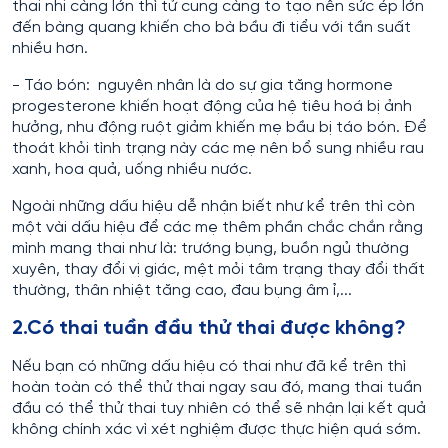
thai nhi càng lớn thì tử cung càng to tạo nên sức ép lớn
đến bàng quang khiến cho bà bầu đi tiểu với tần suất
nhiều hơn.
- Táo bón: nguyên nhân là do sự gia tăng hormone
progesterone khiến hoạt động của hệ tiêu hoá bị ảnh
hưởng, nhu động ruột giảm khiến mẹ bầu bị táo bón. Để
thoát khỏi tình trạng này các mẹ nên bổ sung nhiều rau
xanh, hoa quả, uống nhiều nước.
Ngoài những dấu hiệu dễ nhận biết như kể trên thì còn
một vài dấu hiệu để các mẹ thêm phần chắc chắn rằng
mình mang thai như là: trướng bụng, buồn ngủ thường
xuyên, thay đổi vị giác, mệt mỏi tâm trạng thay đổi thất
thường, thân nhiệt tăng cao, đau bụng âm ỉ,...
2.Có thai tuần đầu thử thai được không?
Nếu bạn có những dấu hiệu có thai như đã kể trên thì
hoàn toàn có thể thử thai ngay sau đó, mang thai tuần
đầu có thể thử thai tuy nhiên có thể sẽ nhận lại kết quả
không chính xác vì xét nghiệm được thực hiện quá sớm.