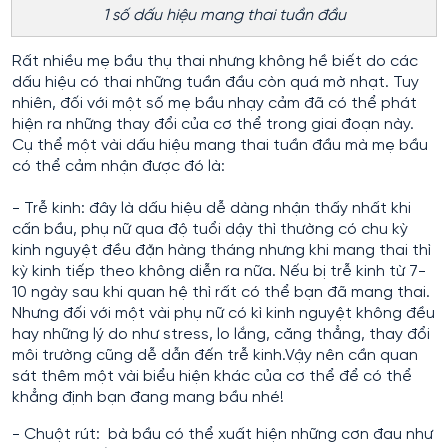
1 số dấu hiệu mang thai tuần đầu
Rất nhiều mẹ bầu thụ thai nhưng không hề biết do các
dấu hiệu có thai những tuần đầu còn quá mờ nhạt. Tuy
nhiên, đối với một số mẹ bầu nhạy cảm đã có thể phát
hiện ra những thay đổi của cơ thể trong giai đoạn này.
Cụ thể một vài dấu hiệu mang thai tuần đầu mà mẹ bầu
có thể cảm nhận được đó là:
- Trễ kinh: đây là dấu hiệu dễ dàng nhận thấy nhất khi
cấn bầu, phụ nữ qua độ tuổi dậy thì thường có chu kỳ
kinh nguyệt đều đặn hàng tháng nhưng khi mang thai thì
kỳ kinh tiếp theo không diễn ra nữa. Nếu bị trễ kinh từ 7-
10 ngày sau khi quan hệ thì rất có thể bạn đã mang thai.
Nhưng đối với một vài phụ nữ có kì kinh nguyệt không đều
hay những lý do như stress, lo lắng, căng thẳng, thay đổi
môi trường cũng dễ dẫn đến trễ kinh.Vậy nên cần quan
sát thêm một vài biểu hiện khác của cơ thể để có thể
khẳng định bạn đang mang bầu nhé!
- Chuột rút: bà bầu có thể xuất hiện những cơn đau như