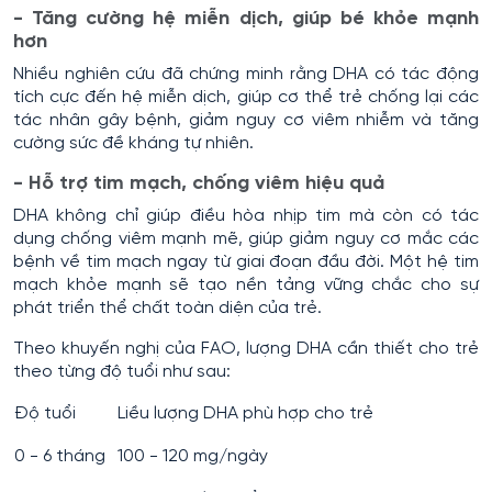
- Tăng cường hệ miễn dịch, giúp bé khỏe mạnh
hơn
Nhiều nghiên cứu đã chứng minh rằng DHA có tác động
tích cực đến hệ miễn dịch, giúp cơ thể trẻ chống lại các
tác nhân gây bệnh, giảm nguy cơ viêm nhiễm và tăng
cường sức đề kháng tự nhiên.
- Hỗ trợ tim mạch, chống viêm hiệu quả
DHA không chỉ giúp điều hòa nhịp tim mà còn có tác
dụng chống viêm mạnh mẽ, giúp giảm nguy cơ mắc các
bệnh về tim mạch ngay từ giai đoạn đầu đời. Một hệ tim
mạch khỏe mạnh sẽ tạo nền tảng vững chắc cho sự
phát triển thể chất toàn diện của trẻ.
Theo khuyến nghị của FAO, lượng DHA cần thiết cho trẻ
theo từng độ tuổi như sau:
Độ tuổi
Liều lượng DHA phù hợp cho trẻ
0 - 6 tháng
100 - 120 mg/ngày