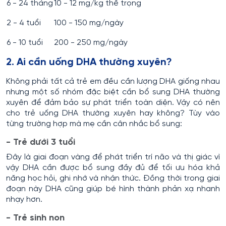
6 - 24 tháng
10 - 12 mg/kg thể trọng
2 - 4 tuổi
100 - 150 mg/ngày
6 - 10 tuổi
200 - 250 mg/ngày
2. Ai cần uống DHA thường xuyên?
Không phải tất cả trẻ em đều cần lượng DHA giống nhau
nhưng một số nhóm đặc biệt cần bổ sung DHA thường
xuyên để đảm bảo sự phát triển toàn diện. Vậy có nên
cho trẻ uống DHA thường xuyên hay không? Tùy vào
từng trường hợp mà mẹ cần cân nhắc bổ sung:
- Trẻ dưới 3 tuổi
Đây là giai đoạn vàng để phát triển trí não và thị giác vì
vậy DHA cần được bổ sung đầy đủ để tối ưu hóa khả
năng học hỏi, ghi nhớ và nhận thức. Đồng thời trong giai
đoạn này DHA cũng giúp bé hình thành phản xạ nhanh
nhạy hơn.
- Trẻ sinh non