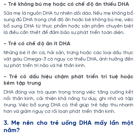
- Trẻ không bú mẹ hoặc có chế độ ăn thiếu DHA
Sữa mẹ là nguồn DHA tự nhiên dồi dào. Nếu mẹ không bổ
sung đủ DHA trong chế độ ăn hoặc bé không bú mẹ, việc
bổ sung DHA từ thực phẩm hoặc sản phẩm chuyên biệt
là điều cần thiết để đảm bảo sự phát triển toàn diện.
- Trẻ có chế độ ăn ít DHA
Những bé ít ăn cá, hải sản, trứng hoặc các loại dầu thực
vật giàu Omega-3 có nguy cơ thiếu DHA, ảnh hưởng đến
sự phát triển trí não và hệ thần kinh.
- Trẻ có dấu hiệu chậm phát triển trí tuệ hoặc
kém tập trung
DHA đóng vai trò quan trọng trong việc tăng cường kết
nối thần kinh, cải thiện khả năng tư duy, ghi nhớ và tập
trung. Việc bổ sung DHA có thể giúp trẻ tiếp thu nhanh
hơn và giảm nguy cơ rối loạn phát triển thần kinh.
3. Mẹ nên cho trẻ uống DHA mấy lần một
năm?