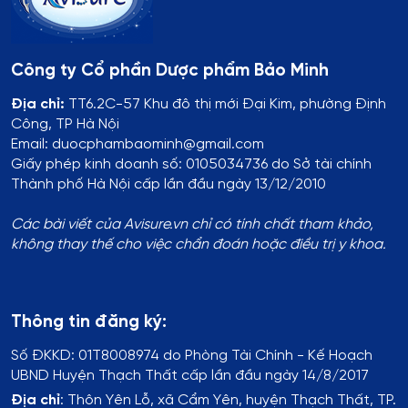
Công ty Cổ phần Dược phẩm Bảo Minh
Địa chỉ:
TT6.2C-57 Khu đô thị mới Đại Kim, phường Định
Công, TP Hà Nội
Email: duocphambaominh@gmail.com
Giấy phép kinh doanh số: 0105034736 do Sở tài chính
Thành phố Hà Nội cấp lần đầu ngày 13/12/2010
Các bài viết của Avisure.vn chỉ có tính chất tham khảo,
không thay thế cho việc chẩn đoán hoặc điều trị y khoa.
Thông tin đăng ký:
Số ĐKKD:
01T8008974 do Phòng Tài Chính - Kế Hoạch
UBND Huyện Thạch Thất cấp lần đầu ngày 14/8/2017
Địa chỉ
:
Thôn Yên Lỗ, xã Cẩm Yên, huyện Thạch Thất, TP.