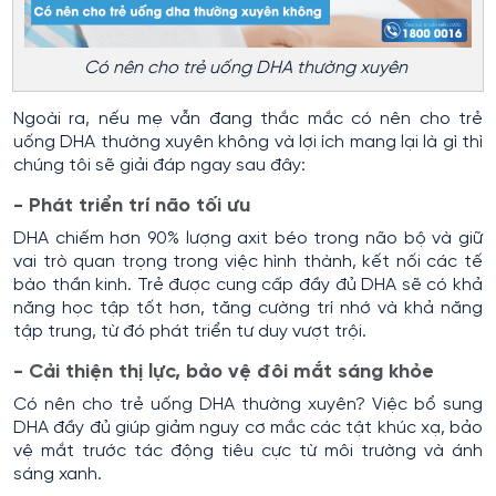
Có nên cho trẻ uống DHA thường xuyên
Ngoài ra, nếu mẹ vẫn đang thắc mắc có nên cho trẻ
uống DHA thường xuyên không và lợi ích mang lại là gì thì
chúng tôi sẽ giải đáp ngay sau đây:
- Phát triển trí não tối ưu
DHA chiếm hơn 90% lượng axit béo trong não bộ và giữ
vai trò quan trọng trong việc hình thành, kết nối các tế
bào thần kinh. Trẻ được cung cấp đầy đủ DHA sẽ có khả
năng học tập tốt hơn, tăng cường trí nhớ và khả năng
tập trung, từ đó phát triển tư duy vượt trội.
- Cải thiện thị lực, bảo vệ đôi mắt sáng khỏe
Có nên cho trẻ uống DHA thường xuyên? Việc bổ sung
DHA đầy đủ giúp giảm nguy cơ mắc các tật khúc xạ, bảo
vệ mắt trước tác động tiêu cực từ môi trường và ánh
sáng xanh.