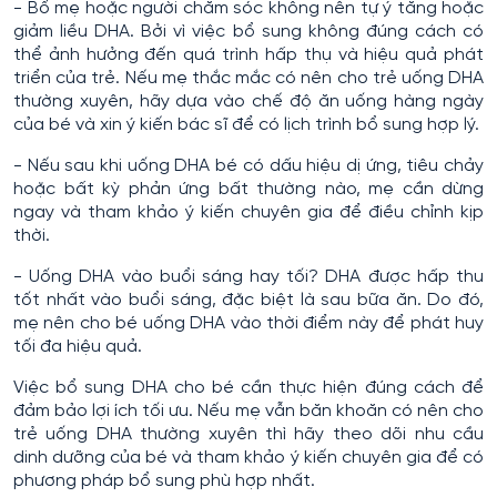
- Bố mẹ hoặc người chăm sóc không nên tự ý tăng hoặc
giảm liều DHA. Bởi vì việc bổ sung không đúng cách có
thể ảnh hưởng đến quá trình hấp thụ và hiệu quả phát
triển của trẻ. Nếu mẹ thắc mắc có nên cho trẻ uống DHA
thường xuyên, hãy dựa vào chế độ ăn uống hàng ngày
của bé và xin ý kiến bác sĩ để có lịch trình bổ sung hợp lý.
- Nếu sau khi uống DHA bé có dấu hiệu dị ứng, tiêu chảy
hoặc bất kỳ phản ứng bất thường nào, mẹ cần dừng
ngay và tham khảo ý kiến chuyên gia để điều chỉnh kịp
thời.
- Uống DHA vào buổi sáng hay tối? DHA được hấp thu
tốt nhất vào buổi sáng, đặc biệt là sau bữa ăn. Do đó,
mẹ nên cho bé uống DHA vào thời điểm này để phát huy
tối đa hiệu quả.
Việc bổ sung DHA cho bé cần thực hiện đúng cách để
đảm bảo lợi ích tối ưu. Nếu mẹ vẫn băn khoăn có nên cho
trẻ uống DHA thường xuyên thì hãy theo dõi nhu cầu
dinh dưỡng của bé và tham khảo ý kiến chuyên gia để có
phương pháp bổ sung phù hợp nhất.