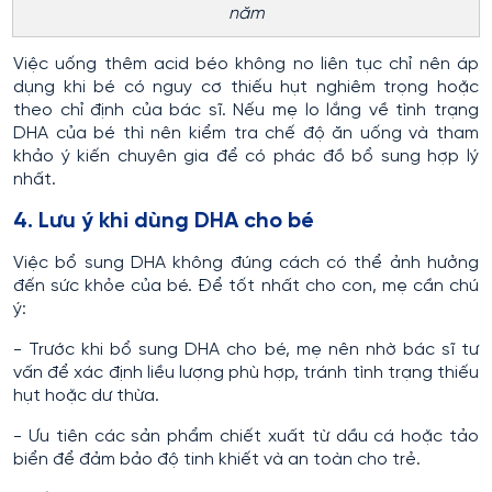
năm
Việc uống thêm acid béo không no liên tục chỉ nên áp
dụng khi bé có nguy cơ thiếu hụt nghiêm trọng hoặc
theo chỉ định của bác sĩ. Nếu mẹ lo lắng về tình trạng
DHA của bé thì nên kiểm tra chế độ ăn uống và tham
khảo ý kiến chuyên gia để có phác đồ bổ sung hợp lý
nhất.
4. Lưu ý khi dùng DHA cho bé
Việc bổ sung DHA không đúng cách có thể ảnh hưởng
đến sức khỏe của bé. Để tốt nhất cho con, mẹ cần chú
ý:
- Trước khi bổ sung DHA cho bé, mẹ nên nhờ bác sĩ tư
vấn để xác định liều lượng phù hợp, tránh tình trạng thiếu
hụt hoặc dư thừa.
- Ưu tiên các sản phẩm chiết xuất từ dầu cá hoặc tảo
biển để đảm bảo độ tinh khiết và an toàn cho trẻ.