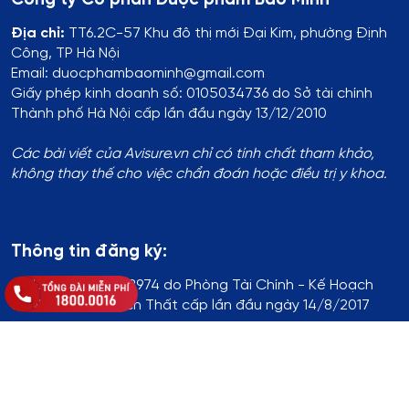
Địa chỉ:
TT6.2C-57 Khu đô thị mới Đại Kim, phường Định
Công, TP Hà Nội
Email: duocphambaominh@gmail.com
Giấy phép kinh doanh số: 0105034736 do Sở tài chính
Thành phố Hà Nội cấp lần đầu ngày 13/12/2010
Các bài viết của Avisure.vn chỉ có tính chất tham khảo,
không thay thế cho việc chẩn đoán hoặc điều trị y khoa.
Thông tin đăng ký:
Số ĐKKD:
01T8008974 do Phòng Tài Chính - Kế Hoạch
UBND Huyện Thạch Thất cấp lần đầu ngày 14/8/2017
Địa chỉ
:
Thôn Yên Lỗ, xã Cẩm Yên, huyện Thạch Thất, TP.
Hà Nội
Hotline
:
1800.0016
Chủ sở hữu website
: Bà Khuất Thị Hòa