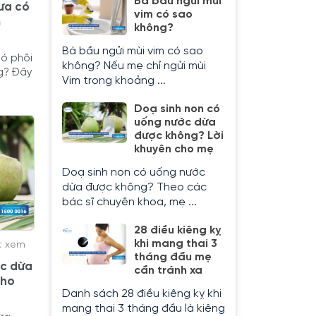
Bà bầu ngửi mùi
ưa có
vim có sao
m
không?
Bà bầu ngửi mùi vim có sao
có phôi
không? Nếu mẹ chỉ ngửi mùi
ng? Đây
Vim trong khoảng ...
Doạ sinh non có
uống nước dừa
được không? Lời
khuyên cho mẹ
Doạ sinh non có uống nước
dừa được không? Theo các
bác sĩ chuyên khoa, mẹ ...
28 điều kiêng kỵ
khi mang thai 3
t xem
tháng đầu mẹ
ớc dừa
cần tránh xa
cho
Danh sách 28 điều kiêng kỵ khi
mang thai 3 tháng đầu là kiêng