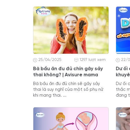
25/04/2025
1297 lượt xem
22/
Bà bầu ăn đu đủ chín gây sảy
Dư ối
thai không? | Avisure mama
khuyê
Bà bầu ăn đu đủ chín sẽ gây sảy
Dư ối 
thai là suy nghĩ của một số phụ nữ
thắc m
khi mang thai. ...
đang tr