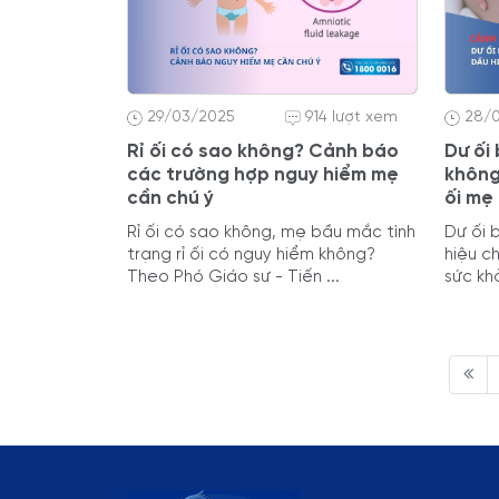
29/03/2025
914 lượt xem
28/
Rỉ ối có sao không? Cảnh báo
Dư ối
các trường hợp nguy hiểm mẹ
không
cần chú ý
ối mẹ
Rỉ ối có sao không, mẹ bầu mắc tình
Dư ối 
trạng rỉ ối có nguy hiểm không?
hiệu c
Theo Phó Giáo sư - Tiến ...
sức kh