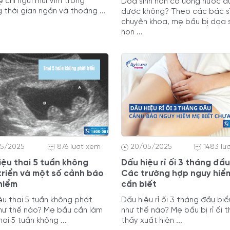
 chỉ ngửi mùi Vim trong
Doạ sinh non có uống nước d
 thời gian ngắn và thoáng ...
được không? Theo các bác s
chuyên khoa, mẹ bầu bị dọa s
non ...
05/2025
876 lượt xem
20/05/2025
1483 lư
iệu thai 5 tuần không
Dấu hiệu rỉ ối 3 tháng đầu 
triển và một số cảnh báo
Các trường hợp nguy hiể
hiểm
cần biết
ệu thai 5 tuần không phát
Dấu hiệu rỉ ối 3 tháng đầu biể
như thế nào? Mẹ bầu cần làm
như thế nào? Mẹ bầu bị rỉ ối 
thai 5 tuần không ...
thấy xuất hiện ...