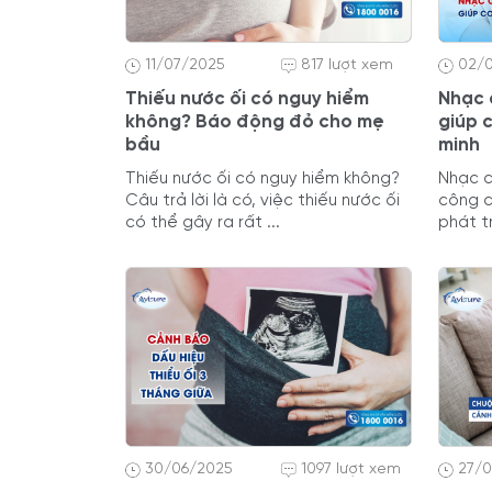
11/07/2025
817 lượt xem
02/
Thiếu nước ối có nguy hiểm
Nhạc 
không? Báo động đỏ cho mẹ
giúp c
bầu
minh
Thiếu nước ối có nguy hiểm không?
Nhạc c
Câu trả lời là có, việc thiếu nước ối
công c
có thể gây ra rất ...
phát tr
30/06/2025
1097 lượt xem
27/