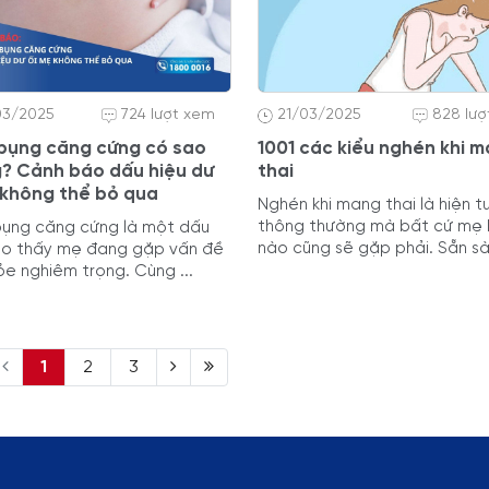
03/2025
724 lượt xem
21/03/2025
828 lư
 bụng căng cứng có sao
1001 các kiểu nghén khi 
? Cảnh báo dấu hiệu dư
thai
 không thể bỏ qua
Nghén khi mang thai là hiện 
thông thường mà bất cứ mẹ
bụng căng cứng là một dấu
nào cũng sẽ gặp phải. Sẵn sàn
ho thấy mẹ đang gặp vấn đề
ỏe nghiêm trọng. Cùng ...
1
2
3