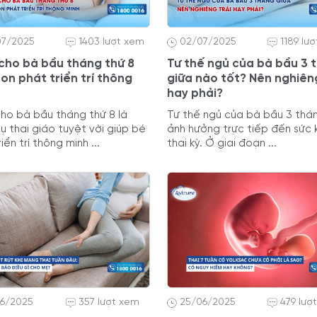
07/2025
1403 lượt xem
02/07/2025
1189 lư
cho bà bầu tháng thứ 8
Tư thế ngủ của bà bầu 3 
on phát triển trí thông
giữa nào tốt? Nên nghiêng
hay phải?
ho bà bầu tháng thứ 8 là
Tư thế ngủ của bà bầu 3 thá
ụ thai giáo tuyệt vời giúp bé
ảnh hưởng trực tiếp đến sức
iển trí thông minh ...
thai kỳ. Ở giai đoạn ...
06/2025
357 lượt xem
25/06/2025
479 lượ