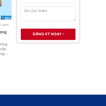
ợt xem
mang
ĐĂNG KÝ NGAY
tượng
 bầu
g ...