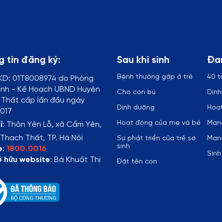
 tin đăng ký:
Sau khi sinh
Đa
Bệnh thường gặp ở trẻ
40 t
KD:
01T8008974 do Phòng
ính - Kế Hoạch UBND Huyện
Cho con bú
Din
Thất cấp lần đầu ngày
Dinh dưỡng
Hoạt
017
Hoạt động của mẹ và bé
Mang
ỉ
:
Thôn Yên Lỗ, xã Cẩm Yên,
Thạch Thất, TP. Hà Nội
Sự phát triển của trẻ sơ
Mang
sinh
e
:
1800.0016
Sinh
ở hữu website
: Bà Khuất Thị
Đặt tên con