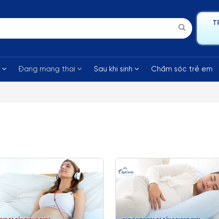
T
i
Đang mang thai
Sau khi sinh
Chăm sóc trẻ em