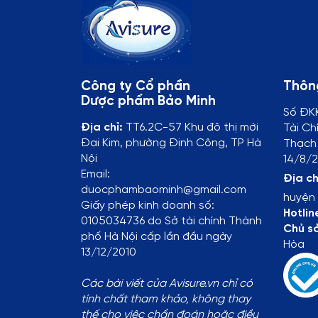
Công ty Cổ phần
Thông
Dược phẩm Bảo Minh
Số ĐK
Địa chỉ:
TT6.2C-57 Khu đô thị mới
Tài Ch
Đại Kim, phường Định Công, TP Hà
Thạch 
Nội
14/8/2
Email:
Địa ch
duocphambaominh@gmail.com
huyện 
Giấy phép kinh doanh số:
Hotlin
0105034736 do Sở tài chính Thành
Chủ s
phố Hà Nội cấp lần đầu ngày
Hòa
13/12/2010
Các bài viết của Avisure.vn chỉ có
tính chất tham khảo, không thay
thế cho việc chẩn đoán hoặc điều