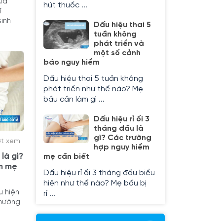
ừa
hút thuốc ...
ĩ
inh
Dấu hiệu thai 5
tuần không
phát triển và
một số cảnh
báo nguy hiểm
Dấu hiệu thai 5 tuần không
phát triển như thế nào? Mẹ
bầu cần làm gì ...
Dấu hiệu rỉ ối 3
tháng đầu là
gì? Các trường
ợt xem
hợp nguy hiểm
là gì?
mẹ cần biết
m mẹ
Dấu hiệu rỉ ối 3 tháng đầu biểu
hiện như thế nào? Mẹ bầu bị
u hiện
rỉ ...
thường