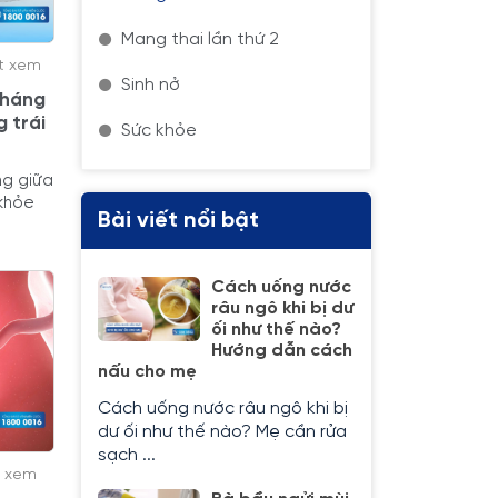
Mang thai lần thứ 2
ợt xem
Sinh nở
tháng
 trái
Sức khỏe
ng giữa
 khỏe
Bài viết nổi bật
Cách uống nước
râu ngô khi bị dư
ối như thế nào?
Hướng dẫn cách
nấu cho mẹ
Cách uống nước râu ngô khi bị
dư ối như thế nào? Mẹ cần rửa
sạch ...
t xem