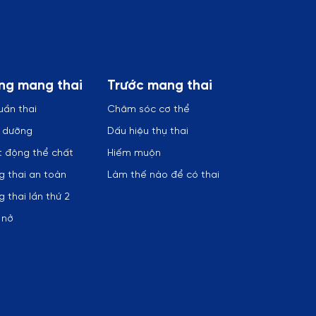
ng mang thai
Trước mang thai
uần thai
Chăm sóc cơ thể
h dưỡng
Dấu hiệu thụ thai
 động thể chất
Hiếm muộn
 thai an toàn
Làm thế nào để có thai
 thai lần thứ 2
 nở