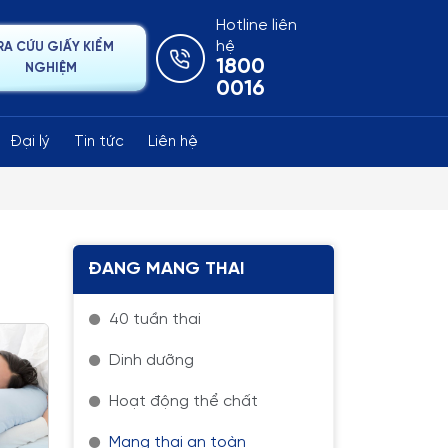
Hotline liên
hệ
RA CỨU GIẤY KIỂM
1800
NGHIỆM
0016
Đại lý
Tin tức
Liên hệ
ĐANG MANG THAI
40 tuần thai
Dinh dưỡng
Hoạt động thể chất
Mang thai an toàn