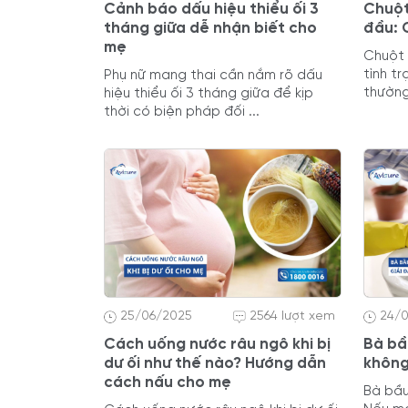
Cảnh báo dấu hiệu thiểu ối 3
Chuột
tháng giữa dễ nhận biết cho
đầu: 
mẹ
Chuột 
tình t
Phụ nữ mang thai cần nắm rõ dấu
thường
hiệu thiểu ối 3 tháng giữa để kịp
thời có biện pháp đối ...
25/06/2025
2564 lượt xem
24/
Cách uống nước râu ngô khi bị
Bà bầ
dư ối như thế nào? Hướng dẫn
khôn
cách nấu cho mẹ
Bà bầu