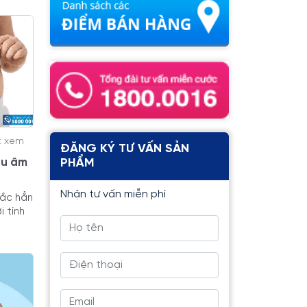
t xem
ĐĂNG KÝ TƯ VẤN SẢN
êu âm
PHẨM
Nhận tư vấn miễn phí
hắc hẳn
 tính