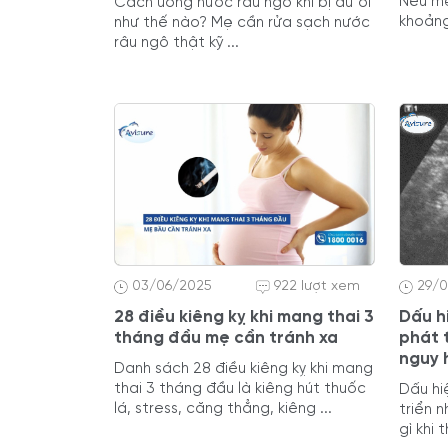
Nếu mẹ
Cách uống nước râu ngô khi bị dư ối
khoảng
như thế nào? Mẹ cần rửa sạch nước
râu ngô thật kỹ ...
03/06/2025
922 lượt xem
29/
28 điều kiêng kỵ khi mang thai 3
Dấu h
tháng đầu mẹ cần tránh xa
phát 
nguy 
Danh sách 28 điều kiêng kỵ khi mang
thai 3 tháng đầu là kiêng hút thuốc
Dấu hi
lá, stress, căng thẳng, kiêng ...
triển 
gì khi 