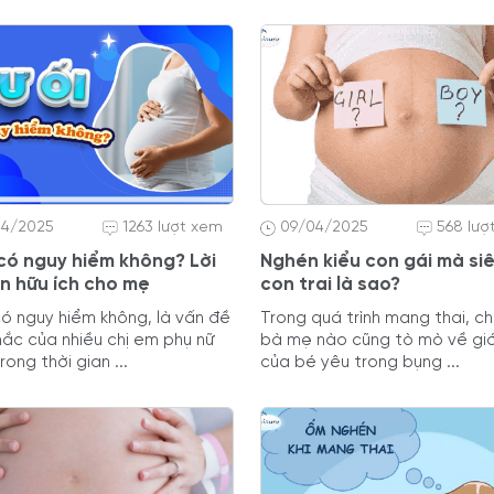
04/2025
1263 lượt xem
09/04/2025
568 lượ
 có nguy hiểm không? Lời
Nghén kiểu con gái mà si
n hữu ích cho mẹ
con trai là sao?
có nguy hiểm không, là vấn đề
Trong quá trình mang thai, c
ắc của nhiều chị em phụ nữ
bà mẹ nào cũng tò mò về giới
ong thời gian ...
của bé yêu trong bụng ...