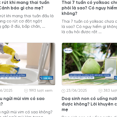
 rút khi mang thai tuần
Thai 7 tuần có yolksac ch
Cảnh báo gì cho mẹ?
phôi là sao? Có nguy hiể
không?
rút khi mang thai tuần đầu là
rạng co rút cơ đột ngột
Thai 7 tuần có yolksac chưa 
 gặp ở đùi, bắp chân, ...
là sao? Có nguy hiểm gì khô
là câu hỏi được rất ...
06/2025
1993 lượt xem
23/06/2025
383 lượ
u ngửi mùi vim có sao
Doạ sinh non có uống nư
g?
được không? Lời khuyên 
mẹ
 ngửi mùi vim có sao không?