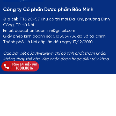
Công ty Cổ phần Dược phẩm Bảo Minh
Địa chỉ:
TT6.2C-57 Khu đô thị mới Đại Kim, phường Định
Công, TP Hà Nội
Email: duocphambaominh@gmail.com
Giấy phép kinh doanh số: 0105034736 do Sở tài chính
Thành phố Hà Nội cấp lần đầu ngày 13/12/2010
Các bài viết của Avisure.vn chỉ có tính chất tham khảo,
không thay thế cho việc chẩn đoán hoặc điều trị y khoa.
Thông tin đăng ký:
Số ĐKKD:
01T8008974 do Phòng Tài Chính - Kế Hoạch
UBND Huyện Thạch Thất cấp lần đầu ngày 14/8/2017
Địa chỉ
:
Thôn Yên Lỗ, xã Cẩm Yên, huyện Thạch Thất, TP.
Hà Nội