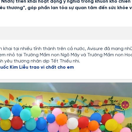
Nhơn) triển khai hoạt động ý nghĩa trong khuôn khổ chiến
yêu thương”
, góp phần lan tỏa sự quan tâm đến sức khỏe v
ển khai tại nhiều tỉnh thành trên cả nước, Avisure đã mang nh
c em nhỏ tại Trường Mầm non Ngô Mây và Trường Mầm non Ho
ình yêu thương nhân dịp Tết Thiếu nhi.
ốc Kim Liễu trao vi chất cho em