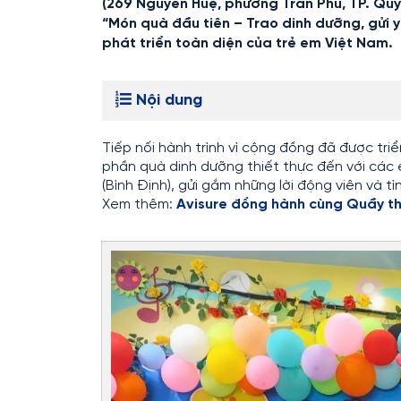
(269 Nguyễn Huệ, phường Trần Phú, TP. Quy 
“Món quà đầu tiên – Trao dinh dưỡng, gửi 
phát triển toàn diện của trẻ em Việt Nam.
Nội dung
Tiếp nối hành trình vì cộng đồng đã được tri
phần quà dinh dưỡng thiết thực đến với cá
(Bình Định), gửi gắm những lời động viên và t
Xem thêm:
Avisure đồng hành cùng Quầy thu