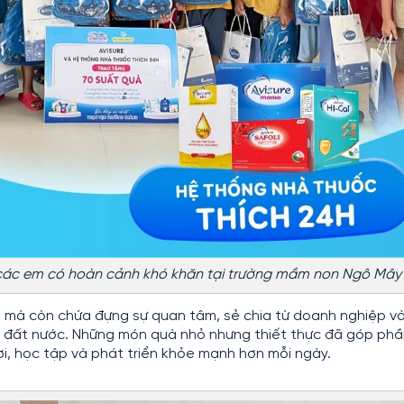
các em có hoàn cảnh khó khăn tại trường mầm non Ngô Mây
ất mà còn chứa đựng sự quan tâm, sẻ chia từ doanh nghiệp v
ủa đất nước. Những món quà nhỏ nhưng thiết thực đã góp phầ
ơi, học tập và phát triển khỏe mạnh hơn mỗi ngày.