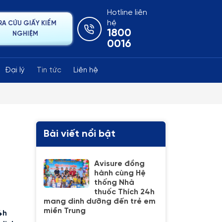
Hotline liên
hệ
RA CỨU GIẤY KIỂM
1800
NGHIỆM
0016
Đại lý
Tin tức
Liên hệ
Bài viết nổi bật
Avisure đồng
hành cùng Hệ
thống Nhà
thuốc Thích 24h
mang dinh dưỡng đến trẻ em
miền Trung
4h