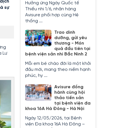
 dịch
Hưởng ứng Ngày Quốc tế
à sự
Thiếu nhi 1/6, nhãn hàng
Avisure phối hợp cùng Hệ
thống ...
Trao dinh
dưỡng, gửi yêu
thương - Món
ững
quà đầu tiên tại
a Lư
bệnh viện sản nhi Bắc Ninh 2
Mỗi em bé chào đời là một khởi
đầu mới, mang theo niềm hạnh
phúc, hy ...
Avisure đồng
hành cùng hội
thảo tiền sản
tại bệnh viện đa
khoa 16A Hà Đông - Hà Nội
Ngày 12/05/2026, tại Bệnh
viện Đa khoa 16A Hà Đông –