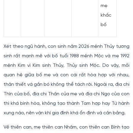
mẹ
khắc
bố
Xét theo ngũ hành, con sinh năm 2026 mệnh Thủy tương
sinh rất mạnh mẽ với bố tuổi 1988 mệnh Mộc và mẹ 1992
mệnh Kim vì Kim sinh Thủy, Thủy sinh Mộc. Do vậy, mối
quan hệ giữa bố mẹ và con cái rất hòa hợp với nhau,
thân thiết và gắn bó không thể tách rời. Ngoài ra, địa chi
Thìn của bố, địa chi Thân của mẹ và địa chi Ngọ của con
thì khá bình hòa, không tạo thành Tam hợp hay Tứ hành
xung nào, nên vận khí gia đình khá ổn định và cân bằng.
Về thiên can, mẹ thiên can Nhâm, con thiên can Bính tạo