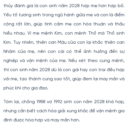
thủy đánh giá là con sinh năm 2028 hợp mẹ hơn hợp bố.
Yếu tố tương sinh trong ngũ hành giữa mẹ và con là điểm
cộng rất lớn, giúp tình cảm mẹ con hòa thuận và thấu
hiểu nhau. Vì mẹ mệnh Kim, con mệnh Thổ mà Thổ sinh
Kim. Tuy nhiên, thiên can Mậu của con lại khắc thiên can
Nhâm của mẹ, nên con cái có thể ảnh hưởng đến sự
nghiệp và vận mệnh của mẹ. Nếu xét theo cung mệnh,
thì con sinh năm 2028 dù là con gái hay con trai đều hợp
với mẹ, tạo thành cung sao tốt, giúp đem lại may mắn và
phúc khí cho gia đạo.
Tóm lại, chồng 1988 vợ 1992 sinh con năm 2028 khá hợp,
nhưng cần biết cách hóa giải xung khắc để vận mệnh gia
đình được hòa hợp và may mắn hơn.