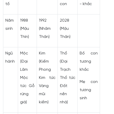
tố
con
- khắc
Năm
1988
1992
2028
sinh
(Mậu
(Nhâm
(Mậu
Thìn)
Thân)
Thân)
Ngũ
Mộc
Kim
Thổ
Bố con
hành
(Đại
(Kiếm
(Đại
tương
Lâm
Phong
Trạch
khắc
Mộc
Kim tức
Thổ tức
Mẹ con
tức Gỗ
Vàng
Đất
tương
rừng
mũi
nền
sinh
già)
kiếm)
nhà)