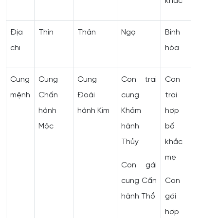
khắc
Địa
Thìn
Thân
Ngọ
Bình
chi
hòa
Cung
Cung
Cung
Con trai
Con
mệnh
Chấn
Đoài
cung
trai
hành
hành Kim
Khảm
hợp
Mộc
hành
bố
Thủy
khắc
mẹ
Con gái
cung Cấn
Con
hành Thổ
gái
hợp