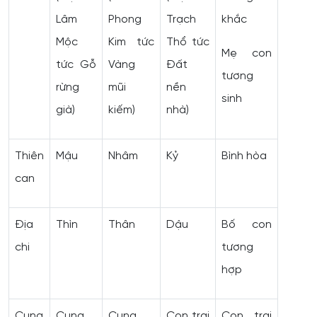
Lâm
Phong
Trạch
khắc
Mộc
Kim tức
Thổ tức
Mẹ con
tức Gỗ
Vàng
Đất
tương
rừng
mũi
nền
sinh
già)
kiếm)
nhà)
Thiên
Mậu
Nhâm
Kỷ
Bình hòa
can
Địa
Thìn
Thân
Dậu
Bố con
chi
tương
hợp
Cung
Cung
Cung
Con trai
Con trai