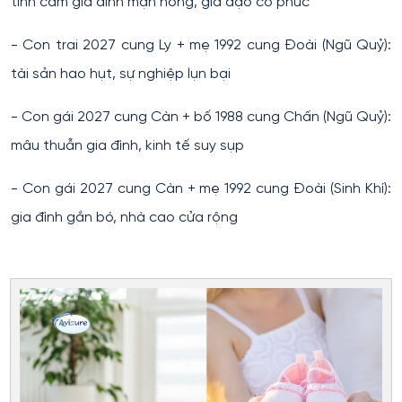
tình cảm gia đình mặn nồng, gia đạo có phúc
- Con trai 2027 cung Ly + mẹ 1992 cung Đoài (Ngũ Quỷ):
tài sản hao hụt, sự nghiệp lụn bại
- Con gái 2027 cung Càn + bố 1988 cung Chấn (Ngũ Quỷ):
mâu thuẫn gia đình, kinh tế suy sụp
- Con gái 2027 cung Càn + mẹ 1992 cung Đoài (Sinh Khí):
gia đình gắn bó, nhà cao cửa rộng