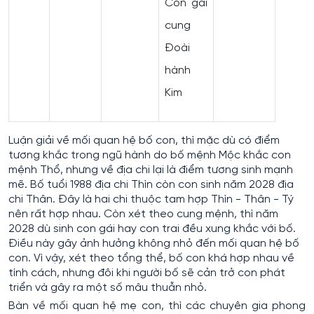
Con gái
cung
Đoài
hành
Kim
Luận giải về mối quan hệ bố con, thì mặc dù có điểm
tương khắc trong ngũ hành do bố mệnh Mộc khắc con
mệnh Thổ, nhưng về địa chi lại là điểm tương sinh mạnh
mẽ. Bố tuổi 1988 địa chi Thìn còn con sinh năm 2028 địa
chi Thân. Đây là hai chi thuộc tam hợp Thìn - Thân - Tý
nên rất hợp nhau. Còn xét theo cung mệnh, thì năm
2028 dù sinh con gái hay con trai đều xung khắc với bố.
Điều này gây ảnh hưởng không nhỏ đến mối quan hệ bố
con. Vì vậy, xét theo tổng thể, bố con khá hợp nhau về
tính cách, nhưng đôi khi người bố sẽ cản trở con phát
triển và gây ra một số mâu thuẫn nhỏ.
Bàn về mối quan hệ mẹ con, thì các chuyên gia phong