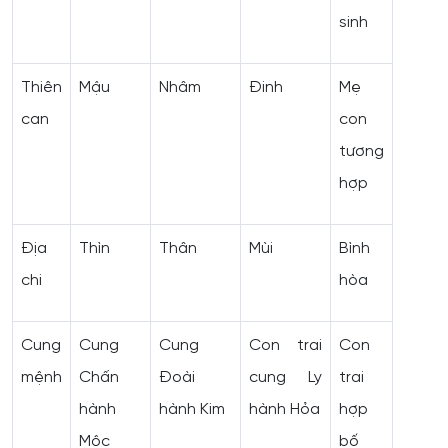
sinh
Thiên
Mậu
Nhâm
Đinh
Mẹ
can
con
tương
hợp
Địa
Thìn
Thân
Mùi
Bình
chi
hòa
Cung
Cung
Cung
Con trai
Con
mệnh
Chấn
Đoài
cung Ly
trai
hành
hành Kim
hành Hỏa
hợp
Mộc
bố