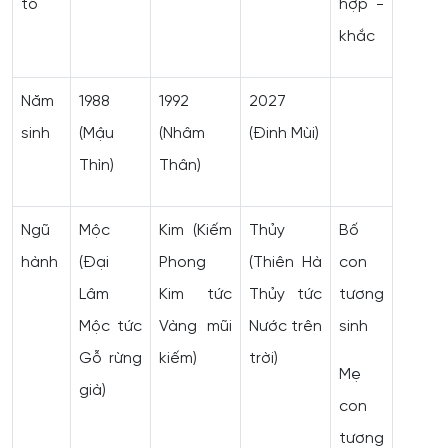
tố
hợp -
khắc
Năm
1988
1992
2027
sinh
(Mậu
(Nhâm
(Đinh Mùi)
Thìn)
Thân)
Ngũ
Mộc
Kim (Kiếm
Thủy
Bố
hành
(Đại
Phong
(Thiên Hà
con
Lâm
Kim tức
Thủy tức
tương
Mộc tức
Vàng mũi
Nước trên
sinh
Gỗ rừng
kiếm)
trời)
Mẹ
già)
con
tương