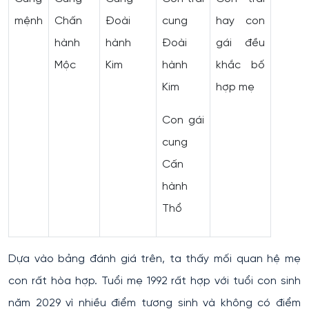
mệnh
Chấn
Đoài
cung
hay con
hành
hành
Đoài
gái đều
Mộc
Kim
hành
khắc bố
Kim
hợp mẹ
Con gái
cung
Cấn
hành
Thổ
Dựa vào bảng đánh giá trên, ta thấy mối quan hệ mẹ
con rất hòa hợp. Tuổi mẹ 1992 rất hợp với tuổi con sinh
năm 2029 vì nhiều điểm tương sinh và không có điểm