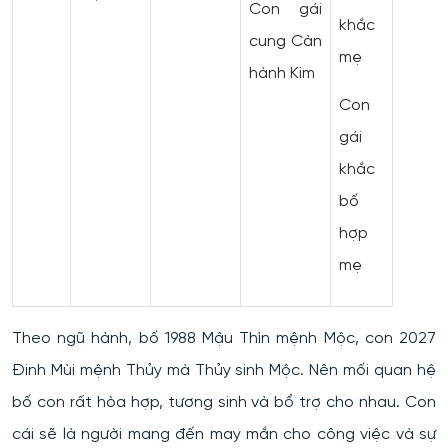
Con gái
khắc
cung Càn
mẹ
hành Kim
Con
gái
khắc
bố
hợp
mẹ
Theo ngũ hành, bố 1988 Mậu Thìn mệnh Mộc, con 2027
Đinh Mùi mệnh Thủy mà Thủy sinh Mộc. Nên mối quan hệ
bố con rất hòa hợp, tương sinh và bổ trợ cho nhau. Con
cái sẽ là người mang đến may mắn cho công việc và sự