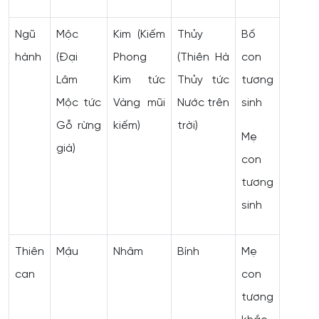
Ngũ
Mộc
Kim (Kiếm
Thủy
Bố
hành
(Đại
Phong
(Thiên Hà
con
Lâm
Kim tức
Thủy tức
tương
Mộc tức
Vàng mũi
Nước trên
sinh
Gỗ rừng
kiếm)
trời)
Mẹ
già)
con
tương
sinh
Thiên
Mậu
Nhâm
Bính
Mẹ
can
con
tương