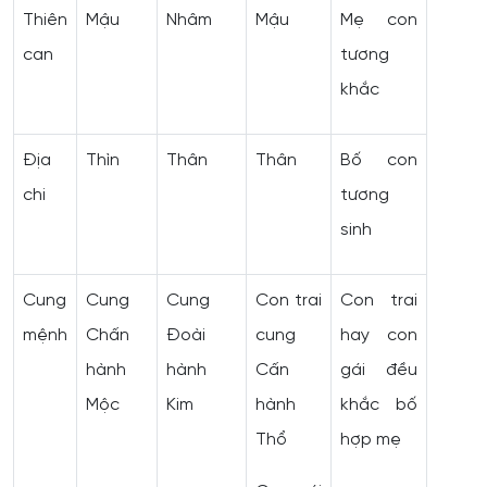
Thiên
Mậu
Nhâm
Mậu
Mẹ con
can
tương
khắc
Địa
Thìn
Thân
Thân
Bố con
chi
tương
sinh
Cung
Cung
Cung
Con trai
Con trai
mệnh
Chấn
Đoài
cung
hay con
hành
hành
Cấn
gái đều
Mộc
Kim
hành
khắc bố
Thổ
hợp mẹ