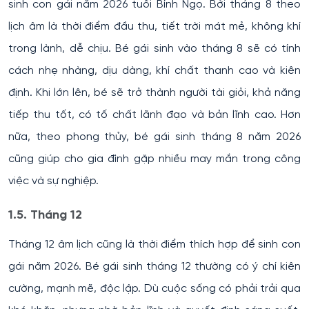
sinh con gái năm 2026 tuổi Bính Ngọ. Bởi tháng 8 theo
lịch âm là thời điểm đầu thu, tiết trời mát mẻ, không khí
trong lành, dễ chịu. Bé gái sinh vào tháng 8 sẽ có tính
cách nhẹ nhàng, dịu dàng, khí chất thanh cao và kiên
định. Khi lớn lên, bé sẽ trở thành người tài giỏi, khả năng
tiếp thu tốt, có tố chất lãnh đạo và bản lĩnh cao. Hơn
nữa, theo phong thủy, bé gái sinh tháng 8 năm 2026
cũng giúp cho gia đình gặp nhiều may mắn trong công
việc và sự nghiệp.
1.5. Tháng 12
Tháng 12 âm lịch cũng là thời điểm thích hợp để sinh con
gái năm 2026. Bé gái sinh tháng 12 thường có ý chí kiên
cường, mạnh mẽ, độc lập. Dù cuộc sống có phải trải qua