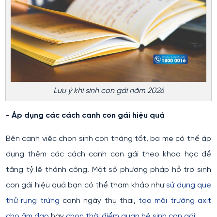
Lưu ý khi sinh con gái năm 2026
- Áp dụng các cách canh con gái hiệu quả
Bên cạnh việc chọn sinh con tháng tốt, ba mẹ có thể áp
dụng thêm các cách canh con gái theo khoa học để
tăng tỷ lệ thành công. Một số phương pháp hỗ trợ sinh
con gái hiệu quả bạn có thể tham khảo như
sử dụng que
thử rụng trứng
canh ngày thụ thai,
tạo môi trường axit
cho âm đạo
hay
chọn thời điểm quan hệ sinh con gái
.