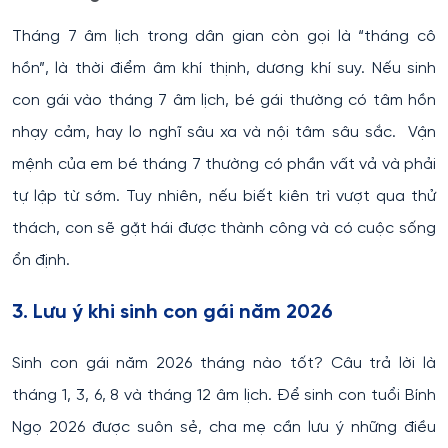
Tháng 7 âm lịch trong dân gian còn gọi là “tháng cô
hồn”, là thời điểm âm khí thịnh, dương khí suy. Nếu sinh
con gái vào tháng 7 âm lịch, bé gái thường có tâm hồn
nhạy cảm, hay lo nghĩ sâu xa và nội tâm sâu sắc. Vận
mệnh của em bé tháng 7 thường có phần vất vả và phải
tự lập từ sớm. Tuy nhiên, nếu biết kiên trì vượt qua thử
thách, con sẽ gặt hái được thành công và có cuộc sống
ổn định.
3. Lưu ý khi sinh con gái năm 2026
Sinh con gái năm 2026 tháng nào tốt? Câu trả lời là
tháng 1, 3, 6, 8 và tháng 12 âm lịch. Để sinh con tuổi Bính
Ngọ 2026 được suôn sẻ, cha mẹ cần lưu ý những điều