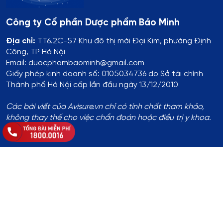
Công ty Cổ phần Dược phẩm Bảo Minh
Địa chỉ:
TT6.2C-57 Khu đô thị mới Đại Kim, phường Định
Công, TP Hà Nội
Email: duocphambaominh@gmail.com
Giấy phép kinh doanh số: 0105034736 do Sở tài chính
Thành phố Hà Nội cấp lần đầu ngày 13/12/2010
Các bài viết của Avisure.vn chỉ có tính chất tham khảo,
không thay thế cho việc chẩn đoán hoặc điều trị y khoa.
Thông tin đăng ký:
Số ĐKKD:
01T8008974 do Phòng Tài Chính - Kế Hoạch
UBND Huyện Thạch Thất cấp lần đầu ngày 14/8/2017
Địa chỉ
:
Thôn Yên Lỗ, xã Cẩm Yên, huyện Thạch Thất, TP.
Hà Nội