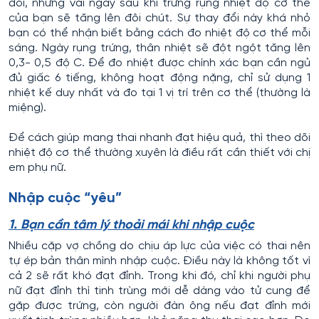
đổi, nhưng vài ngày sau khi trứng rụng nhiệt độ cơ thể
của bạn sẽ tăng lên đôi chút. Sự thay đổi này khá nhỏ
bạn có thể nhận biết bằng cách đo nhiệt độ cơ thể mỗi
sáng. Ngày rụng trứng, thân nhiệt sẽ đột ngột tăng lên
0,3- 0,5 độ C. Để đo nhiệt được chính xác bạn cần ngủ
đủ giấc 6 tiếng, không hoạt động nặng, chỉ sử dụng 1
nhiệt kế duy nhất và đo tại 1 vị trí trên cơ thể (thường là
miệng).
Để cách giúp mang thai nhanh đạt hiệu quả, thì theo dõi
nhiệt độ cơ thể thường xuyên là điều rất cần thiết với chị
em phụ nữ.
Nhập cuộc “yêu”
1. Bạn cần tâm lý thoải mái khi nhập cuộc
Nhiều cặp vợ chồng do chịu áp lực của việc có thai nên
tự ép bản thân mình nhập cuộc. Điều này là không tốt vì
cả 2 sẽ rất khó đạt đỉnh. Trong khi đó, chỉ khi người phụ
nữ đạt đỉnh thì tinh trùng mới dễ dàng vào tử cung để
gặp được trứng, còn người đàn ông nếu đạt đỉnh mới