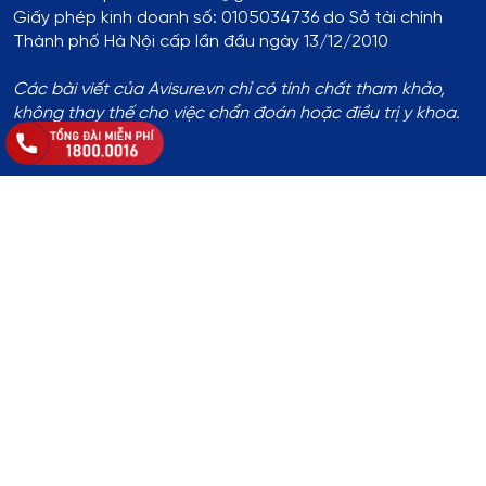
Giấy phép kinh doanh số: 0105034736 do Sở tài chính
Thành phố Hà Nội cấp lần đầu ngày 13/12/2010
Các bài viết của Avisure.vn chỉ có tính chất tham khảo,
không thay thế cho việc chẩn đoán hoặc điều trị y khoa.
Thông tin đăng ký:
Số ĐKKD:
01T8008974 do Phòng Tài Chính - Kế Hoạch
UBND Huyện Thạch Thất cấp lần đầu ngày 14/8/2017
Địa chỉ
:
Thôn Yên Lỗ, xã Cẩm Yên, huyện Thạch Thất, TP.
Hà Nội
Hotline
:
1800.0016
Chủ sở hữu website
: Bà Khuất Thị Hòa