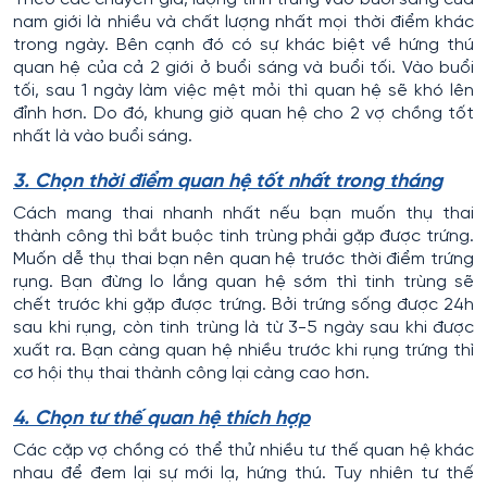
nam giới là nhiều và chất lượng nhất mọi thời điểm khác
trong ngày. Bên cạnh đó có sự khác biệt về hứng thú
quan hệ của cả 2 giới ở buổi sáng và buổi tối. Vào buổi
tối, sau 1 ngày làm việc mệt mỏi thì quan hệ sẽ khó lên
đỉnh hơn. Do đó, khung giờ quan hệ cho 2 vợ chồng tốt
nhất là vào buổi sáng.
3. Chọn thời điểm quan hệ tốt nhất trong tháng
Cách mang thai nhanh nhất nếu bạn muốn thụ thai
thành công thì bắt buộc tinh trùng phải gặp được trứng.
Muốn dễ thụ thai bạn nên quan hệ trước thời điểm trứng
rụng. Bạn đừng lo lắng quan hệ sớm thì tinh trùng sẽ
chết trước khi gặp được trứng. Bởi trứng sống được 24h
sau khi rụng, còn tinh trùng là từ 3-5 ngày sau khi được
xuất ra. Bạn càng quan hệ nhiều trước khi rụng trứng thì
cơ hội thụ thai thành công lại càng cao hơn.
4. Chọn tư thế quan hệ thích hợp
Các cặp vợ chồng có thể thử nhiều tư thế quan hệ khác
nhau để đem lại sự mới lạ, hứng thú. Tuy nhiên tư thế