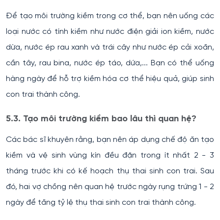
Để tạo môi trường kiềm trong cơ thể, bạn nên uống các
loại nước có tính kiềm như nước điện giải ion kiềm, nước
dừa, nước ép rau xanh và trái cây như nước ép cải xoăn,
cần tây, rau bina, nước ép táo, dứa,... Bạn có thể uống
hàng ngày để hỗ trợ kiềm hóa cơ thể hiệu quả, giúp sinh
con trai thành công.
5.3. Tạo môi trường kiềm bao lâu thì quan hệ?
Các bác sĩ khuyên rằng, bạn nên áp dụng chế độ ăn tạo
kiềm và vệ sinh vùng kín đều đặn trong ít nhất 2 - 3
tháng trước khi có kế hoạch thụ thai sinh con trai. Sau
đó, hai vợ chồng nên quan hệ trước ngày rụng trứng 1 - 2
ngày để tăng tỷ lệ thụ thai sinh con trai thành công.