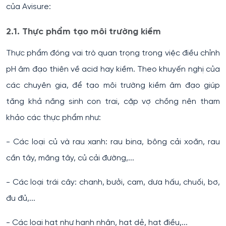
của Avisure:
2.1. Thực phẩm tạo môi trường kiềm
Thực phẩm đóng vai trò quan trọng trong việc điều chỉnh
pH âm đạo thiên về acid hay kiềm. Theo khuyến nghị của
các chuyên gia, để tạo môi trường kiềm âm đạo giúp
tăng khả năng sinh con trai, cặp vợ chồng nên tham
khảo các thực phẩm như:
- Các loại củ và rau xanh: rau bina, bông cải xoăn, rau
cần tây, măng tây, củ cải đường,...
- Các loại trái cây: chanh, bưởi, cam, dưa hấu, chuối, bơ,
đu đủ,...
- Các loại hạt như hạnh nhân, hạt dẻ, hạt điều,...