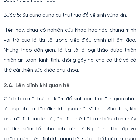
Bước 4: Để nước nguội
Bước 5: Sử dụng dụng cụ thụt rửa để vệ sinh vùng kín.
Hiện nay, chưa có nghiên cứu khoa học nào chứng minh
vai trò của lá tía tô trong việc điều chỉnh pH âm đạo.
Nhưng theo dân gian, lá tía tô là loại thảo dược thiên
nhiên an toàn, lành tính, không gây hại cho cơ thể và có
thể cải thiện sức khỏe phụ khoa.
2.4. Lên đỉnh khi quan hệ
Cách tạo môi trường kiềm để sinh con trai đơn giản nhất
là giúp chị em lên đỉnh khi quan hệ. Vì theo Shettles, khi
phụ nữ đạt cực khoái, âm đạo sẽ tiết ra nhiều dịch nhầy
có tính kiềm tốt cho tinh trùng Y. Ngoài ra, khi cặp vợ
chồng cùng lên đỉnh khi quan hệ, sự co thắt của tử cung