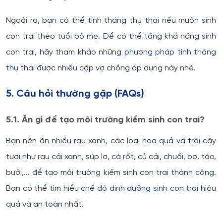
Ngoài ra, bạn có thể tính tháng thụ thai nếu muốn sinh
con trai theo tuổi bố mẹ. Để có thể tăng khả năng sinh
con trai, hãy tham khảo những
phương pháp tính tháng
thụ thai
được nhiều cặp vợ chồng áp dụng này nhé.
5. Câu hỏi thường gặp (FAQs)
5.1. Ăn gì để tạo môi trường kiềm sinh con trai?
Bạn nên ăn nhiều rau xanh, các loại hoa quả và trái cây
tươi như rau cải xanh, súp lơ, cà rốt, củ cải, chuối, bơ, táo,
bưởi,... để tạo môi trường kiềm sinh con trai thành công.
Bạn có thể tìm hiểu
chế độ dinh dưỡng sinh con trai
hiệu
quả và an toàn nhất.