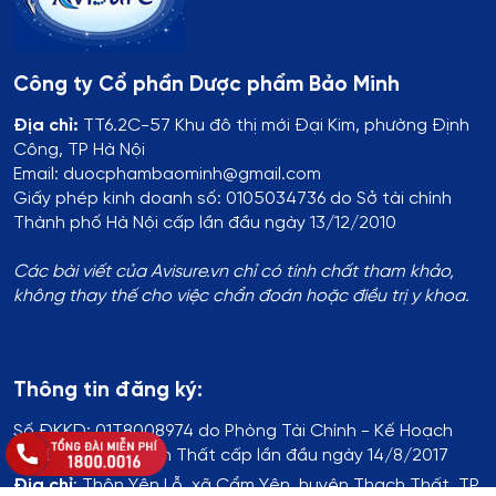
Công ty Cổ phần Dược phẩm Bảo Minh
Địa chỉ:
TT6.2C-57 Khu đô thị mới Đại Kim, phường Định
Công, TP Hà Nội
Email: duocphambaominh@gmail.com
Giấy phép kinh doanh số: 0105034736 do Sở tài chính
Thành phố Hà Nội cấp lần đầu ngày 13/12/2010
Các bài viết của Avisure.vn chỉ có tính chất tham khảo,
không thay thế cho việc chẩn đoán hoặc điều trị y khoa.
Thông tin đăng ký:
Số ĐKKD:
01T8008974 do Phòng Tài Chính - Kế Hoạch
UBND Huyện Thạch Thất cấp lần đầu ngày 14/8/2017
Địa chỉ
:
Thôn Yên Lỗ, xã Cẩm Yên, huyện Thạch Thất, TP.