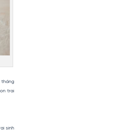
c tháng
on trai
ai sinh