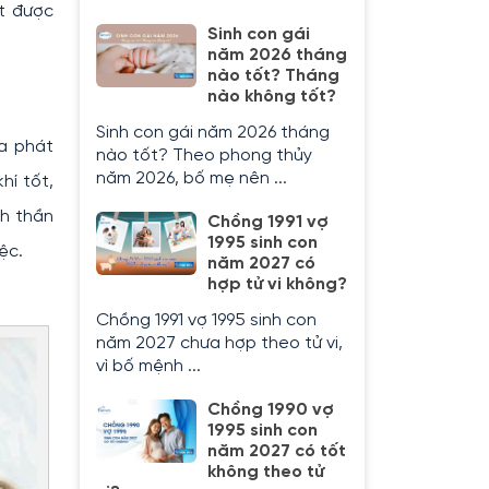
ạt được
Sinh con gái
năm 2026 tháng
nào tốt? Tháng
nào không tốt?
Sinh con gái năm 2026 tháng
ĩa phát
nào tốt? Theo phong thủy
năm 2026, bố mẹ nên ...
hí tốt,
nh thần
Chồng 1991 vợ
1995 sinh con
ệc.
năm 2027 có
hợp tử vi không?
Chồng 1991 vợ 1995 sinh con
năm 2027 chưa hợp theo tử vi,
vì bố mệnh ...
Chồng 1990 vợ
1995 sinh con
năm 2027 có tốt
không theo tử