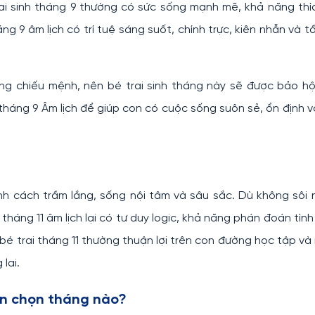
ai sinh tháng 9 thường có sức sống mạnh mẽ, khả năng thí
ng 9 âm lịch có trí tuệ sáng suốt, chính trực, kiên nhẫn và t
ớng chiếu mệnh, nên bé trai sinh tháng này sẽ được bảo h
 tháng 9 Âm lịch để giúp con có cuộc sống suôn sẻ, ổn định 
ính cách trầm lắng, sống nội tâm và sâu sắc. Dù không sôi 
háng 11 âm lịch lại có tư duy logic, khả năng phán đoán tìn
 bé trai tháng 11 thường thuận lợi trên con đường học tập và
 lai.
ên chọn tháng nào?