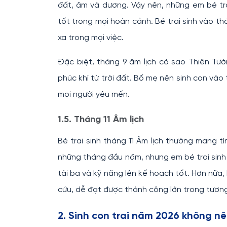
đất, âm và dương. Vậy nên, những em bé tr
tốt trong mọi hoàn cảnh. Bé trai sinh vào thá
xa trong mọi việc.
Đặc biệt, tháng 9 âm lịch có sao Thiên Tư
phúc khí từ trời đất. Bố mẹ nên sinh con vào
mọi người yêu mến.
1.5. Tháng 11 Âm lịch
Bé trai sinh tháng 11 Âm lịch thường mang t
những tháng đầu năm, nhưng em bé trai sinh t
tài ba và kỹ năng lên kế hoạch tốt. Hơn nữa,
cứu, dễ đạt được thành công lớn trong tương
2. Sinh con trai năm 2026 không n