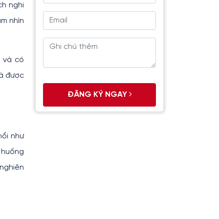
ch nghi
ầm nhìn
ộ và có
và được
ĐĂNG KÝ NGAY
nổi như
h huống
 nghiên