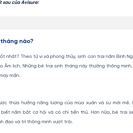
t sau của Avisure:
n tháng nào?
ốt nhất? Theo tử vi và phong thủy, sinh con trai năm Bính N
heo Âm lịch. Những bé trai sinh tháng này thường thông minh
, may mắn.
ược thừa hưởng năng lượng của mùa xuân và sự mới mẻ. B
iết nắm bắt cơ hội và có chí tiến thủ. Hơn nữa, bé trai s
 đạo và trí thông minh vượt trội.