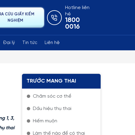
Hotline liên
hệ
RA CỨU GIẤY KIỂM
1800
NGHIỆM
0016
Đại lý
Tin tức
Liên hệ
TRƯỚC MANG THAI
Chăm sóc cơ thể
Dấu hiệu thụ thai
g 1, 3,
Hiếm muộn
hụ thai
Làm thế nào để có thai