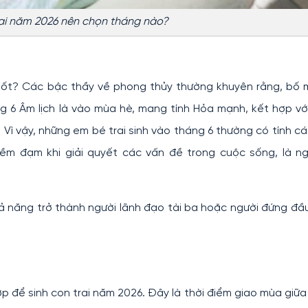
rai năm 2026 nên chọn tháng nào?
tốt? Các bậc thầy về phong thủy thường khuyên rằng, bố 
ng 6 Âm lịch là vào mùa hè, mang tính Hỏa mạnh, kết hợp v
Vì vậy, những em bé trai sinh vào tháng 6 thường có tính c
điềm đạm khi giải quyết các vấn đề trong cuộc sống, là n
ả năng trở thành người lãnh đạo tài ba hoặc người đứng đầ
p để sinh con trai năm 2026. Đây là thời điểm giao mùa giữa 