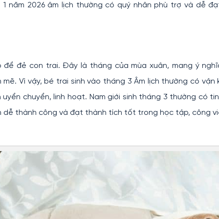
áng 1 năm 2026 âm lịch thường có quý nhân phù trợ và dễ đ
ợp để đẻ con trai. Đây là tháng của mùa xuân, mang ý ngh
 mẽ. Vì vậy, bé trai sinh vào tháng 3 Âm lịch thường có vận k
yển chuyển, linh hoạt. Nam giới sinh tháng 3 thường có ti
n dễ thành công và đạt thành tích tốt trong học tập, công vi