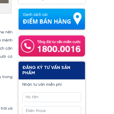
mẹ nên
ới mệnh
ách cân
gười có
ĐĂNG KÝ TƯ VẤN SẢN
PHẨM
u trong
Nhận tư vấn miễn phí
trời và