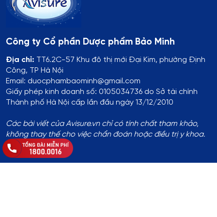
Công ty Cổ phần Dược phẩm Bảo Minh
Địa chỉ:
TT6.2C-57 Khu đô thị mới Đại Kim, phường Định
Công, TP Hà Nội
Email: duocphambaominh@gmail.com
Giấy phép kinh doanh số: 0105034736 do Sở tài chính
Thành phố Hà Nội cấp lần đầu ngày 13/12/2010
Các bài viết của Avisure.vn chỉ có tính chất tham khảo,
không thay thế cho việc chẩn đoán hoặc điều trị y khoa.
Thông tin đăng ký:
Số ĐKKD:
01T8008974 do Phòng Tài Chính - Kế Hoạch
UBND Huyện Thạch Thất cấp lần đầu ngày 14/8/2017