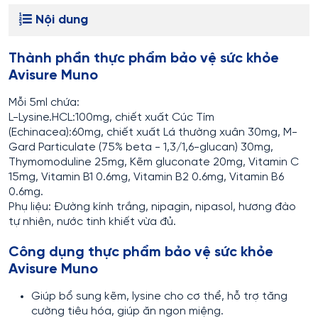
Nội dung
Thành phần thực phẩm bảo vệ sức khỏe
Avisure Muno
Mỗi 5ml chứa:
L-Lysine.HCL:100mg, chiết xuất Cúc Tím
(Echinacea):60mg, chiết xuất Lá thường xuân 30mg, M-
Gard Particulate (75% beta - 1,3/1,6-glucan) 30mg,
Thymomoduline 25mg, Kẽm gluconate 20mg, Vitamin C
15mg, Vitamin B1 0.6mg, Vitamin B2 0.6mg, Vitamin B6
0.6mg.
Phụ liệu: Đường kính trắng, nipagin, nipasol, hương đào
tự nhiên, nước tinh khiết vừa đủ.
Công dụng thực phẩm bảo vệ sức khỏe
Avisure Muno
Giúp bổ sung kẽm, lysine cho cơ thể, hỗ trợ tăng
cường tiêu hóa, giúp ăn ngon miệng.