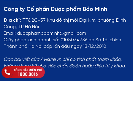
Công ty Cổ phần Dược phẩm Bảo Minh
Địa chỉ:
TT6.2C-57 Khu đô thị mới Đại Kim, phường Định
Công, TP Hà Nội
Email: duocphambaominh@gmail.com
Giấy phép kinh doanh số: 0105034736 do Sở tài chính
Thành phố Hà Nội cấp lần đầu ngày 13/12/2010
Các bài viết của Avisure.vn chỉ có tính chất tham khảo,
không thay thế cho việc chẩn đoán hoặc điều trị y khoa.
Thông tin đăng ký:
Số ĐKKD:
01T8008974 do Phòng Tài Chính - Kế Hoạch
UBND Huyện Thạch Thất cấp lần đầu ngày 14/8/2017
Địa chỉ
:
Thôn Yên Lỗ, xã Cẩm Yên, huyện Thạch Thất, TP.
Hà Nội
Hotline
:
1800.0016