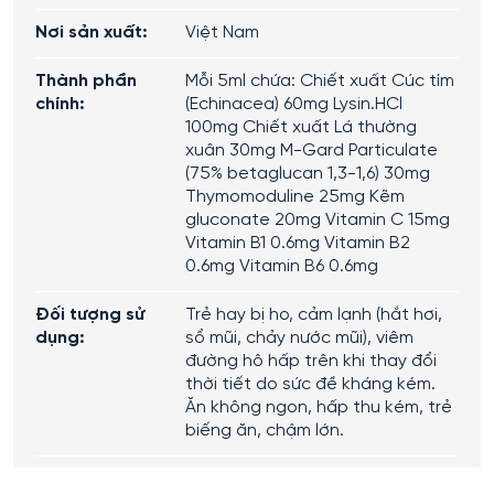
Nơi sản xuất:
Việt Nam
Thành phần
Mỗi 5ml chứa: Chiết xuất Cúc tím
chính:
(Echinacea) 60mg Lysin.HCl
100mg Chiết xuất Lá thường
xuân 30mg M-Gard Particulate
(75% betaglucan 1,3-1,6) 30mg
Thymomoduline 25mg Kẽm
gluconate 20mg Vitamin C 15mg
Vitamin B1 0.6mg Vitamin B2
0.6mg Vitamin B6 0.6mg
Đối tượng sử
Trẻ hay bị ho, cảm lạnh (hắt hơi,
dụng:
sổ mũi, chảy nước mũi), viêm
đường hô hấp trên khi thay đổi
thời tiết do sức đề kháng kém.
Ăn không ngon, hấp thu kém, trẻ
biếng ăn, chậm lớn.