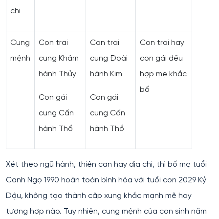
chi
Cung
Con trai
Con trai
Con trai hay
mệnh
cung Khảm
cung Đoài
con gái đều
hành Thủy
hành Kim
hợp mẹ khắc
bố
Con gái
Con gái
cung Cấn
cung Cấn
hành Thổ
hành Thổ
Xét theo ngũ hành, thiên can hay địa chi, thì bố mẹ tuổi
Canh Ngọ 1990 hoàn toàn bình hòa với tuổi con 2029 Kỷ
Dậu, không tạo thành cặp xung khắc mạnh mẽ hay
tương hợp nào. Tuy nhiên, cung mệnh của con sinh năm