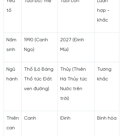
Yếu
Tuổi bố/ mẹ
Tuổi con
Luận
tố
hợp -
khắc
Năm
1990 (Canh
2027 (Đinh
sinh
Ngọ)
Mùi)
Ngũ
Thổ (Lộ Bàng
Thủy (Thiên
Tương
hành
Thổ tức Đất
Hà Thủy tức
khắc
ven đường)
Nước trên
trời)
Thiên
Canh
Đinh
Bình hòa
can