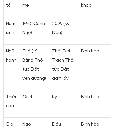
tố
mẹ
khắc
Năm
1990 (Canh
2029 (Kỷ
sinh
Ngọ)
Dậu)
Ngũ
Thổ (Lộ
Thổ (Đại
Bình hòa
hành
Bàng Thổ
Trạch Thổ
tức Đất
tức Đất
ven đường)
đầm lầy)
Thiên
Canh
Kỷ
Bình hòa
can
Địa
Ngọ
Dậu
Bình hòa