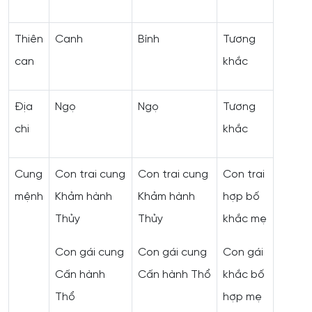
Thiên
Canh
Bính
Tương
can
khắc
Địa
Ngọ
Ngọ
Tương
chi
khắc
Cung
Con trai cung
Con trai cung
Con trai
mệnh
Khảm hành
Khảm hành
hợp bố
Thủy
Thủy
khắc mẹ
Con gái cung
Con gái cung
Con gái
Cấn hành
Cấn hành Thổ
khắc bố
Thổ
hợp mẹ