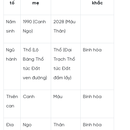
tố
mẹ
khắc
Năm
1990 (Canh
2028 (Mậu
sinh
Ngọ)
Thân)
Ngũ
Thổ (Lộ
Thổ (Đại
Bình hòa
hành
Bàng Thổ
Trạch Thổ
tức Đất
tức Đất
ven đường)
đầm lầy)
Thiên
Canh
Mậu
Bình hòa
can
Địa
Ngọ
Thân
Bình hòa