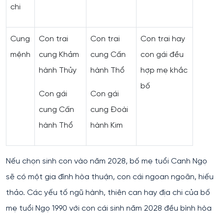
chi
Cung
Con trai
Con trai
Con trai hay
mệnh
cung Khảm
cung Cấn
con gái đều
hành Thủy
hành Thổ
hợp mẹ khắc
bố
Con gái
Con gái
cung Cấn
cung Đoài
hành Thổ
hành Kim
Nếu chọn sinh con vào năm 2028, bố mẹ tuổi Canh Ngọ
sẽ có một gia đình hòa thuận, con cái ngoan ngoãn, hiếu
thảo. Các yếu tố ngũ hành, thiên can hay địa chi của bố
mẹ tuổi Ngọ 1990 với con cái sinh năm 2028 đều bình hòa