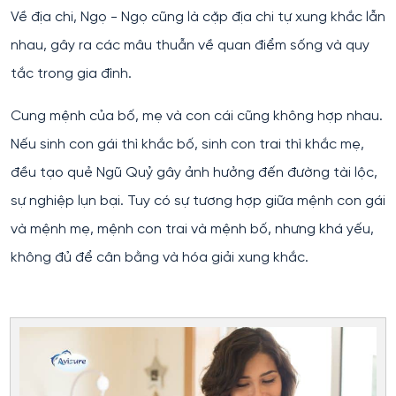
Về địa chi, Ngọ - Ngọ cũng là cặp địa chi tự xung khắc lẫn
nhau, gây ra các mâu thuẫn về quan điểm sống và quy
tắc trong gia đình.
Cung mệnh của bố, mẹ và con cái cũng không hợp nhau.
Nếu sinh con gái thì khắc bố, sinh con trai thì khắc mẹ,
đều tạo quẻ Ngũ Quỷ gây ảnh hưởng đến đường tài lộc,
sự nghiệp lụn bại. Tuy có sự tương hợp giữa mệnh con gái
và mệnh mẹ, mệnh con trai và mệnh bố, nhưng khá yếu,
không đủ để cân bằng và hóa giải xung khắc.