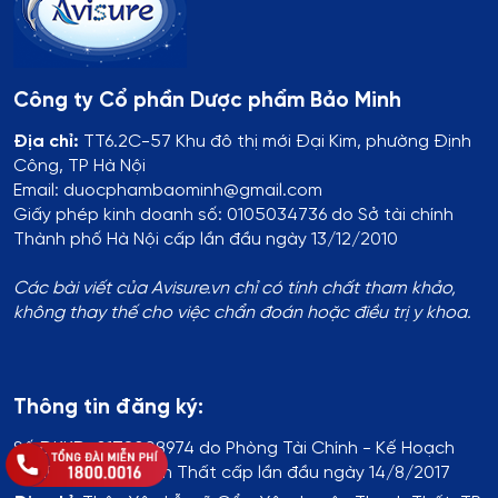
Công ty Cổ phần Dược phẩm Bảo Minh
Địa chỉ:
TT6.2C-57 Khu đô thị mới Đại Kim, phường Định
Công, TP Hà Nội
Email: duocphambaominh@gmail.com
Giấy phép kinh doanh số: 0105034736 do Sở tài chính
Thành phố Hà Nội cấp lần đầu ngày 13/12/2010
Các bài viết của Avisure.vn chỉ có tính chất tham khảo,
không thay thế cho việc chẩn đoán hoặc điều trị y khoa.
Thông tin đăng ký:
Số ĐKKD:
01T8008974 do Phòng Tài Chính - Kế Hoạch
UBND Huyện Thạch Thất cấp lần đầu ngày 14/8/2017