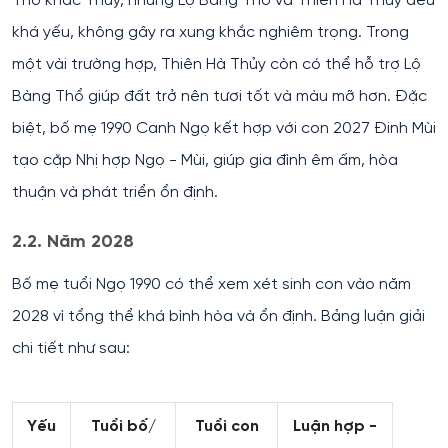
Thổ khắc Thủy, nhưng Lộ Bàng Thổ và Thiên Hà Thủy đều
khá yếu, không gây ra xung khắc nghiêm trọng. Trong
một vài trường hợp, Thiên Hà Thủy còn có thể hỗ trợ Lộ
Bàng Thổ giúp đất trở nên tươi tốt và màu mỡ hơn. Đặc
biệt, bố mẹ 1990 Canh Ngọ kết hợp với con 2027 Đinh Mùi
tạo cặp Nhị hợp Ngọ - Mùi, giúp gia đình êm ấm, hòa
thuận và phát triển ổn định.
2.2. Năm 2028
Bố mẹ tuổi Ngọ 1990 có thể xem xét sinh con vào năm
2028 vì tổng thể khá bình hòa và ổn định. Bảng luận giải
chi tiết như sau:
Yếu
Tuổi bố/
Tuổi con
Luận hợp -