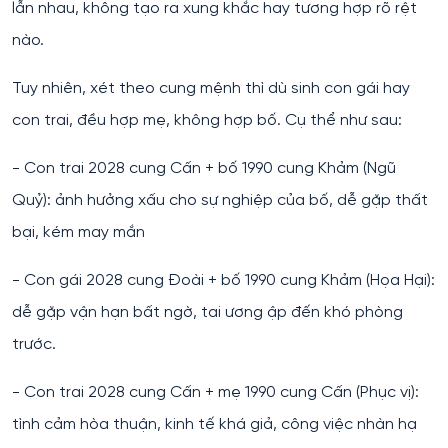
lẫn nhau, không tạo ra xung khắc hay tương hợp rõ rệt
nào.
Tuy nhiên, xét theo cung mệnh thì dù sinh con gái hay
con trai, đều hợp mẹ, không hợp bố. Cụ thể như sau:
- Con trai 2028 cung Cấn + bố 1990 cung Khảm (Ngũ
Quỷ): ảnh hưởng xấu cho sự nghiệp của bố, dễ gặp thất
bại, kém may mắn
- Con gái 2028 cung Đoài + bố 1990 cung Khảm (Họa Hại):
dễ gặp vận hạn bất ngờ, tai ương ập đến khó phòng
trước.
- Con trai 2028 cung Cấn + mẹ 1990 cung Cấn (Phục vị):
tình cảm hòa thuận, kinh tế khá giả, công việc nhàn hạ