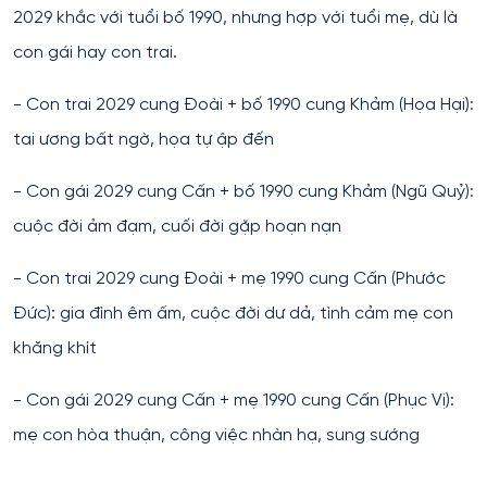
2029 khắc với tuổi bố 1990, nhưng hợp với tuổi mẹ, dù là
con gái hay con trai.
- Con trai 2029 cung Đoài + bố 1990 cung Khảm (Họa Hại):
tai ương bất ngờ, họa tự ập đến
- Con gái 2029 cung Cấn + bố 1990 cung Khảm (Ngũ Quỷ):
cuộc đời ảm đạm, cuối đời gặp hoạn nạn
- Con trai 2029 cung Đoài + mẹ 1990 cung Cấn (Phước
Đức): gia đình êm ấm, cuộc đời dư dả, tình cảm mẹ con
khăng khít
- Con gái 2029 cung Cấn + mẹ 1990 cung Cấn (Phục Vị):
mẹ con hòa thuận, công việc nhàn hạ, sung sướng