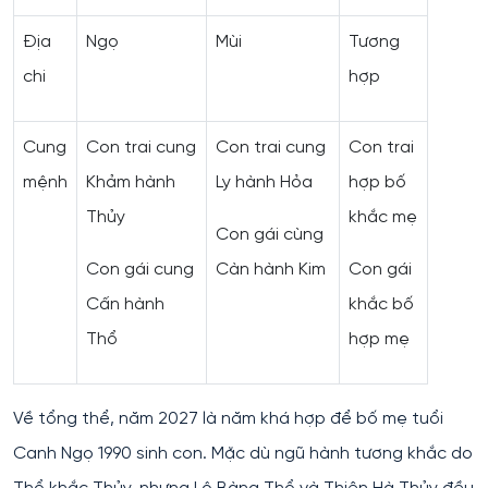
Địa
Ngọ
Mùi
Tương
chi
hợp
Cung
Con trai cung
Con trai cung
Con trai
mệnh
Khảm hành
Ly hành Hỏa
hợp bố
Thủy
khắc mẹ
Con gái cùng
Con gái cung
Càn hành Kim
Con gái
Cấn hành
khắc bố
Thổ
hợp mẹ
Về tổng thể, năm 2027 là năm khá hợp để bố mẹ tuổi
Canh Ngọ 1990 sinh con. Mặc dù ngũ hành tương khắc do