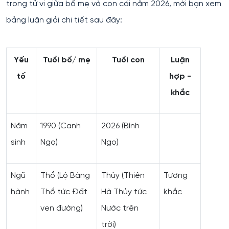
trong tử vi giữa bố mẹ và con cái năm 2026, mời bạn xem
bảng luận giải chi tiết sau đây:
Yếu
Tuổi bố/ mẹ
Tuổi con
Luận
tố
hợp -
khắc
Năm
1990 (Canh
2026 (Bính
sinh
Ngọ)
Ngọ)
Ngũ
Thổ (Lộ Bàng
Thủy (Thiên
Tương
hành
Thổ tức Đất
Hà Thủy tức
khắc
ven đường)
Nước trên
trời)