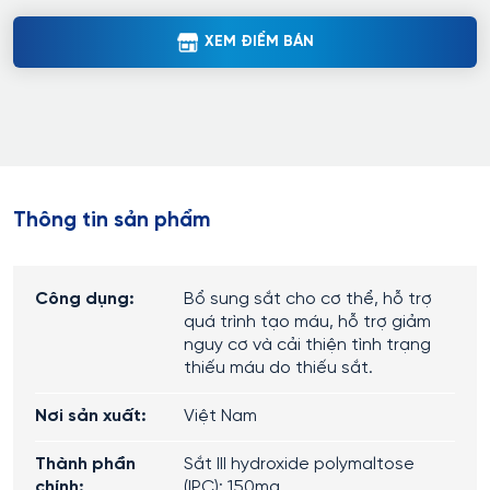
XEM ĐIỂM BÁN
Thông tin sản phẩm
Công dụng:
Bổ sung sắt cho cơ thể, hỗ trợ
quá trình tạo máu, hỗ trợ giảm
nguy cơ và cải thiện tình trạng
thiếu máu do thiếu sắt.
Nơi sản xuất:
Việt Nam
Thành phần
Sắt III hydroxide polymaltose
chính:
(IPC): 150mg