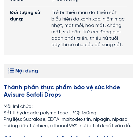
Đối tượng sử
Trẻ bị thiếu máu do thiếu sắt
dụng:
biểu hiện da xanh xao, niêm mạc
nhợt, mệt mỏi, hoa mắt, chóng
mặt, sụt cân. Trẻ em đang giai
đoạn phát triển, thiếu nữ tuổi
dậy thì có nhu cầu bổ sung sắt.
Nội dung
Thành phần thực phẩm bảo vệ sức khỏe
Avisure Safoli Drops
Mỗi 1ml chứa:
Sắt III hydroxide polymaltose (IPC): 150mg
Phụ liệu: Sucralose, EDTA, maltodextrin, nipagin, nipasol,
hương dâu tự nhiên, ethanol 96%, nước tinh khiết vừa đủ.