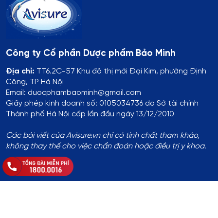
Công ty Cổ phần Dược phẩm Bảo Minh
Địa chỉ:
TT6.2C-57 Khu đô thị mới Đại Kim, phường Định
Công, TP Hà Nội
Email: duocphambaominh@gmail.com
Giấy phép kinh doanh số: 0105034736 do Sở tài chính
Thành phố Hà Nội cấp lần đầu ngày 13/12/2010
Các bài viết của Avisure.vn chỉ có tính chất tham khảo,
không thay thế cho việc chẩn đoán hoặc điều trị y khoa.
Thông tin đăng ký:
Số ĐKKD:
01T8008974 do Phòng Tài Chính - Kế Hoạch
UBND Huyện Thạch Thất cấp lần đầu ngày 14/8/2017