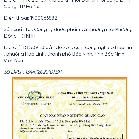
Địa chỉ: TT6.2C-57 Khu đô thị mới Đại Kim, phường Định
Công, TP Hà Nội
Điện thoại: 1900066882
Sản xuất tại: Công ty dược phẩm và thương mại Phương
Đông - (TNHH)
Địa chỉ: TS 509 tờ bản đồ số 1, cụm công nghiệp Hạp Lĩnh
, phường Hạp Lĩnh, thành phố Bắc Ninh, tỉnh Bắc Ninh,
Việt Nam.
Số ĐKSP: 1344/2021/ĐKSP