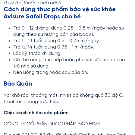
thay thế thuốc chữa bệnh.
Cách dùng thực phẩm bảo vệ sức khỏe
Avisure Safoli Drops cho bé
Trẻ 0 - 12 tháng: dùng 0.25 - 0.5 ml/ngày hoặc sử
dụng theo sự hướng dẫn của bác sĩ.
Trẻ 1 - 13 tuổi: dùng 0.5 - 0.75 ml/ngày.
Trẻ từ 14 tuổi: dùng 0.75 - 1 ml/ngày.
Lắc kỹ trước khi dùng.
Có thể uống trực tiếp hoặc pha với sữa, cháo cho
trẻ nhỏ sử dụng.
Nên uống trong hoặc sau bữa ăn.
Bảo Quản
Nơi khô ráo, thoáng mát, nhiệt độ không quá 30 độ C,
tránh ánh nắng trực tiếp.
Chịu trách nhiệm sản phẩm:
CÔNG TY CỔ PHẦN DƯỢC PHẨM BẢO MINH.