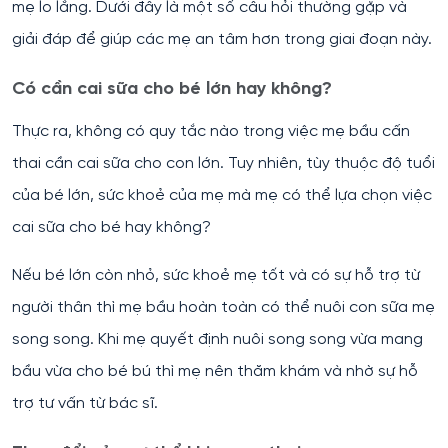
mẹ lo lắng. Dưới đây là một số câu hỏi thường gặp và
giải đáp để giúp các mẹ an tâm hơn trong giai đoạn này.
Có cần cai sữa cho bé lớn hay không?
Thực ra, không có quy tắc nào trong việc mẹ bầu cấn
thai cần cai sữa cho con lớn. Tuy nhiên, tùy thuộc độ tuổi
của bé lớn, sức khoẻ của mẹ mà mẹ có thể lựa chọn việc
cai sữa cho bé hay không?
Nếu bé lớn còn nhỏ, sức khoẻ mẹ tốt và có sự hỗ trợ từ
người thân thì mẹ bầu hoàn toàn có thể nuôi con sữa mẹ
song song. Khi mẹ quyết định nuôi song song vừa mang
bầu vừa cho bé bú thì mẹ nên thăm khám và nhờ sự hỗ
trợ tư vấn từ bác sĩ.