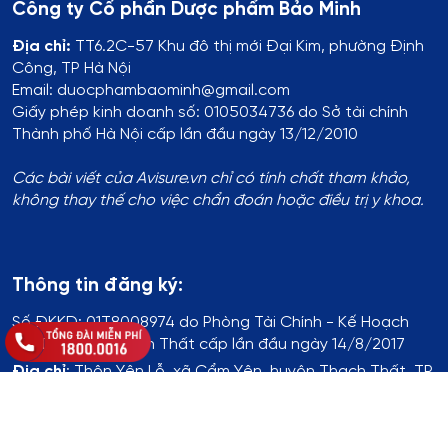
Công ty Cổ phần Dược phẩm Bảo Minh
Địa chỉ:
TT6.2C-57 Khu đô thị mới Đại Kim, phường Định
Công, TP Hà Nội
Email: duocphambaominh@gmail.com
Giấy phép kinh doanh số: 0105034736 do Sở tài chính
Thành phố Hà Nội cấp lần đầu ngày 13/12/2010
Các bài viết của Avisure.vn chỉ có tính chất tham khảo,
không thay thế cho việc chẩn đoán hoặc điều trị y khoa.
Thông tin đăng ký:
Số ĐKKD:
01T8008974 do Phòng Tài Chính - Kế Hoạch
UBND Huyện Thạch Thất cấp lần đầu ngày 14/8/2017
Địa chỉ
:
Thôn Yên Lỗ, xã Cẩm Yên, huyện Thạch Thất, TP.
Hà Nội
Hotline
:
1800.0016
Chủ sở hữu website
: Bà Khuất Thị Hòa