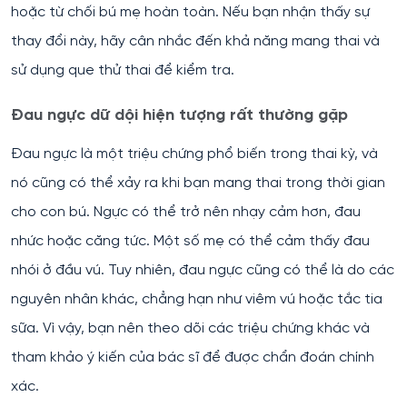
hoặc từ chối bú mẹ hoàn toàn. Nếu bạn nhận thấy sự
thay đổi này, hãy cân nhắc đến khả năng mang thai và
sử dụng que thử thai để kiểm tra.
Đau ngực dữ dội hiện tượng rất thường gặp
Đau ngực là một triệu chứng phổ biến trong thai kỳ, và
nó cũng có thể xảy ra khi bạn mang thai trong thời gian
cho con bú. Ngực có thể trở nên nhạy cảm hơn, đau
nhức hoặc căng tức. Một số mẹ có thể cảm thấy đau
nhói ở đầu vú. Tuy nhiên, đau ngực cũng có thể là do các
nguyên nhân khác, chẳng hạn như viêm vú hoặc tắc tia
sữa. Vì vậy, bạn nên theo dõi các triệu chứng khác và
tham khảo ý kiến của bác sĩ để được chẩn đoán chính
xác.