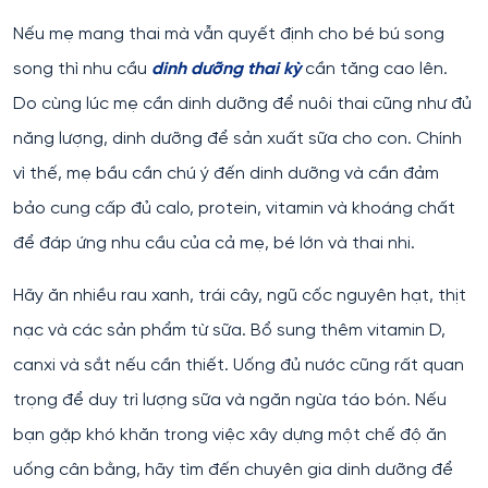
Nếu mẹ mang thai mà vẫn quyết định cho bé bú song
song thì nhu cầu
dinh dưỡng thai kỳ
cần tăng cao lên.
Do cùng lúc mẹ cần dinh dưỡng để nuôi thai cũng như đủ
năng lượng, dinh dưỡng để sản xuất sữa cho con. Chính
vì thế, mẹ bầu cần chú ý đến dinh dưỡng và cần đảm
bảo cung cấp đủ calo, protein, vitamin và khoáng chất
để đáp ứng nhu cầu của cả mẹ, bé lớn và thai nhi.
Hãy ăn nhiều rau xanh, trái cây, ngũ cốc nguyên hạt, thịt
nạc và các sản phẩm từ sữa. Bổ sung thêm vitamin D,
canxi và sắt nếu cần thiết. Uống đủ nước cũng rất quan
trọng để duy trì lượng sữa và ngăn ngừa táo bón. Nếu
bạn gặp khó khăn trong việc xây dựng một chế độ ăn
uống cân bằng, hãy tìm đến chuyên gia dinh dưỡng để