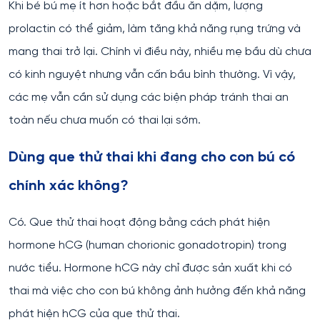
Khi bé bú mẹ ít hơn hoặc bắt đầu ăn dặm, lượng
prolactin có thể giảm, làm tăng khả năng rụng trứng và
mang thai trở lại. Chính vì điều này, nhiều mẹ bầu dù chưa
có kinh nguyệt nhưng vẫn cấn bầu bình thường. Vì vậy,
các mẹ vẫn cần sử dụng các biện pháp tránh thai an
toàn nếu chưa muốn có thai lại sớm.
Dùng que thử thai khi đang cho con bú có
chính xác không?
Có. Que thử thai hoạt động bằng cách phát hiện
hormone hCG (human chorionic gonadotropin) trong
nước tiểu. Hormone hCG này chỉ được sản xuất khi có
thai mà việc cho con bú không ảnh hưởng đến khả năng
phát hiện hCG của que thử thai.