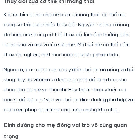
Thay đổi của cơ thể khi mang thai
Khi mẹ bỉm đang cho bé bú mà mang thai, cơ thể mẹ
cũng sẽ trải qua nhiều thay đổi. Nguyên nhân do nồng
độ hormone trong cơ thể thay đổi làm ảnh hưởng đến
lượng sữa và mùi vị của sữa mẹ. Một số mẹ có thể cảm
thấy ốm nghén, mệt mỏi hoặc đau lưng nhiều hơn.
Ngoài ra, bạn cũng cần chú ý đến chế độ ăn uống và bổ
sung đầy đủ vitamin và khoáng chất để đảm bảo sức
khỏe cho cả mẹ và thai nhi. Hãy tham khảo ý kiến của
bác sĩ để được tư vấn về chế độ dinh dưỡng phù hợp và
các biện pháp giảm nhẹ các triệu chứng khó chịu.
Dinh dưỡng cho mẹ đóng vai trò vô cùng quan
trọng