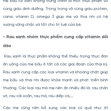
Mẹ bầu có biết không trứng chính là một thực phẩm vô
cùng giàu dinh dưỡng. Trong trong vô cùng giàu protein,
canxi, vitamin D, omega 3 giúp mẹ và thai nhi có hệ
xương vững chắc và tốt cho trí tuệ của bé.
- Rau xanh nhóm thực phẩm cung cấp vitamin dồi
dào
Rau xanh là thực phẩm không thể thiếu trong thực đơn
ăn uống của mẹ bầu ở tất cả các giai đoạn của thai kỳ.
Rau xanh cung cấp các loại vitamin và khoáng chất giúp
mẹ bầu và thai nhi được khỏe mạnh và phát triển bình
thường. Các loại rau mà mẹ nên ăn nhiều đó là: rau chân
vịt, rau cải xoăn, rau má, rau diếp cá,...
Các mẹ cũng nên bổ sung các loại củ quả như: ớt