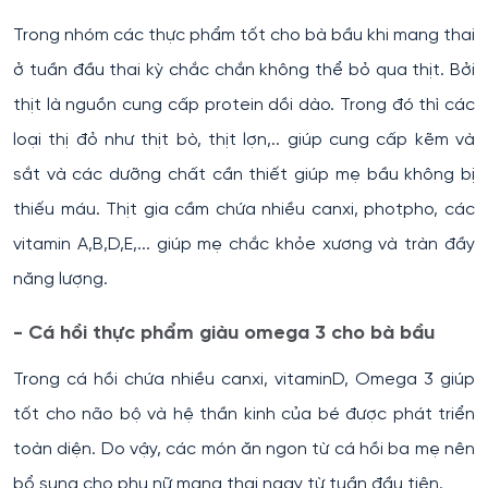
Trong nhóm các thực phẩm tốt cho bà bầu khi mang thai
ở tuần đầu thai kỳ chắc chắn không thể bỏ qua thịt. Bởi
thịt là nguồn cung cấp protein dồi dào. Trong đó thì các
loại thị đỏ như thịt bò, thịt lợn,.. giúp cung cấp kẽm và
sắt và các dưỡng chất cần thiết giúp mẹ bầu không bị
thiếu máu. Thịt gia cầm chứa nhiều canxi, photpho, các
vitamin A,B,D,E,... giúp mẹ chắc khỏe xương và tràn đầy
năng lượng.
- Cá hồi thực phẩm giàu omega 3 cho bà bầu
Trong cá hồi chứa nhiều canxi, vitaminD, Omega 3 giúp
tốt cho não bộ và hệ thần kinh của bé được phát triển
toàn diện. Do vậy, các món ăn ngon từ cá hồi ba mẹ nên
bổ sung cho phụ nữ mang thai ngay từ tuần đầu tiên.