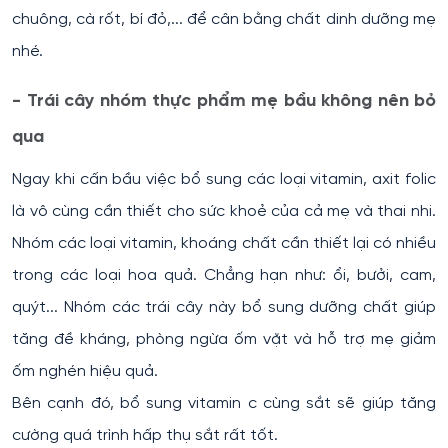
chuông, cà rốt, bí đỏ,... để cân bằng chất dinh dưỡng mẹ
nhé.
- Trái cây nhóm thực phẩm mẹ bầu không nên bỏ
qua
Ngay khi cấn bầu việc bổ sung các loại vitamin, axit folic
là vô cùng cần thiết cho sức khoẻ của cả mẹ và thai nhi.
Nhóm các loại vitamin, khoáng chất cần thiết lại có nhiều
trong các loại hoa quả. Chẳng hạn như: ổi, bưởi, cam,
quýt... Nhóm các trái cây này bổ sung dưỡng chất giúp
tăng đề kháng, phòng ngừa ốm vặt và hỗ trợ mẹ giảm
ốm nghén hiệu quả.
Bên cạnh đó, bổ sung vitamin c cùng sắt sẽ giúp tăng
cường quá trình hấp thụ sắt rất tốt.