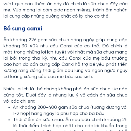
vượt qua cơn thèm ăn này đó chính là sữa chua đấy các
mẹ. Vừa mang lại cảm giác ngon miệng, tránh ốm nghén
lại cung cấp những dưỡng chất có lợi cho cơ thể.
Bổ sung canxi
Ăn khoảng 226 gam sữa chua hàng ngày giúp cung cấp
khoảng 30-40% nhu cầu Canxi của cơ thể. Đó chính là
một trong những lợi ích tuyệt vời nhất mà sữa chua mang
lại bởi trong thai kỳ, nhu cầu Canxi của mẹ bầu thường
cao hơn do cần cung cấp Canxi hỗ trợ bé yêu phát triển
xương răng đồng thời giảm đau lưng và ngăn ngừa nguy
cơ loãng xương của các mẹ bầu sau sinh.
Nhiều lợi ích là thế nhưng không phải ăn sữa chua lúc nào
cũng tốt. Dưới đây là nhưng lưu ý về cách ăn sữa chua
với các chị em:
Ăn khoảng 200-400 gam sữa chua (tương đương với
1-2 hộp) hàng ngày là phù hợp cho bà bầu.
Thời điểm ăn sữa chua: Ăn sau bữa chính khoảng 2h
là thời điểm thích hợp nhất cho các lợi khuẩn trong