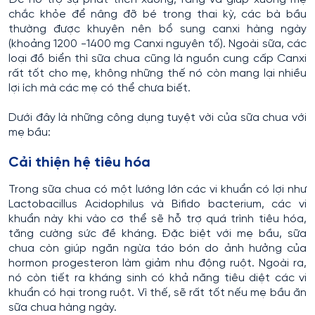
chắc khỏe để nâng đỡ bé trong thai kỳ, các bà bầu
thường được khuyên nên bổ sung canxi hàng ngày
(khoảng 1200 -1400 mg Canxi nguyên tố). Ngoài sữa, các
loại đồ biển thì sữa chua cũng là nguồn cung cấp Canxi
rất tốt cho mẹ, không những thế nó còn mang lại nhiều
lợi ích mà các mẹ có thể chưa biết.
Dưới đây là những công dụng tuyệt vời của sữa chua với
mẹ bầu:
Cải thiện hệ tiêu hóa
Trong sữa chua có một lướng lớn các vi khuẩn có lợi như
Lactobacillus Acidophilus và Bifido bacterium, các vi
khuẩn này khi vào cơ thể sẽ hỗ trợ quá trình tiêu hóa,
tăng cường sức đề kháng. Đặc biệt với mẹ bầu, sữa
chua còn giúp ngăn ngừa táo bón do ảnh hưởng của
hormon progesteron làm giảm nhu động ruột. Ngoài ra,
nó còn tiết ra kháng sinh có khả năng tiêu diệt các vi
khuẩn có hại trong ruột. Vì thế, sẽ rất tốt nếu mẹ bầu ăn
sữa chua hàng ngày.