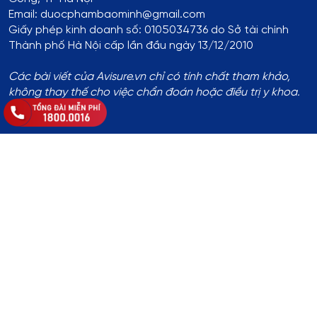
Email: duocphambaominh@gmail.com
Giấy phép kinh doanh số: 0105034736 do Sở tài chính
Thành phố Hà Nội cấp lần đầu ngày 13/12/2010
Các bài viết của Avisure.vn chỉ có tính chất tham khảo,
không thay thế cho việc chẩn đoán hoặc điều trị y khoa.
Thông tin đăng ký:
Số ĐKKD:
01T8008974 do Phòng Tài Chính - Kế Hoạch
UBND Huyện Thạch Thất cấp lần đầu ngày 14/8/2017
Địa chỉ
:
Thôn Yên Lỗ, xã Cẩm Yên, huyện Thạch Thất, TP.
Hà Nội
Hotline
:
1800.0016
Chủ sở hữu website
: Bà Khuất Thị Hòa