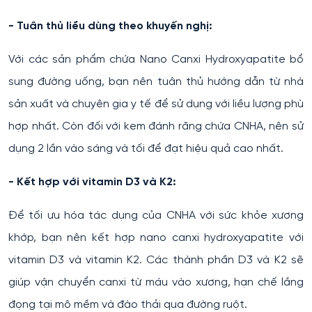
- Tuân thủ liều dùng theo khuyến nghị:
Với các sản phẩm chứa Nano Canxi Hydroxyapatite bổ
sung đường uống, bạn nên tuân thủ hướng dẫn từ nhà
sản xuất và chuyên gia y tế để sử dụng với liều lượng phù
hợp nhất. Còn đối với kem đánh răng chứa CNHA, nên sử
dụng 2 lần vào sáng và tối để đạt hiệu quả cao nhất.
- Kết hợp với vitamin D3 và K2:
Để tối ưu hóa tác dụng của CNHA với sức khỏe xương
khớp, bạn nên kết hợp nano canxi hydroxyapatite với
vitamin D3 và vitamin K2. Các thành phần D3 và K2 sẽ
giúp vận chuyển canxi từ máu vào xương, hạn chế lắng
đọng tại mô mềm và đào thải qua đường ruột.