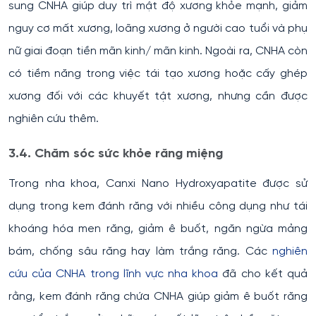
sung CNHA giúp duy trì mật độ xương khỏe mạnh, giảm
nguy cơ mất xương, loãng xương ở người cao tuổi và phụ
nữ giai đoạn tiền mãn kinh/ mãn kinh. Ngoài ra, CNHA còn
có tiềm năng trong việc tái tạo xương hoặc cấy ghép
xương đối với các khuyết tật xương, nhưng cần được
nghiên cứu thêm.
3.4. Chăm sóc sức khỏe răng miệng
Trong nha khoa, Canxi Nano Hydroxyapatite được sử
dụng trong kem đánh răng với nhiều công dụng như tái
khoáng hóa men răng, giảm ê buốt, ngăn ngừa mảng
bám, chống sâu răng hay làm trắng răng. Các
nghiên
cứu của CNHA trong lĩnh vực nha khoa
đã cho kết quả
rằng, kem đánh răng chứa CNHA giúp giảm ê buốt răng