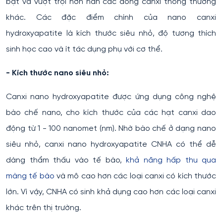
bật và vượt trội hơn hẳn các dòng canxi thông thường
khác. Các đặc điểm chính của nano canxi
hydroxyapatite là kích thước siêu nhỏ, độ tương thích
sinh học cao và ít tác dụng phụ với cơ thể.
- Kích thước nano siêu nhỏ:
Canxi nano hydroxyapatite được ứng dụng công nghệ
bào chế nano, cho kích thước của các hạt canxi dao
động từ 1 - 100 nanomet (nm). Nhờ bào chế ở dạng nano
siêu nhỏ, canxi nano hydroxyapatite CNHA có thể dễ
dàng thẩm thấu vào tế bào,
khả năng hấp thu qua
màng tế bào
và mô cao hơn các loại canxi có kích thước
lớn. Vì vậy, CNHA có sinh khả dụng cao hơn các loại canxi
khác trên thị trường.