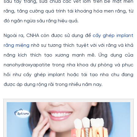
sau tẩy trắng, sửa chữa các vết lõm trên bề mặt men
răng, tăng cường quá trình tái khoáng hóa men răng, từ
đó ngăn ngừa sâu răng hiệu quả.
Ngoài ra, CNHA còn được sử dụng để
cấy ghép implant
răng miệng
nhờ sự tương thích tuyệt vời với răng và khả
năng kích thích tạo xương mạnh mẽ. Ứng dụng của
nanohydroxyapatite trong nha khoa dự phòng và phục
hồi như cấy ghép implant hoặc tái tạo nha chu đang
được áp dụng rộng rãi trong nhiều năm nay.