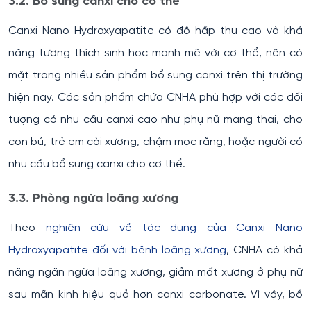
3.2. Bổ sung canxi cho cơ thể
Canxi Nano Hydroxyapatite có độ hấp thu cao và khả
năng tương thích sinh học mạnh mẽ với cơ thể, nên có
mặt trong nhiều sản phẩm bổ sung canxi trên thị trường
hiện nay. Các sản phẩm chứa CNHA phù hợp với các đối
tượng có nhu cầu canxi cao như phụ nữ mang thai, cho
con bú, trẻ em còi xương, chậm mọc răng, hoặc người có
nhu cầu bổ sung canxi cho cơ thể.
3.3. Phòng ngừa loãng xương
Theo
nghiên cứu về tác dụng của Canxi Nano
Hydroxyapatite đối với bệnh loãng xương
, CNHA có khả
năng ngăn ngừa loãng xương, giảm mất xương ở phụ nữ
sau mãn kinh hiệu quả hơn canxi carbonate. Vì vậy, bổ