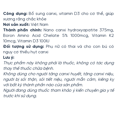
Công dụng:
Bổ sung canxi, vitamin D3 cho cơ thể, giúp
xương răng chắc khỏe
Nơi sản xuất:
Việt Nam
Thành phần chính:
Nano canxi hydroxyapatite 375mg,
Boron Amino Acid Chelate 5% 1000mcg, Vitamin K2
10mcg, Vitamin D3 100IU
Đối tượng sử dụng:
Phụ nữ có thai và cho con bú có
nguy cơ thiếu hụt canxi
Lưu ý:
Thực phẩm này không phải là thuốc, không có tác dụng
thay thế thuốc chữa bệnh.
Không dùng cho người tăng canxi huyết, tăng canxi niệu,
người bị sỏi thận, sỏi tiết niệu, người mẫn cảm, kiêng kỵ
với bất kỳ thành phần nào của sản phẩm.
Người đang dùng thuốc tham khảo ý kiến chuyên gia y tế
trước khi sử dụng.