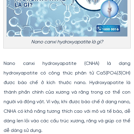
Nano canxi hydroxyapatite là gì?
Nano canxi hydroxyapatite (CNHA) là dạng
hydroxyapatite có công thức phân tử Ca5(PO4)3(OH)
được bào chế ở kích thước nano. Hydroxyapatite là
thành phần chính của xương và răng trong cơ thể con
người và động vật. Vì vậy, khi được bào chế ở dạng nano,
CNHA có khả năng tương thích cao với mô và tế bào, dễ
dàng len lỏi vào các cấu trúc xương, răng và giúp cơ thể
dễ dàng sử dụng.