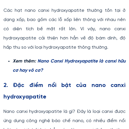
Các hạt nano canxi hydroxyapatite thường tồn tại ở
dạng xốp, bao gồm các lỗ xốp liên thông với nhau nên
có diện tích bề mặt rất lớn. Vì vậy, nano canxi
hydroxyapatite cải thiện hơn hẳn về độ bám dính, độ
hấp thu so với loại hydroxyapatite thông thường.
Xem thêm:
Nano Canxi Hydroxyapatite là canxi hữu
cơ hay vô cơ?
2. Đặc điểm nổi bật của nano canxi
hydroxyapatite
Nano canxi hydroxyapatite là gì? Đây là loại canxi được
ứng dụng công nghệ bào chế nano, có nhiều điểm nổi