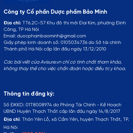
Công ty Cổ phần Dược phẩm Bảo Minh
Địa chỉ:
TT6.2C-57 Khu đô thị mới Đại Kim, phường Định
Công, TP Hà Nội
Email: duocphambaominh@gmail.com
Giấy phép kinh doanh số: 0105034736 do Sở tài chính
Thành phố Hà Nội cấp lần đầu ngày 13/12/2010
Các bài viết của Avisure.vn chỉ có tính chất tham khảo,
không thay thế cho việc chẩn đoán hoặc điều trị y khoa.
Thông tin đăng ký:
Số ĐKKD:
01T8008974 do Phòng Tài Chính - Kế Hoạch
UBND Huyện Thạch Thất cấp lần đầu ngày 14/8/2017
Địa chỉ
:
Thôn Yên Lỗ, xã Cẩm Yên, huyện Thạch Thất, TP.
Hà Nội