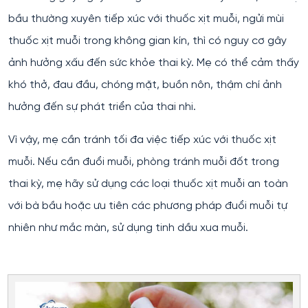
bầu thường xuyên tiếp xúc với thuốc xịt muỗi, ngửi mùi
thuốc xịt muỗi trong không gian kín, thì có nguy cơ gây
ảnh hưởng xấu đến sức khỏe thai kỳ. Mẹ có thể cảm thấy
khó thở, đau đầu, chóng mặt, buồn nôn, thậm chí ảnh
hưởng đến sự phát triển của thai nhi.
Vì vậy, mẹ cần tránh tối đa việc tiếp xúc với thuốc xịt
muỗi. Nếu cần đuổi muỗi, phòng tránh muỗi đốt trong
thai kỳ, mẹ hãy sử dụng các loại thuốc xịt muỗi an toàn
với bà bầu hoặc ưu tiên các phương pháp đuổi muỗi tự
nhiên như mắc màn, sử dụng tinh dầu xua muỗi.