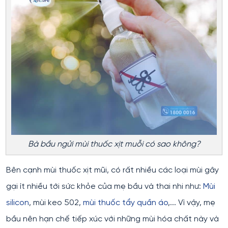
Bà bầu ngửi mùi thuốc xịt muỗi có sao không?
Bên cạnh mùi thuốc xịt mũi, có rất nhiều các loại mùi gây
gại ít nhiều tới sức khỏe của mẹ bầu và thai nhi như:
Mùi
silicon
, mùi keo 502,
mùi thuốc tẩy quần áo
,... Vì vậy, mẹ
bầu nên hạn chế tiếp xúc với những mùi hóa chất này và