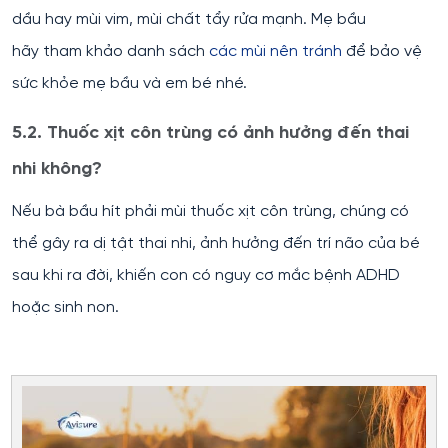
dầu hay mùi vim, mùi chất tẩy rửa mạnh. Mẹ bầu
hãy tham khảo danh sách
các mùi nên tránh
để bảo vệ
sức khỏe mẹ bầu và em bé nhé.
5.2. Thuốc xịt côn trùng có ảnh hưởng đến thai
nhi không?
Nếu bà bầu hít phải mùi thuốc xịt côn trùng, chúng có
thể gây ra dị tật thai nhi, ảnh hưởng đến trí não của bé
sau khi ra đời, khiến con có nguy cơ mắc bệnh ADHD
hoặc sinh non.