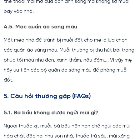
thể thoải mái mở cửa đón ánh sáng mà không sợ muỗi
bay vào nhà.
4.5. Mặc quần áo sáng màu
Một mẹo nhỏ để tránh bị muỗi đốt cho mẹ là lựa chọn
các quần áo sáng màu. Muỗi thường bị thu hút bởi trang
phục tối màu như đen, xanh thẫm, nâu đậm,... Vì vậy mẹ
hãy ưu tiên các bộ quần áo sáng màu để phòng muỗi
đốt.
5. Câu hỏi thường gặp (FAQs)
5.1. Bà bầu không được ngửi mùi gì?
Ngoài thuốc xịt muỗi, bà bầu nên hạn chế ngửi các mùi
hóa chất độc hại như sơn nhà, thuốc trừ sâu, mùi xăng