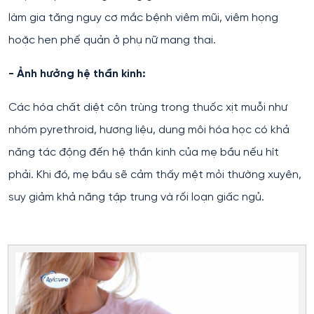
làm gia tăng nguy cơ mắc bệnh viêm mũi, viêm họng
hoặc hen phế quản ở phụ nữ mang thai.
- Ảnh hưởng hệ thần kinh:
Các hóa chất diệt côn trùng trong thuốc xịt muỗi như
nhóm pyrethroid, hương liệu, dung môi hóa học có khả
năng tác động đến hệ thần kinh của mẹ bầu nếu hít
phải. Khi đó, mẹ bầu sẽ cảm thấy mệt mỏi thường xuyên,
suy giảm khả năng tập trung và rối loạn giấc ngủ.