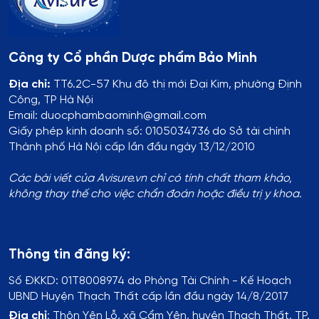
Công ty Cổ phần Dược phẩm Bảo Minh
Địa chỉ:
TT6.2C-57 Khu đô thị mới Đại Kim, phường Định
Công, TP Hà Nội
Email: duocphambaominh@gmail.com
Giấy phép kinh doanh số: 0105034736 do Sở tài chính
Thành phố Hà Nội cấp lần đầu ngày 13/12/2010
Các bài viết của Avisure.vn chỉ có tính chất tham khảo,
không thay thế cho việc chẩn đoán hoặc điều trị y khoa.
Thông tin đăng ký:
Số ĐKKD:
01T8008974 do Phòng Tài Chính - Kế Hoạch
UBND Huyện Thạch Thất cấp lần đầu ngày 14/8/2017
Địa chỉ
:
Thôn Yên Lỗ, xã Cẩm Yên, huyện Thạch Thất, TP.