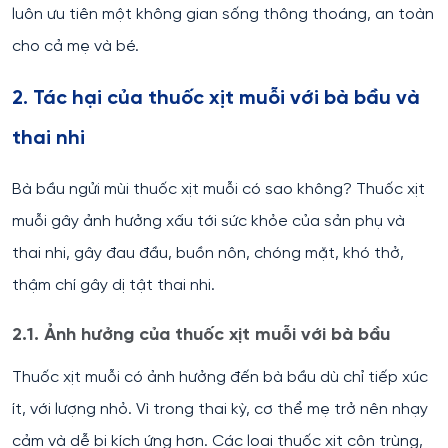
luôn ưu tiên một không gian sống thông thoáng, an toàn
cho cả mẹ và bé.
2. Tác hại của thuốc xịt muỗi với bà bầu và
thai nhi
Bà bầu ngửi mùi thuốc xịt muỗi có sao không? Thuốc xịt
muỗi gây ảnh hưởng xấu tới sức khỏe của sản phụ và
thai nhi, gây đau đầu, buồn nôn, chóng mặt, khó thở,
thậm chí gây dị tật thai nhi.
2.1. Ảnh hưởng của thuốc xịt muỗi với bà bầu
Thuốc xịt muỗi có ảnh hưởng đến bà bầu dù chỉ tiếp xúc
ít, với lượng nhỏ. Vì trong thai kỳ, cơ thể mẹ trở nên nhạy
cảm và dễ bị kích ứng hơn. Các loại thuốc xịt côn trùng,