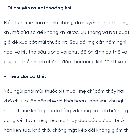
- Di chuyển ra nơi thoáng khí:
Đầu tiên, mẹ cần nhanh chóng di chuyển ra nơi thoáng
khí, mở cửa sổ để không khí được lưu thông và bật quạt
gió để xua bớt mùi thuốc xịt. Sau đó, mẹ cần nằm nghỉ
ngơi và hít thở sâu trong vài phút để ổn định cơ thể và
giúp cơ thể nhanh chóng đào thải lượng khí đã hít vào.
- Theo dõi cơ thể:
Nếu ngửi phải mùi thuốc xịt muỗi, mẹ chỉ cảm thấy hơi
khó chịu, buồn nôn nhẹ và khỏi hoàn toàn sau khi nghỉ
ngơi, thì mẹ không cần lo lắng vì không có ảnh hưởng gì
đáng kể. Tuy nhiên, nếu mẹ thấy đau đầu dữ dội, buồn
nôn liên tục, khó thở, chóng mặt kéo dài không giảm thì