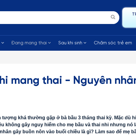
T
i
Đang mang thai
Sau khi sinh
Chăm sóc trẻ em
khi mang thai - Nguyên nhâ
n tượng khá thường gặp ở bà bầu 3 tháng thai kỳ. Mặc dù h
ều không gây nguy hiểm cho mẹ bầu và thai nhi nhưng nó l
nhân gây buồn nôn vào buổi chiều là gì? Làm sao để mẹ b