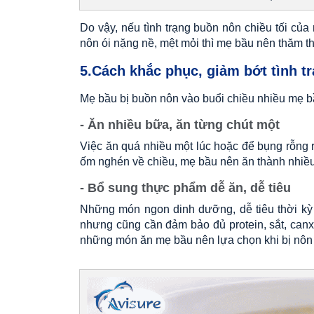
Do vậy, nếu tình trạng buồn nôn chiều tối củ
nôn ói nặng nề, mệt mỏi thì mẹ bầu nên thăm t
5.Cách khắc phục, giảm bớt tình t
Mẹ bầu bị buồn nôn vào buổi chiều nhiều mẹ 
- Ăn nhiều bữa, ăn từng chút một
Việc ăn quá nhiều một lúc hoặc để bụng rỗng r
ốm nghén về chiều, mẹ bầu nên ăn thành nhiều
- Bổ sung thực phẩm dễ ăn, dễ tiêu
Những món ngon dinh dưỡng, dễ tiêu thời kỳ 
nhưng cũng cần đảm bảo đủ protein, sắt, can
những món ăn mẹ bầu nên lựa chọn khi bị nôn