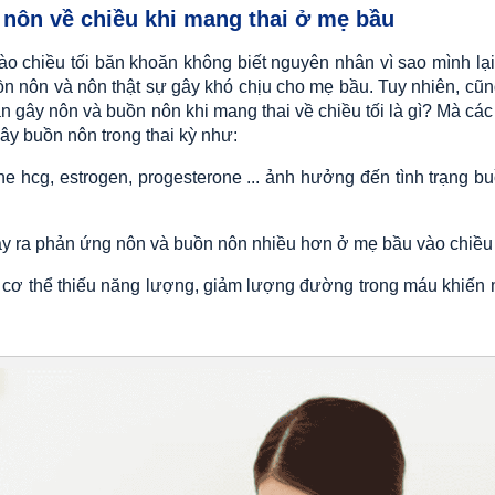
 nôn về chiều khi mang thai ở mẹ bầu
o chiều tối băn khoăn không biết nguyên nhân vì sao mình lại
uồn nôn và nôn thật sự gây khó chịu cho mẹ bầu. Tuy nhiên, cũ
gây nôn và buồn nôn khi mang thai về chiều tối là gì? Mà các t
ây buồn nôn trong thai kỳ như:
e hcg, estrogen, progesterone ... ảnh hưởng đến tình trạng b
ây ra phản ứng nôn và buồn nôn nhiều hơn ở mẹ bầu vào chiều 
n cơ thể thiếu năng lượng, giảm lượng đường trong máu khiến