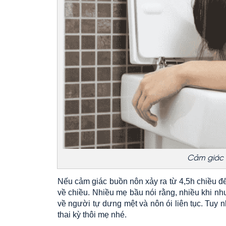
Cảm giác 
Nếu cảm giác buồn nôn xảy ra từ 4,5h chiều đế
về chiều. Nhiều mẹ bầu nói rằng, nhiều khi n
về người tự dưng mệt và nôn ói liên tục. Tuy 
thai kỳ thôi mẹ nhé.