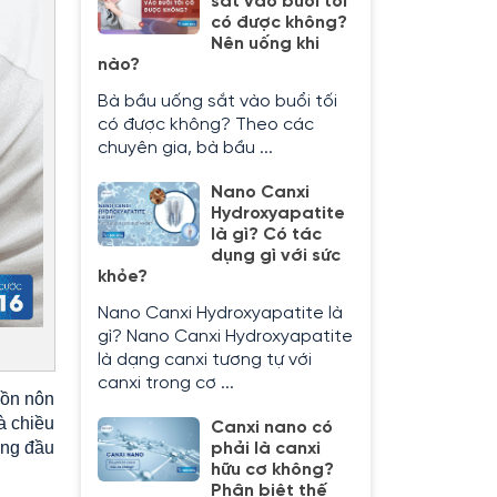
sắt vào buổi tối
có được không?
Nên uống khi
nào?
Bà bầu uống sắt vào buổi tối
có được không? Theo các
chuyên gia, bà bầu ...
Nano Canxi
Hydroxyapatite
là gì? Có tác
dụng gì với sức
khỏe?
Nano Canxi Hydroxyapatite là
gì? Nano Canxi Hydroxyapatite
là dạng canxi tương tự với
canxi trong cơ ...
uồn nôn
à chiều
Canxi nano có
áng đầu
phải là canxi
hữu cơ không?
Phân biệt thế