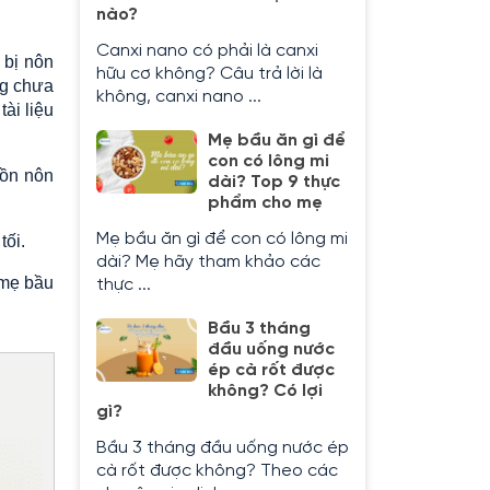
nào?
Canxi nano có phải là canxi
 bị nôn
hữu cơ không? Câu trả lời là
ng chưa
không, canxi nano ...
ài liệu
Mẹ bầu ăn gì để
con có lông mi
uồn nôn
dài? Top 9 thực
phẩm cho mẹ
Mẹ bầu ăn gì để con có lông mi
tối.
dài? Mẹ hãy tham khảo các
 mẹ bầu
thực ...
Bầu 3 tháng
đầu uống nước
ép cà rốt được
không? Có lợi
gì?
Bầu 3 tháng đầu uống nước ép
cà rốt được không? Theo các