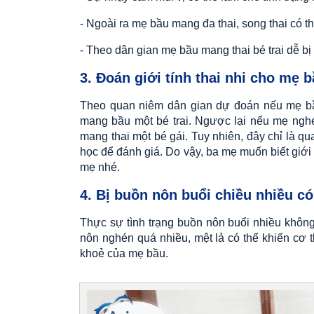
- Ngoài ra mẹ bầu mang đa thai, song thai có t
- Theo dân gian mẹ bầu mang thai bé trai dễ b
3. Đoán giới tính thai nhi cho mẹ
Theo quan niêm dân gian dự đoán nếu mẹ bầu
mang bầu một bé trai. Ngược lại nếu mẹ ngh
mang thai một bé gái. Tuy nhiên, đây chỉ là 
học để đánh giá. Do vậy, ba mẹ muốn biết giới
mẹ nhé.
4. Bị buồn nôn buổi chiều nhiều 
Thực sự tình trạng buồn nôn buổi nhiều không
nôn nghén quá nhiều, mệt lả có thể khiến cơ t
khoẻ của mẹ bầu.