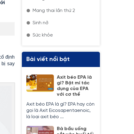
ới
Mang thai lần thứ 2
Sinh nở
Sức khỏe
cố định
Bài viết nổi bật
 bị say
Axit béo EPA là
gì? Bật mí tác
dụng của EPA
với cơ thể
Axit béo EPA là gì? EPA hay còn
gọi là Axit Eicosapentaenoic,
là loại axit béo ...
Bà bầu uống