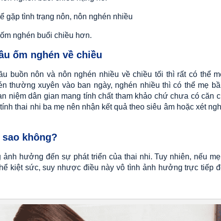
hể gặp tình trạng nôn, nôn nghén nhiều
ị ốm nghén buổi chiều hơn.
 bầu ốm nghén về chiều
 buồn nôn và nôn nghén nhiều về chiều tối thì rất có thể 
én thường xuyên vào ban ngày, nghén nhiều thì có thể mẹ b
quan niệm dân gian mang tính chất tham khảo chứ chưa có căn 
 tính thai nhi ba mẹ nên nhận kết quả theo siêu âm hoặc xét ng
có sao không?
 ảnh hưởng đến sự phát triển của thai nhi. Tuy nhiên, nếu mẹ
hể kiệt sức, suy nhược điều này vô tình ảnh hưởng trực tiếp 