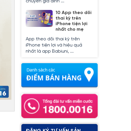
chuyên gia dinh ...
10 App theo dõi
thai kỳ trên
iPhone tiện lợi
nhất cho mẹ
App theo dõi thai kỳ trên
iPhone tiện lợi và hiệu quả
nhất là app Babiuni, ...