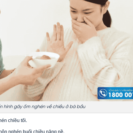
n hình gây ốm nghén về chiều ở bà bầu
én chiều tối.
 nôn nghén buổi chiều nặng nề.