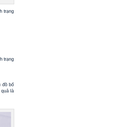
h trạng
:
h trạng
.
u đồ bổ
 quả là