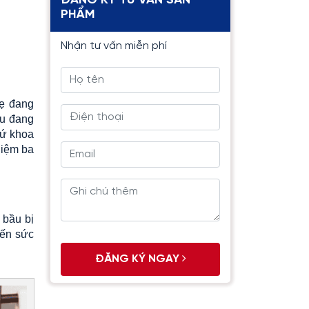
ĐĂNG KÝ TƯ VẤN SẢN
PHẨM
Nhận tư vấn miễn phí
mẹ đang
ầu đang
cứ khoa
hiệm ba
 bầu bị
đến sức
ĐĂNG KÝ NGAY