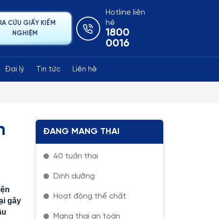
Hotline liên
hệ
RA CỨU GIẤY KIỂM
1800
NGHIỆM
0016
Đại lý
Tin tức
Liên hệ
n
ĐANG MANG THAI
40 tuần thai
Dinh dưỡng
iện
Hoạt động thể chất
ại gây
ầu
Mang thai an toàn