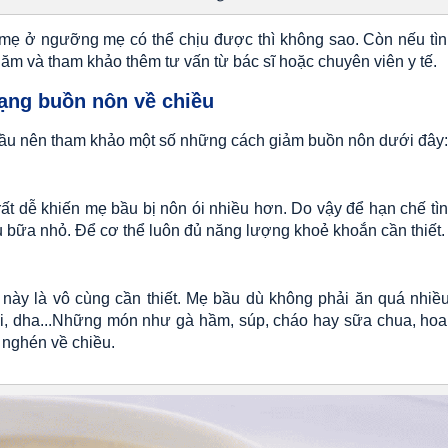
a mẹ ở ngưỡng mẹ có thể chịu được thì không sao. Còn nếu tìn
hăm và tham khảo thêm tư vấn từ bác sĩ hoặc chuyên viên y tế.
rạng buồn nôn về chiều
bầu nên tham khảo một số những cách giảm buồn nôn dưới đây
ất dễ khiến mẹ bầu bị nôn ói nhiều hơn. Do vậy để hạn chế tìn
 bữa nhỏ. Để cơ thể luôn đủ năng lượng khoẻ khoắn cần thiết
này là vô cùng cần thiết. Mẹ bầu dù không phải ăn quá nhiề
xi, dha...Những món như gà hầm, súp, cháo hay sữa chua, hoa
 nghén về chiều.