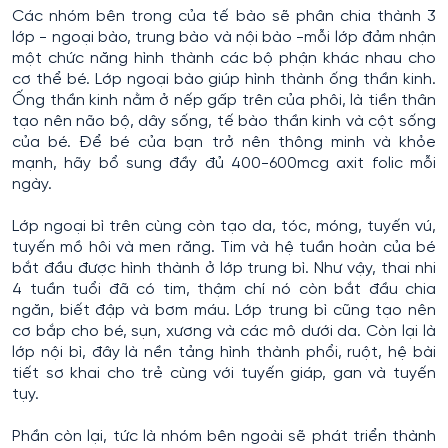
Các nhóm bên trong của tế bào sẽ phân chia thành 3
lớp - ngoại bào, trung bào và nội bào -mỗi lớp đảm nhận
một chức năng hình thành các bộ phận khác nhau cho
cơ thể bé. Lớp ngoại bào giúp hình thành ống thần kinh.
Ống thần kinh nằm ở nếp gấp trên của phôi, là tiền thân
tạo nên não bộ, dây sống, tế bào thần kinh và cột sống
của bé. Để bé của bạn trở nên thông minh và khỏe
mạnh, hãy bổ sung đầy đủ 400-600mcg axit folic mỗi
ngày.
Lớp ngoại bì trên cùng còn tạo da, tóc, móng, tuyến vú,
tuyến mồ hôi và men răng. Tim và hệ tuần hoàn của bé
bắt đầu được hình thành ở lớp trung bì. Như vậy, thai nhi
4 tuần tuổi đã có tim, thậm chí nó còn bắt đầu chia
ngăn, biết đập và bơm máu. Lớp trung bì cũng tạo nên
cơ bắp cho bé, sụn, xương và các mô dưới da. Còn lại là
lớp nội bì, đây là nền tảng hình thành phổi, ruột, hệ bài
tiết sơ khai cho trẻ cùng với tuyến giáp, gan và tuyến
tụy.
Phần còn lại, tức là nhóm bên ngoài sẽ phát triển thành