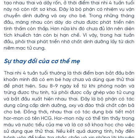
tạo nhau thai và dây rốn, ở thời điểm thai nhi 4 tuần tuổi
này nó còn rất sơ khai. Đây là bộ phận có nhiệm vụ vận
chuyển dinh dưỡng và oxy cho bé. Trong những tháng
đầu, màng nhau còn dày do chưa được phát triển nên
tính thấm còn thấp. Hơn nữa khi đó chưa đủ lớn nên diện
tích khuếch tán còn bị hạn chế. Vì vậy, trong hai tuần
đầu, phôi thai phát triển nhờ chất dinh dưỡng lấy từ dịch
niêm mạc tử cung.
Sự thay đổi của cơ thể mẹ
Thai nhi 4 tuần tuổi thường là thời điểm bạn bắt đầu băn
khoăn mình đã có em bé hay chưa và dùng que thử thai
để phát hiện. Sau 8-9 ngày kể từ khi phóng noãn và
trứng được thụ tinh, túi phôi được cấy ghép vào tử cung
và bắt đầu xuất hiện nhau thai. Đây là bộ phận có tác
dụng cũng cấp dinh dưỡng, oxy và đào thải chất cặn bã
cho bé. Đồng thời, nhau thai có tác dụng bài tiết một
hor-mon có tên HCG. Hor-mon này có thể tìm thấy trong
máu và nước tiểu của mẹ và là cơ sở khoa học cho việc
sử dụng que thử thai. Nếu kết quả dương tính, hãy đến
bệnh viện để kiểm tra chắc chắn và xin những lời khuyên