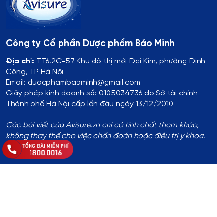
Công ty Cổ phần Dược phẩm Bảo Minh
Địa chỉ:
TT6.2C-57 Khu đô thị mới Đại Kim, phường Định
Công, TP Hà Nội
Email: duocphambaominh@gmail.com
Giấy phép kinh doanh số: 0105034736 do Sở tài chính
Thành phố Hà Nội cấp lần đầu ngày 13/12/2010
Các bài viết của Avisure.vn chỉ có tính chất tham khảo,
không thay thế cho việc chẩn đoán hoặc điều trị y khoa.
Thông tin đăng ký:
Số ĐKKD:
01T8008974 do Phòng Tài Chính - Kế Hoạch
UBND Huyện Thạch Thất cấp lần đầu ngày 14/8/2017