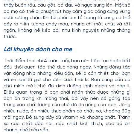
thấy buồn rầu, cáu gắt, có đau và ngực sưng lên. Một số
bà mẹ có thể bị chuột rút hay cảm giác căng cứng vùng
dưới xương chậu. Khi túi phôi làm tổ trong tử cung có thể
gây ra hiện tượng chảy máu, nhưng chỉ một chút và rất
ngắn, không hề kéo dài như kinh nguyệt những tháng
trước.
Lời khuyên dành cho mẹ
Thời điểm thai nhi 4 tuần tuổi, bạn nên tiếp tục hoặc bắt
đầu thói quen tập thể dục hàng ngày. Những động tác
vận động nhịp nhàng, đều đặn, sẽ là cần thiết cho bạn
và em bé từ giờ cho đến cuối thai kì. Bạn cũng cần có
cho mình một chế độ dinh dưỡng lành mạnh và hợp lí.
Điều quan trọng là bạn phải nhận thức được những gì
bạn ăn trong khi mang thai, bởi vậy nên cố gắng tập
trung vào chất lượng của chế độ ăn uống của bạn. Uống
nhiều nước, ăn nhiều thực phẩm có chất xơ, khoảng 30g
mỗi ngày. Bổ sung đầy đủ vitamin và khoáng chất. Tránh
xa các chất độc hại, các chất kích thích, các đồ ăn
nhanh, chế biến sẵn.