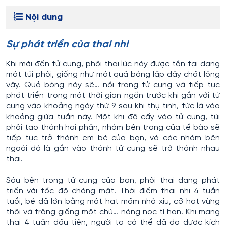
Nội dung
Sự phát triển của thai nhi
Khi mới đến tử cung, phôi thai lúc này được tồn tại dạng
một túi phôi, giống như một quả bóng lấp đầy chất lỏng
vậy. Quả bóng này sẽ… nổi trong tử cung và tiếp tục
phát triển trong một thời gian ngắn trước khi gắn với tử
cung vào khoảng ngày thứ 9 sau khi thụ tinh, tức là vào
khoảng giữa tuần này. Một khi đã cấy vào tử cung, túi
phôi tạo thành hai phần, nhóm bên trong của tế bào sẽ
tiếp tục trở thành em bé của bạn, và các nhóm bên
ngoài đó là gắn vào thành tử cung sẽ trở thành nhau
thai.
Sâu bên trong tử cung của bạn, phôi thai đang phát
triển với tốc độ chóng mặt. Thời điểm thai nhi 4 tuần
tuổi, bé đã lớn bằng một hạt mầm nhỏ xíu, cỡ hạt vừng
thôi và trông giống một chú… nòng nọc tí hon. Khi mang
thai 4 tuần đầu tiên, người ta có thể đã đo được kích