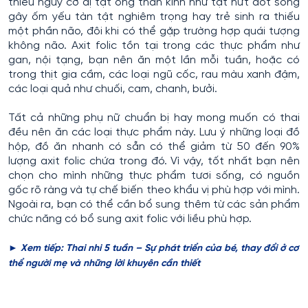
thiểu nguy cơ dị tật ống thần kinh như tật nứt đốt sống
gây ốm yếu tàn tật nghiêm trọng hay trẻ sinh ra thiếu
một phần não, đôi khi có thể gặp trường hợp quái tượng
không não. Axit folic tồn tại trong các thực phẩm như
gan, nội tạng, bạn nên ăn một lần mỗi tuần, hoặc có
trong thịt gia cầm, các loại ngũ cốc, rau màu xanh đậm,
các loại quả như chuối, cam, chanh, bưởi.
Tất cả những phụ nữ chuẩn bị hay mong muốn có thai
đều nên ăn các loại thực phẩm này. Lưu ý những loại đồ
hộp, đồ ăn nhanh có sẵn có thể giảm từ 50 đến 90%
lượng axit folic chứa trong đó. Vì vậy, tốt nhất bạn nên
chọn cho mình những thực phẩm tươi sống, có nguồn
gốc rõ ràng và tự chế biến theo khẩu vị phù hợp với mình.
Ngoài ra, bạn có thể cần bổ sung thêm từ các sản phẩm
chức năng có bổ sung axit folic với liều phù hợp.
► Xem tiếp: ​Thai nhi 5 tuần – Sự phát triển của bé, thay đổi ở cơ
thể người mẹ và những lời khuyên cần thiết