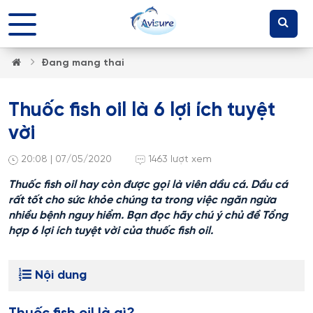
Đang mang thai
Thuốc fish oil là 6 lợi ích tuyệt
vời
20:08 | 07/05/2020
1463 lượt xem
Thuốc fish oil hay còn được gọi là viên dầu cá. Dầu cá
rất tốt cho sức khỏe chúng ta trong việc ngăn ngừa
nhiều bệnh nguy hiểm. Bạn đọc hãy chú ý chủ đề Tổng
hợp 6 lợi ích tuyệt vời của thuốc fish oil.
Nội dung