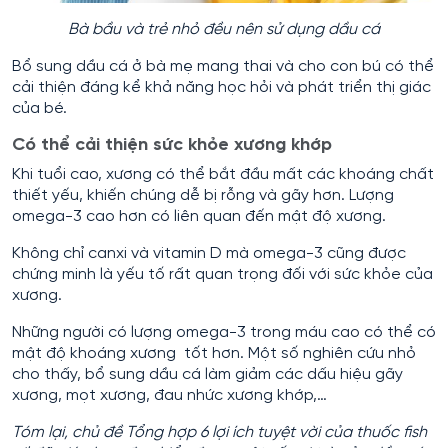
Bà bầu và trẻ nhỏ đều nên sử dụng dầu cá
Bổ sung dầu cá ở bà mẹ mang thai và cho con bú có thể
cải thiện đáng kể khả năng học hỏi và phát triển thị giác
của bé.
Có thể cải thiện sức khỏe xương khớp
Khi tuổi cao, xương có thể bắt đầu mất các khoáng chất
thiết yếu, khiến chúng dễ bị rỗng và gãy hơn. Lượng
omega-3 cao hơn có liên quan đến mật độ xương.
Không chỉ canxi và vitamin D mà omega-3 cũng được
chứng minh là yếu tố rất quan trọng đối với sức khỏe của
xương.
Những người có lượng omega-3 trong máu cao có thể có
mật độ khoáng xương tốt hơn. Một số nghiên cứu nhỏ
cho thấy, bổ sung dầu cá làm giảm các dấu hiệu gãy
xương, mọt xương, đau nhức xương khớp,…
Tóm lại, chủ đề Tổng hợp 6 lợi ích tuyệt vời của thuốc fish