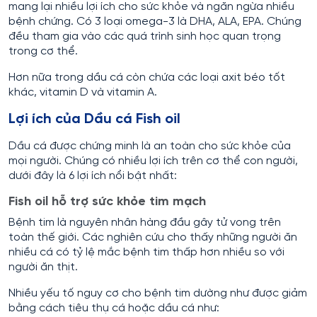
mang lại nhiều lợi ích cho sức khỏe và ngăn ngừa nhiều
bệnh chứng. Có 3 loại omega-3 là DHA, ALA, EPA. Chúng
đều tham gia vào các quá trình sinh học quan trọng
trong cơ thể.
Hơn nữa trong dầu cá còn chứa các loại axit béo tốt
khác, vitamin D và vitamin A.
Lợi ích của Dầu cá Fish oil
Dầu cá được chứng minh là an toàn cho sức khỏe của
mọi người. Chúng có nhiều lợi ích trên cơ thể con người,
dưới đây là 6 lợi ích nổi bật nhất:
Fish oil hỗ trợ sức khỏe tim mạch
Bệnh tim là nguyên nhân hàng đầu gây tử vong trên
toàn thế giới. Các nghiên cứu cho thấy những người ăn
nhiều cá có tỷ lệ mắc bệnh tim thấp hơn nhiều so với
người ăn thịt.
Nhiều yếu tố nguy cơ cho bệnh tim dường như được giảm
bằng cách tiêu thụ cá hoặc dầu cá như: