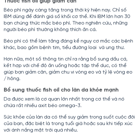
Thuốc fish oil giúp giảm cân
Béo phì ngày càng tăng trong thời kỳ hiện nay. Chỉ số
IBM dùng để đánh giá số khối cơ thể. Khi IBM lớn hơn 30
bạn chúng thức mắc béo phì. Theo nghiên cứu, những
người béo phì thường không thích ăn cá.
Béo phì có thể làm tăng đáng kể nguy cơ mắc các bệnh
khác, bao gồm bệnh tim, tiểu đường loại và ung thư.
Hơn nữa, một số thông tin chỉ ra rằng bổ sung dầu cá,
kết hợp với chế độ ăn uống hoặc tập thể dục, có thể
giúp bạn giảm cân, giảm chu vi vòng eo và tỷ lệ vòng eo
/ hông.
Bổ sung thuốc fish oil cho làn da khỏe mạnh
Da được xem là cơ quan lớn nhất trong cơ thể và nó
chứa rất nhiều axit béo omega-3.
Sức khỏe của làn da có thể suy giảm trong suốt cuộc đời
của bạn, đặc biệt là trong tuổi già hoặc sau khi tiếp xúc
với ánh nắng mặt trời quá nhiều.