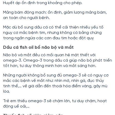
Huyết áp ổn định trong khoảng cho phép.
Mảng bám động mạch: ổn định, giảm lượng mảng bám,
an toàn cho người bệnh.
Mặc dù bổ sung dầu cá có thể cải thiện nhiều yếu tố
nguy cơ mắc bệnh tim, nhưng không có bằng chứng
trong ngăn ngừa các cơn đau tim hoặc đột quỵ
Dầu cá fish oil bổ não bộ và mắt
Não bộ và mắt đều có mối quan hệ mật thiết với
omega-3. Omega-3 trong dầu cá giúp não bộ phát triển
tốt hơn, tư duy thông minh hơn và mắt sáng hơn.
Những người không bổ sung đủ omega-3 sẽ có nguy cơ
mắc các bệnh về mắt như: nhìn mờ, nhìn gà, đục thủy
tinh thể,… về già dẫn đến thoái hóa điểm vàng, gây mù
lòa.
Trẻ em thiếu omega-3 sẽ chậm lớn, tư duy chậm, hoạt
động uể oải,…