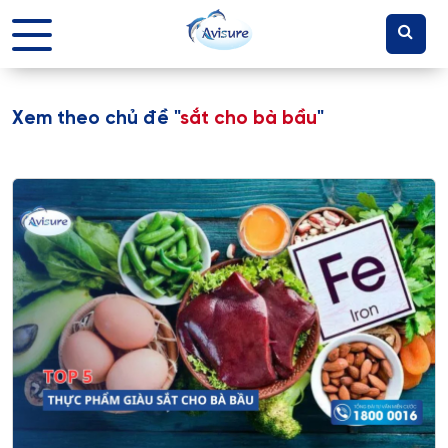
Xem theo chủ đề "
sắt cho bà bầu
"