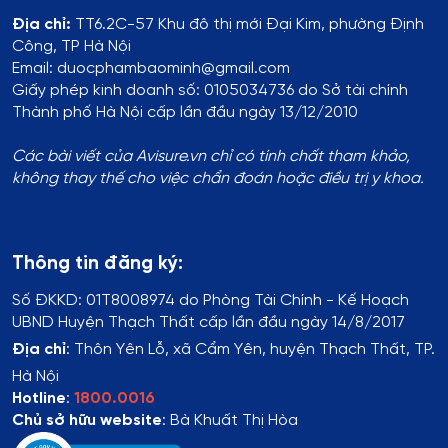
Địa chỉ:
TT6.2C-57 Khu đô thị mới Đại Kim, phường Định
Công, TP Hà Nội
Email: duocphambaominh@gmail.com
Giấy phép kinh doanh số: 0105034736 do Sở tài chính
Thành phố Hà Nội cấp lần đầu ngày 13/12/2010
Các bài viết của Avisure.vn chỉ có tính chất tham khảo,
không thay thế cho việc chẩn đoán hoặc điều trị y khoa.
Thông tin đăng ký:
Số ĐKKD:
01T8008974 do Phòng Tài Chính - Kế Hoạch
UBND Huyện Thạch Thất cấp lần đầu ngày 14/8/2017
Địa chỉ
:
Thôn Yên Lỗ, xã Cẩm Yên, huyện Thạch Thất, TP.
Hà Nội
Hotline
:
1800.0016
Chủ sở hữu website
: Bà Khuất Thị Hòa