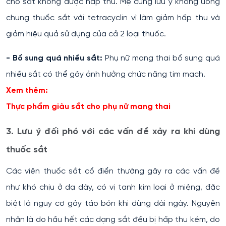
cho sắt không được hấp thu. Mẹ cũng lưu ý không uống
chung thuốc sắt với tetracyclin vì làm giảm hấp thu và
giảm hiệu quả sử dụng của cả 2 loại thuốc.
- Bổ sung quá nhiều sắt:
Phụ nữ mang thai bổ sung quá
nhiều sắt có thể gây ảnh hưởng chức năng tim mạch.
Xem thêm:
Thực phẩm giàu sắt cho phụ nữ mang thai
3. Lưu ý đối phó với các vấn đề xảy ra khi dùng
thuốc sắt
Các viên thuốc sắt cổ điển thường gây ra các vấn đề
như khó chịu ở dạ dày, có vị tanh kim loại ở miệng, đặc
biệt là nguy cơ gây táo bón khi dùng dài ngày. Nguyên
nhân là do hầu hết các dạng sắt đều bị hấp thu kém, do