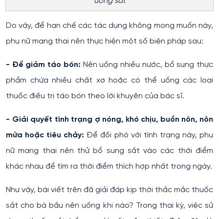
uống sắt
Do vậy, để hạn chế các tác dụng không mong muốn này,
phụ nữ mang thai nên thực hiện một số biện pháp sau:
- Để giảm táo bón:
Nên uống nhiều nước, bổ sung thực
phẩm chứa nhiều chất xơ hoặc có thể uống các loại
thuốc điều trị táo bón theo lời khuyên của bác sĩ.
- Giải quyết tình trạng ợ nóng, khó chịu, buồn nôn, nôn
mửa hoặc tiêu chảy:
Để đối phó với tình trạng này, phụ
nữ mang thai nên thử bổ sung sắt vào các thời điểm
khác nhau để tìm ra thời điểm thích hợp nhất trong ngày.
Như vậy, bài viết trên đã giải đáp kịp thời thắc mắc thuốc
sắt cho bà bầu nên uống khi nào? Trong thai kỳ, việc sử