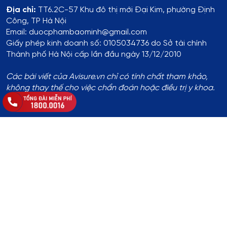
Địa chỉ:
TT6.2C-57 Khu đô thị mới Đại Kim, phường Định
Công, TP Hà Nội
Email: duocphambaominh@gmail.com
Giấy phép kinh doanh số: 0105034736 do Sở tài chính
Thành phố Hà Nội cấp lần đầu ngày 13/12/2010
Các bài viết của Avisure.vn chỉ có tính chất tham khảo,
không thay thế cho việc chẩn đoán hoặc điều trị y khoa.
Thông tin đăng ký:
Số ĐKKD:
01T8008974 do Phòng Tài Chính - Kế Hoạch
UBND Huyện Thạch Thất cấp lần đầu ngày 14/8/2017
Địa chỉ
:
Thôn Yên Lỗ, xã Cẩm Yên, huyện Thạch Thất, TP.
Hà Nội
Hotline
:
1800.0016
Chủ sở hữu website
: Bà Khuất Thị Hòa