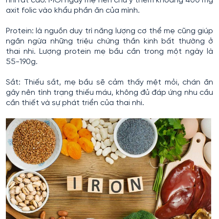
nhi rất cao. MỖi ngày mẹ nên chú ý thêm khoảng 400 mg
axit folic vào khẩu phần ăn của mình.
Protein: là nguồn duy trì năng lượng cơ thể mẹ cũng giúp
ngăn ngừa những triệu chứng thần kinh bất thường ở
thai nhi. Lượng protein mẹ bầu cần trong một ngày là
55-190g.
Sắt: Thiếu sắt, mẹ bầu sẽ cảm thấy mệt mỏi, chán ăn
gây nên tình trạng thiếu máu, không đủ đáp ứng nhu cầu
cần thiết và sự phát triển của thai nhi.