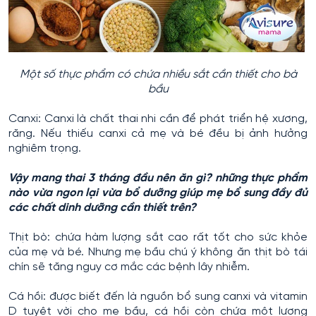
Một số thực phẩm có chứa nhiều sắt cần thiết cho bà
bầu
Canxi: Canxi là chất thai nhi cần để phát triển hệ xương,
răng. Nếu thiếu canxi cả mẹ và bé đều bị ảnh hưởng
nghiêm trọng.
Vậy mang thai 3 tháng đầu nên ăn gì? những thực phẩm
nào vừa ngon lại vừa bổ dưỡng giúp mẹ bổ sung đầy đủ
các chất dinh dưỡng cần thiết trên?
Thịt bò: chứa hàm lượng sắt cao rất tốt cho sức khỏe
của mẹ và bé. Nhưng mẹ bầu chú ý không ăn thịt bò tái
chín sẽ tăng nguy cơ mắc các bệnh lây nhiễm.
Cá hồi: được biết đến là nguồn bổ sung canxi và vitamin
D tuyệt vời cho mẹ bầu, cá hồi còn chứa một lượng