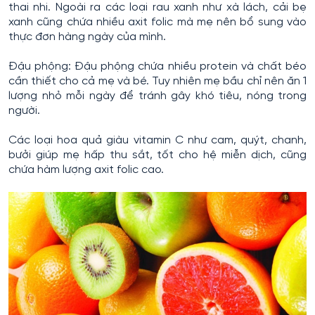
thai nhi. Ngoài ra các loại rau xanh như xà lách, cải bẹ
xanh cũng chứa nhiều axit folic mà mẹ nên bổ sung vào
thực đơn hàng ngày của mình.
Đậu phộng: Đậu phộng chứa nhiều protein và chất béo
cần thiết cho cả mẹ và bé. Tuy nhiên mẹ bầu chỉ nên ăn 1
lượng nhỏ mỗi ngày để tránh gây khó tiêu, nóng trong
người.
Các loại hoa quả giàu vitamin C như cam, quýt, chanh,
bưởi giúp mẹ hấp thu sắt, tốt cho hệ miễn dịch, cũng
chứa hàm lượng axit folic cao.