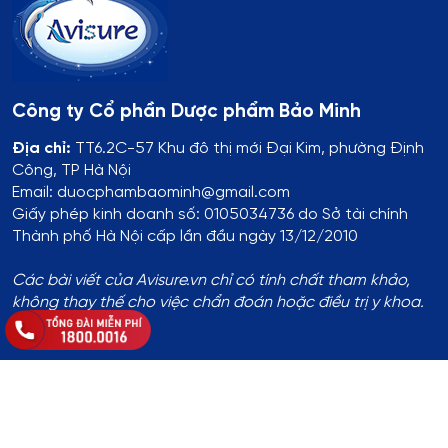
Công ty Cổ phần Dược phẩm Bảo Minh
Địa chỉ:
TT6.2C-57 Khu đô thị mới Đại Kim, phường Định
Công, TP Hà Nội
Email: duocphambaominh@gmail.com
Giấy phép kinh doanh số: 0105034736 do Sở tài chính
Thành phố Hà Nội cấp lần đầu ngày 13/12/2010
Các bài viết của Avisure.vn chỉ có tính chất tham khảo,
không thay thế cho việc chẩn đoán hoặc điều trị y khoa.
Thông tin đăng ký:
Số ĐKKD:
01T8008974 do Phòng Tài Chính - Kế Hoạch
UBND Huyện Thạch Thất cấp lần đầu ngày 14/8/2017