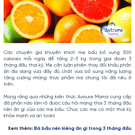
Các chuyên gia khuyến khích mẹ bầu bổ sung 300
calories mỗi ngày để tăng 2-3 kg trong giai đoạn 3
tháng đầu thai kỳ. Mẹ cần luân phiên thay đổi khẩu phần
ăn đa dạng vừa đầy đủ chất vừa bổ sung năng lượng
tăng cường những thực phẩm mà chúng tôi đã nêu ở
trên.
Mong rằng qua những kiến thức Avisure Mama cung cấp
đã phần nào làm rõ được câu hỏi mang thai 3 tháng đầu
nên ăn gì của các mẹ bầu. Chúc các mẹ có một thai kỳ
khỏe mạnh và an toàn!
Xem thêm:
Bà bầu nên kiêng ăn gì trong 3 tháng đầu