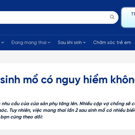
T
i
Đang mang thai
Sau khi sinh
Chăm sóc trẻ em
 sinh mổ có nguy hiểm khô
o nhu cầu của của sản phụ tăng lên. Nhiều cặp vợ chồng sẽ c
c. Tuy nhiên, việc mang thai lần 2 sau sinh mổ có nhiều biế
 bạn cùng theo dõi: