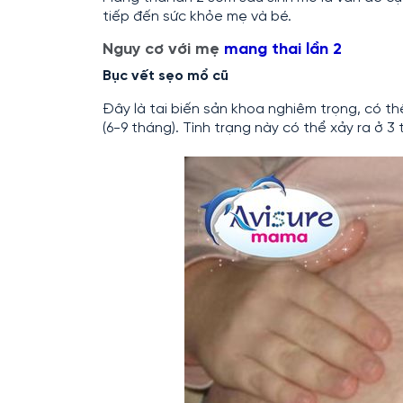
tiếp đến sức khỏe mẹ và bé.
Nguy cơ với mẹ
mang thai lần 2
Bục vết sẹo mổ cũ
Đây là tai biến sản khoa nghiêm trọng, có t
(6-9 tháng). Tình trạng này có thể xảy ra ở 3 