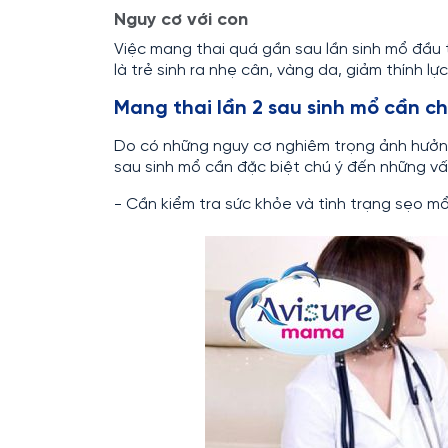
Nguy cơ với con
Việc mang thai quá gần sau lần sinh mổ đầu 
là trẻ sinh ra nhẹ cân, vàng da, giảm thính lực
Mang thai lần 2 sau sinh mổ cần ch
Do có những nguy cơ nghiêm trọng ảnh hưởng
sau sinh mổ cần đặc biệt chú ý đến những vấ
- Cần kiểm tra sức khỏe và tình trạng sẹo mổ