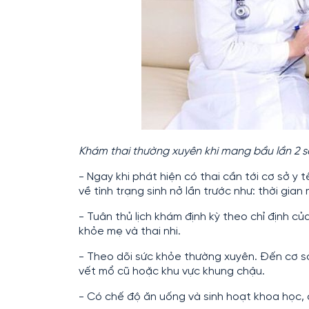
Khám thai thường xuyên khi mang bầu lần 2 s
- Ngay khi phát hiện có thai cần tới cơ sở y t
về tình trạng sinh nở lần trước như: thời gian
- Tuân thủ lịch khám định kỳ theo chỉ định c
khỏe mẹ và thai nhi.
- Theo dõi sức khỏe thường xuyên. Đến cơ sở
vết mổ cũ hoặc khu vực khung chậu.
- Có chế độ ăn uống và sinh hoạt khoa học, 