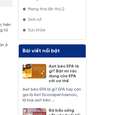
Mang thai lần thứ 2
Sinh nở
c hiện
g tử
Sức khỏe
àn ở
Bài viết nổi bật
Axit béo EPA là
gì? Bật mí tác
dụng của EPA
với cơ thể
Axit béo EPA là gì? EPA hay còn
gọi là Axit Eicosapentaenoic,
là loại axit béo ...
Bà bầu uống