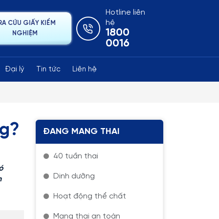
Hotline liên
hệ
RA CỨU GIẤY KIỂM
1800
NGHIỆM
0016
Đại lý
Tin tức
Liên hệ
ng?
ĐANG MANG THAI
40 tuần thai
ó
Dinh dưỡng
n
Hoạt động thể chất
Mang thai an toàn