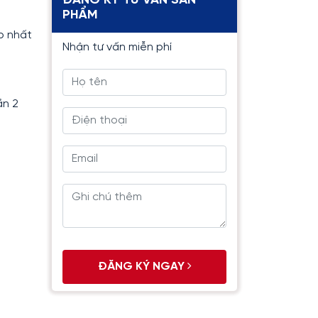
ĐĂNG KÝ TƯ VẤN SẢN
PHẨM
p nhất
Nhận tư vấn miễn phí
ần 2
ĐĂNG KÝ NGAY