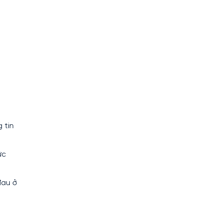
 tin
ức
đau ở