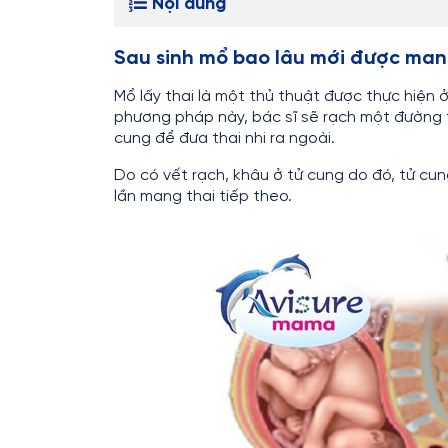
Nội dung
Sau sinh mổ bao lâu mới được man
Mổ lấy thai là một thủ thuật được thực hiện 
phương pháp này, bác sĩ sẽ rạch một đường t
cung để đưa thai nhi ra ngoài.
Do có vết rạch, khâu ở tử cung do đó, tử cun
lần mang thai tiếp theo.