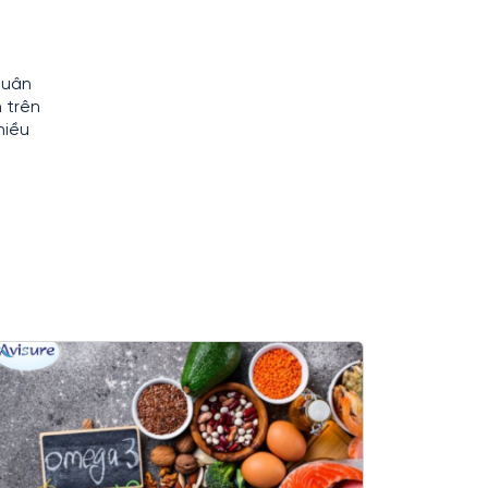
tuân
 trên
hiều