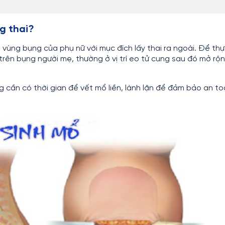
g thai?
ở vùng bụng của phụ nữ với mục đích lấy thai ra ngoài. Để thự
rên bụng người mẹ, thường ở vị trí eo tử cung sau đó mở rộn
g cần có thời gian để vết mổ liền, lành lặn để đảm bảo an to