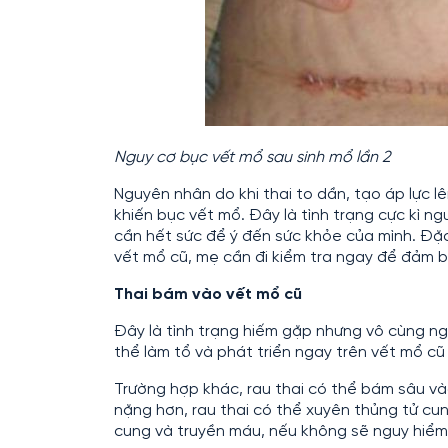
Nguy cơ bục vết mổ sau sinh mổ lần 2
Nguyên nhân do khi thai to dần, tạo áp lực l
khiến bục vết mổ. Đây là tình trạng cực kì n
cần hết sức để ý đến sức khỏe của mình. Đặc
vết mổ cũ, mẹ cần đi kiểm tra ngay để đảm 
Thai bám vào vết mổ cũ
Đây là tình trạng hiếm gặp nhưng vô cùng ng
thể làm tổ và phát triển ngay trên vết mổ c
Trường hợp khác, rau thai có thể bám sâu vào
nặng hơn, rau thai có thể xuyên thủng tử cu
cung và truyền máu, nếu không sẽ nguy hiểm