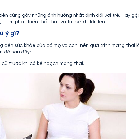
tiên cũng gây những ảnh hưởng nhất định đối với trẻ. Hay gặ
, giảm phát triển thể chất và trí tuệ khi lớn lên.
ú ý gì?
 đến sức khỏe của cả mẹ và con, nên quá trình mang thai l
n đề sau đây:
 cũ trước khi có kế hoạch mang thai.