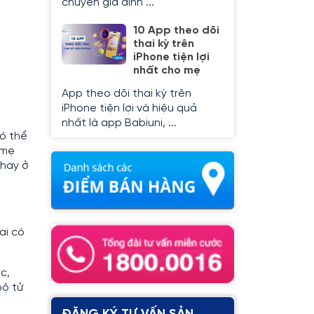
chuyên gia dinh ...
10 App theo dõi
thai kỳ trên
iPhone tiện lợi
nhất cho mẹ
App theo dõi thai kỳ trên
iPhone tiện lợi và hiệu quả
nhất là app Babiuni, ...
có thể
 mẹ
 hay ở
ai có
c,
bộ tử