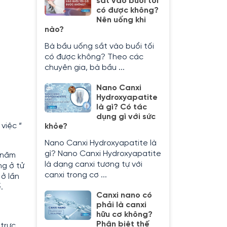
sắt vào buổi tối
có được không?
Nên uống khi
nào?
Bà bầu uống sắt vào buổi tối
có được không? Theo các
chuyên gia, bà bầu ...
Nano Canxi
Hydroxyapatite
là gì? Có tác
dụng gì với sức
việc “
khỏe?
Nano Canxi Hydroxyapatite là
gì? Nano Canxi Hydroxyapatite
2 năm
là dạng canxi tương tự với
ng ở tử
canxi trong cơ ...
ở lần
.
Canxi nano có
phải là canxi
hữu cơ không?
Phân biệt thế
 trực