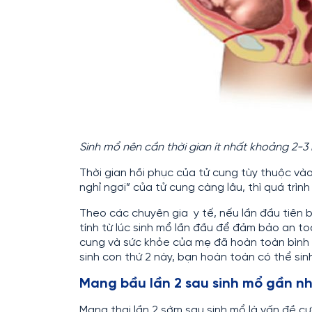
Sinh mổ nên cần thời gian ít nhất khoảng 2-
Thời gian hồi phục của tử cung tùy thuộc vào
nghỉ ngơi” của tử cung càng lâu, thì quá trình
Theo các chuyên gia y tế, nếu lần đầu tiên b
tính từ lúc sinh mổ lần đầu để đảm bảo an to
cung và sức khỏe của mẹ đã hoàn toàn bình p
sinh con thứ 2 này, bạn hoàn toàn có thể sin
Mang bầu lần 2 sau sinh mổ gần n
Mang thai lần 2 sớm sau sinh mổ là vấn đề c