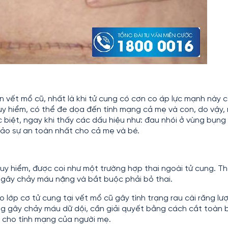
ên vết mổ cũ, nhất là khi tử cung có cơn co áp lực mạnh này 
guy hiểm, có thể đe dọa đến tính mạng cả mẹ và con, do vậy,
 biệt, ngay khi thấy các dấu hiệu như: đau nhói ở vùng bụng
bảo sự an toàn nhất cho cả mẹ và bé.
uy hiểm, được coi như một trường hợp thai ngoài tử cung. Th
ũ gây chảy máu nặng và bắt buộc phải bỏ thai.
 lớp cơ tử cung tại vết mổ cũ gây tình trạng rau cài răng lượ
ng gây chảy máu dữ dội, cần giải quyết bằng cách cắt toàn 
 cho tính mạng của người mẹ.