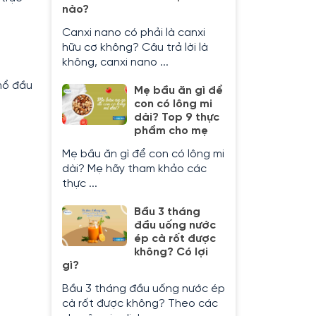
nào?
Canxi nano có phải là canxi
hữu cơ không? Câu trả lời là
không, canxi nano ...
mổ đầu
Mẹ bầu ăn gì để
con có lông mi
dài? Top 9 thực
phẩm cho mẹ
Mẹ bầu ăn gì để con có lông mi
dài? Mẹ hãy tham khảo các
thực ...
Bầu 3 tháng
đầu uống nước
ép cà rốt được
không? Có lợi
gì?
Bầu 3 tháng đầu uống nước ép
cà rốt được không? Theo các