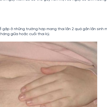
hể gặp ở những trường hợp mang thai lần 2 quá gần lần sinh 
tháng giữa hoặc cuối thai kỳ.