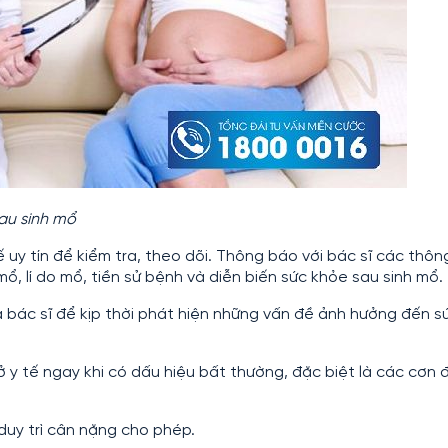
au sinh mổ
ế uy tín để kiểm tra, theo dõi. Thông báo với bác sĩ các thông
 mổ, lí do mổ, tiền sử bệnh và diễn biến sức khỏe sau sinh mổ.
ủa bác sĩ để kịp thời phát hiện những vấn đề ảnh hưởng đến s
 y tế ngay khi có dấu hiệu bất thường, đặc biệt là các cơn 
duy trì cân nặng cho phép.