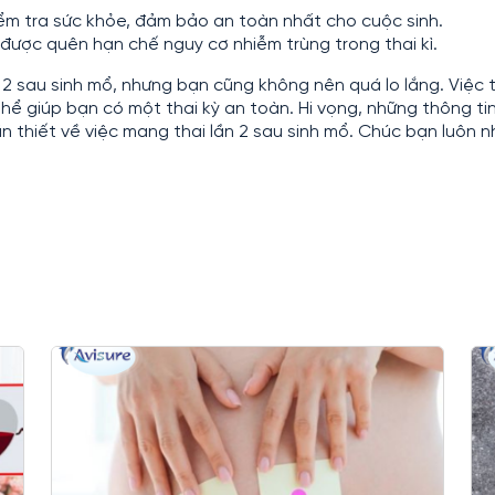
iểm tra sức khỏe, đảm bảo an toàn nhất cho cuộc sinh.
được quên hạn chế nguy cơ nhiễm trùng trong thai kì.
 2 sau sinh mổ, nhưng bạn cũng không nên quá lo lắng. Việc 
hể giúp bạn có một thai kỳ an toàn. Hi vọng, những thông tin
 thiết về việc mang thai lần 2 sau sinh mổ. Chúc bạn luôn n