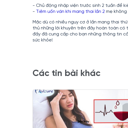
- Chủ động nhập viện trước sinh 2 tuần để k
-
Tiêm uốn ván khi mang thai lần 2
mẹ không 
Mặc dù có nhiều nguy cơ ở lần mang thai thứ
thủ những lời khuyên trên đây hoàn toàn có t
đấy đã cung cấp cho bạn những thông tin cần
sức khỏe!
Các tin bài khác