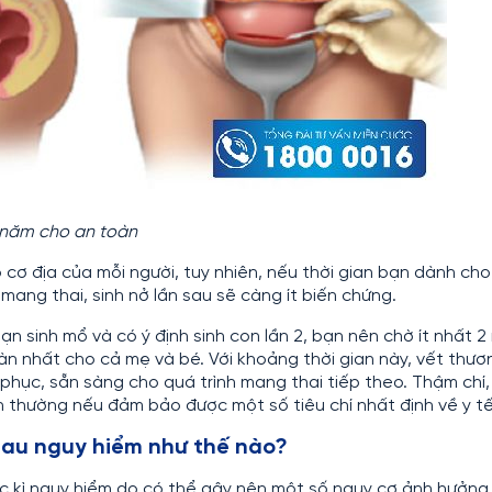
3 năm cho an toàn
 cơ địa của mỗi người, tuy nhiên, nếu thời gian bạn dành cho 
 mang thai, sinh nở lần sau sẽ càng ít biến chứng.
ạn sinh mổ và có ý định sinh con lần 2, bạn nên chờ ít nhất 
àn nhất cho cả mẹ và bé. Với khoảng thời gian này, vết thươ
hục, sẵn sàng cho quá trình mang thai tiếp theo. Thậm chí, 
h thường nếu đảm bảo được một số tiêu chí nhất định về y tế
hau nguy hiểm như thế nào?
ực kì nguy hiểm do có thể gây nên một số nguy cơ ảnh hưởng