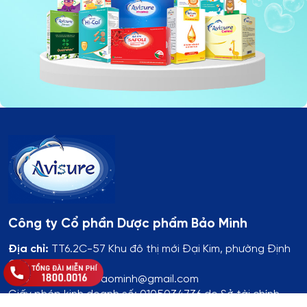
Công ty Cổ phần Dược phẩm Bảo Minh
Địa chỉ:
TT6.2C-57 Khu đô thị mới Đại Kim, phường Định
Công, TP Hà Nội
Email: duocphambaominh@gmail.com
Giấy phép kinh doanh số: 0105034736 do Sở tài chính