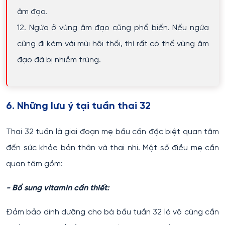
âm đạo.
12. Ngứa ở vùng âm đạo cũng phổ biến. Nếu ngứa
cũng đi kèm với mùi hôi thối, thì rất có thể vùng âm
đạo đã bị nhiễm trùng.
6. Những lưu ý tại tuần thai 32
Thai 32 tuần là giai đoạn mẹ bầu cần đặc biệt quan tâm
đến sức khỏe bản thân và thai nhi. Một số điều mẹ cần
quan tâm gồm:
- Bổ sung vitamin cần thiết:
Đảm bảo dinh dưỡng cho bà bầu tuần 32 là vô cùng cần