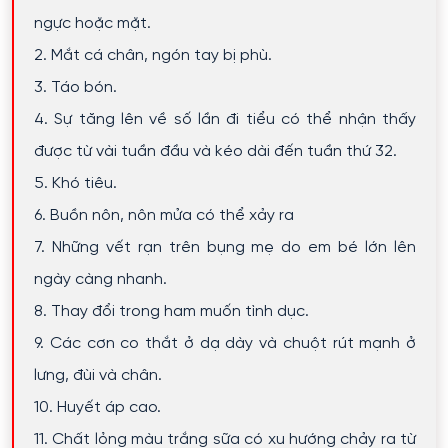
ngực hoặc mặt.
2. Mắt cá chân, ngón tay bị phù.
3. Táo bón.
4. Sự tăng lên về số lần đi tiểu có thể nhận thấy
được từ vài tuần đầu và kéo dài đến tuần thứ 32.
5. Khó tiêu.
6. Buồn nôn, nôn mửa có thể xảy ra
7. Những vết rạn trên bụng mẹ do em bé lớn lên
ngày càng nhanh.
8. Thay đổi trong ham muốn tình dục.
9. Các cơn co thắt ở dạ dày và chuột rút mạnh ở
lưng, đùi và chân.
10. Huyết áp cao.
11. Chất lỏng màu trắng sữa có xu hướng chảy ra từ