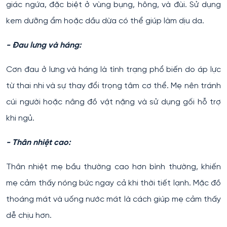
giác ngứa, đặc biệt ở vùng bụng, hông, và đùi. Sử dụng
kem dưỡng ẩm hoặc dầu dừa có thể giúp làm dịu da.
- Đau lưng và háng:
Cơn đau ở lưng và háng là tình trạng phổ biến do áp lực
từ thai nhi và sự thay đổi trọng tâm cơ thể. Mẹ nên tránh
cúi người hoặc nâng đồ vật nặng và sử dụng gối hỗ trợ
khi ngủ.
- Thân nhiệt cao:
Thân nhiệt mẹ bầu thường cao hơn bình thường, khiến
mẹ cảm thấy nóng bức ngay cả khi thời tiết lạnh. Mặc đồ
thoáng mát và uống nước mát là cách giúp mẹ cảm thấy
dễ chịu hơn.