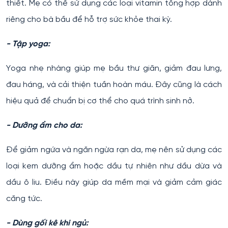
thiết. Mẹ có thể sử dụng các loại vitamin tổng hợp dành
riêng cho bà bầu để hỗ trợ sức khỏe thai kỳ.
- Tập yoga:
Yoga nhẹ nhàng giúp mẹ bầu thư giãn, giảm đau lưng,
đau háng, và cải thiện tuần hoàn máu. Đây cũng là cách
hiệu quả để chuẩn bị cơ thể cho quá trình sinh nở.
- Dưỡng ẩm cho da:
Để giảm ngứa và ngăn ngừa rạn da, mẹ nên sử dụng các
loại kem dưỡng ẩm hoặc dầu tự nhiên như dầu dừa và
dầu ô liu. Điều này giúp da mềm mại và giảm cảm giác
căng tức.
- Dùng gối kê khi ngủ: