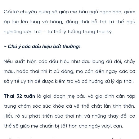
Gối kê chuyên dụng sẽ giúp mẹ bầu ngủ ngon hơn, giảm
áp lực lên lưng và hông, đồng thời hỗ trợ tư thế ngủ
nghiêng bên trái – tư thế lý tưởng trong thai kỳ.
- Chú ý các dấu hiệu bất thường:
Nếu xuất hiện các dấu hiệu như đau bụng dữ dội, chảy
máu, hoặc thai nhi ít cử động, mẹ cần đến ngay các cơ
sở y tế uy tín để được kiểm tra và có hướng xử lý kịp thời.
Thai 32 tuần
là giai đoạn mẹ bầu và gia đình cần tập
trung chăm sóc sức khỏe cả về thể chất lẫn tinh thần.
Hiểu rõ sự phát triển của thai nhi và những thay đổi cơ
thể sẽ giúp mẹ chuẩn bị tốt hơn cho ngày vượt cạn.