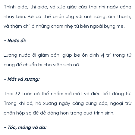
Thính giác, thị giác, và xúc giác của thai nhi ngày càng
nhạy bén. Bé có thể phản ứng với ánh sáng, âm thanh,
và thậm chí là những chạm nhẹ từ bên ngoài bụng mẹ.
- Nước ối:
Lượng nước ối giảm dần, giúp bé ổn định vị trí trong tử
cung để chuẩn bị cho việc sinh nở.
- Mắt và xương:
Thai 32 tuần có thể nhắm mở mắt và điều tiết đồng tử.
Trong khi đó, hệ xương ngày càng cứng cáp, ngoại trừ
phần hộp sọ để dễ dàng hơn trong quá trình sinh.
- Tóc, móng và da: