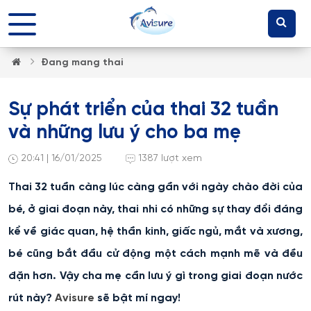
Đang mang thai
Sự phát triển của thai 32 tuần
và những lưu ý cho ba mẹ
20:41 | 16/01/2025
1387 lượt xem
Thai 32 tuần càng lúc càng gần với ngày chào đời của
bé, ở giai đoạn này, thai nhi có những sự thay đổi đáng
kể về giác quan, hệ thần kinh, giấc ngủ, mắt và xương,
bé cũng bắt đầu cử động một cách mạnh mẽ và đều
đặn hơn. Vậy cha mẹ cần lưu ý gì trong giai đoạn nước
rút này?
Avisure
sẽ bật mí ngay!