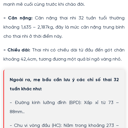
mạnh mẽ cuối cùng trước khi chào đời.
- Cân nặng:
Cân nặng thai nhi 32 tuần tuổi thường
khoảng 1,635 – 2,187kg, đây là mức cân nặng trung bình
cho thai nhi ở thời điểm này.
- Chiều dài:
Thai nhi có chiều dài từ đầu đến gót chân
khoảng 42,4cm, tương đương một quả bí ngô vàng nhỏ.
Ngoài ra, mẹ bầu cần lưu ý các chỉ số thai 32
tuần khác như:
- Đường kính lưỡng đỉnh (BPD): Xấp xỉ từ 73 –
88mm..
- Chu vi vòng đầu (HC): Nằm trong khoảng 273 –