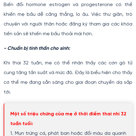
Biến đổi hormone estrogen và progesterone có thể
khiến mẹ bầu dễ căng thẳng, lo âu. Việc thư giãn, trò
chuyện với người thân hoặc đăng ký tham gia các khóa
tiền sản sẽ khiến mẹ bầu thoải mái hơn.
- Chuẩn bị tinh thần cho sinh:
Khi thai 32 tuần, mẹ có thể nhận thấy các cơn gò tử
cung tăng tần suất và mức độ. Đây là biểu hiện cho thấy
cơ thể mẹ đang sẵn sàng cho giai đoạn chuyển dạ sắp
tới.
Một số triệu chứng của mẹ ở thời điểm thai nhi 32
tuần tuổi:
1. Mụn trứng cá, phát ban hoặc đổi màu da quanh