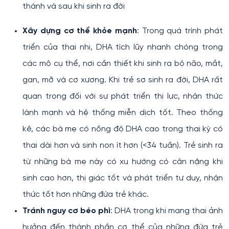
thành và sau khi sinh ra đời
Xây dựng cơ thể khỏe mạnh
: Trong quá trình phát
triển của thai nhi, DHA tích lũy nhanh chóng trong
các mô cụ thể, nơi cần thiết khi sinh ra bộ não, mắt,
gan, mỡ và cơ xương. Khi trẻ sơ sinh ra đời, DHA rất
quan trọng đối với sự phát triển thị lực, nhận thức
lành mạnh và hệ thống miễn dịch tốt. Theo thống
kê, các bà mẹ có nồng độ DHA cao trong thai kỳ có
thai dài hơn và sinh non ít hơn (<34 tuần). Trẻ sinh ra
từ những bà mẹ này có xu hướng có cân nặng khi
sinh cao hơn, thị giác tốt và phát triển tư duy, nhận
thức tốt hơn những đứa trẻ khác.
Tránh nguy cơ béo phì
: DHA trong khi mang thai ảnh
hưởng đến thành phần cơ thể của những đứa trẻ