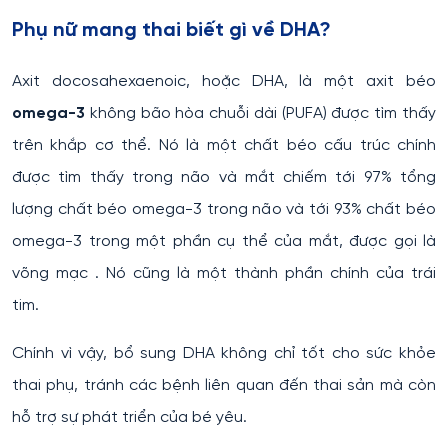
Phụ nữ mang thai biết gì về DHA?
Axit docosahexaenoic, hoặc DHA, là một axit béo
omega-3
không bão hòa chuỗi dài (PUFA) được tìm thấy
trên khắp cơ thể. Nó là một chất béo cấu trúc chính
được tìm thấy trong não và mắt chiếm tới 97% tổng
lượng chất béo omega-3 trong não và tới 93% chất béo
omega-3 trong một phần cụ thể của mắt, được gọi là
võng mạc . Nó cũng là một thành phần chính của trái
tim.
Chính vì vậy, bổ sung DHA không chỉ tốt cho sức khỏe
thai phụ, tránh các bệnh liên quan đến thai sản mà còn
hỗ trợ sự phát triển của bé yêu.