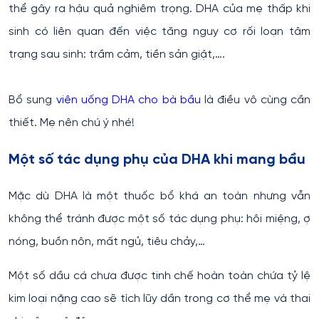
thể gây ra hậu quả nghiêm trọng. DHA của mẹ thấp khi
sinh có liên quan đến việc tăng nguy cơ rối loạn tâm
trạng sau sinh: trầm cảm, tiền sản giật,….
Bổ sung
viên uống DHA cho bà bầu
là điều vô cùng cần
thiết. Mẹ nên chú ý nhé!
Một số tác dụng phụ của DHA khi mang bầu
Mặc dù DHA là một thuốc bổ khá an toàn nhưng vẫn
không thể tránh được một số tác dụng phụ: hôi miệng, ợ
nóng, buồn nôn, mất ngủ, tiêu chảy,…
Một số dầu cá chưa được tinh chế hoàn toàn chứa tỷ lệ
kim loại nặng cao sẽ tích lũy dần trong cơ thể mẹ và thai