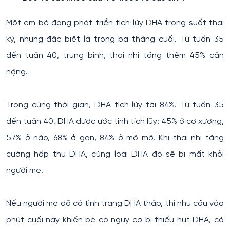
Một em bé đang phát triển tích lũy DHA trong suốt thai
kỳ, nhưng đặc biệt là trong ba tháng cuối. Từ tuần 35
đến tuần 40, trung bình, thai nhi tăng thêm 45% cân
nặng.
Trong cùng thời gian, DHA tích lũy tới 84%. Từ tuần 35
đến tuần 40, DHA được ước tính tích lũy: 45% ở cơ xương,
57% ở não, 68% ở gan, 84% ở mô mỡ. Khi thai nhi tăng
cường hấp thụ DHA, cùng loại DHA đó sẽ bị mất khỏi
người mẹ.
Nếu người mẹ đã có tình trạng DHA thấp, thì nhu cầu vào
phút cuối này khiến bé có nguy cơ bị thiếu hụt DHA, có