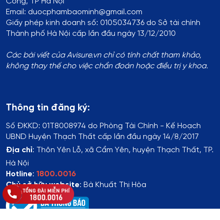
Công, TP Hà Nội
Email: duocphambaominh@gmail.com
Giấy phép kinh doanh số: 0105034736 do Sở tài chính
Thành phố Hà Nội cấp lần đầu ngày 13/12/2010
Các bài viết của Avisure.vn chỉ có tính chất tham khảo,
không thay thế cho việc chẩn đoán hoặc điều trị y khoa.
Thông tin đăng ký:
Số ĐKKD:
01T8008974 do Phòng Tài Chính - Kế Hoạch
UBND Huyện Thạch Thất cấp lần đầu ngày 14/8/2017
Địa chỉ
:
Thôn Yên Lỗ, xã Cẩm Yên, huyện Thạch Thất, TP.
Hà Nội
Hotline
:
1800.0016
Chủ sở hữu website
: Bà Khuất Thị Hòa