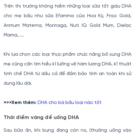
Trên thị trường không hiếm những loại sữa tốt giàu DHA
cho mẹ bầu như sữa Efamma của Hoa Kỳ, Friso Gold,
Anmum Materna, Morinaga, Nuti IQ Gold Mum, Dielac
Mama,.....
Khi lựa chọn các loại thực phẩm chức năng bổ sung DHA
mẹ cũng cần tìm hiểu kĩ lưỡng về hàm lượng DHA, kĩ thuật
tinh chế DHA từ dầu cả để đảm bảo tính an toàn khi sử
dụng lâu dài.
=>>Xem thêm:
DHA cho bà bầu loại nào tốt
Thời điểm vàng để uống DHA
Sau bữa ăn, khi bụng đang còn no, (thường uống vào