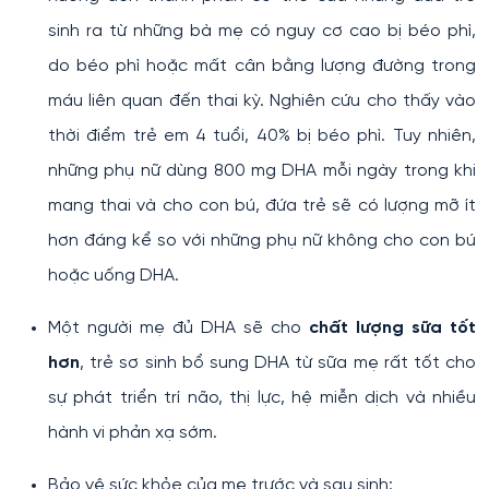
sinh ra từ những bà mẹ có nguy cơ cao bị béo phì,
do béo phì hoặc mất cân bằng lượng đường trong
máu liên quan đến thai kỳ. Nghiên cứu cho thấy vào
thời điểm trẻ em 4 tuổi, 40% bị béo phì. Tuy nhiên,
những phụ nữ dùng 800 mg DHA mỗi ngày trong khi
mang thai và cho con bú, đứa trẻ sẽ có lượng mỡ ít
hơn đáng kể so với những phụ nữ không cho con bú
hoặc uống DHA.
Một người mẹ đủ DHA sẽ cho
chất lượng sữa tốt
hơn
, trẻ sơ sinh bổ sung DHA từ sữa mẹ rất tốt cho
sự phát triển trí não, thị lực, hệ miễn dịch và nhiều
hành vi phản xạ sớm.
Bảo vệ sức khỏe của mẹ trước và sau sinh: