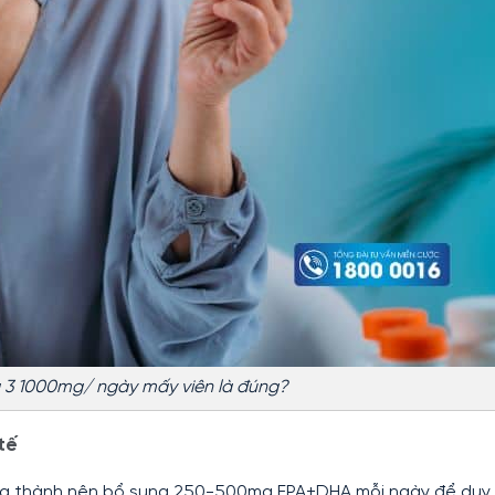
3 1000mg/ ngày mấy viên là đúng?
tế
ởng thành nên bổ sung 250-500mg EPA+DHA mỗi ngày để duy t