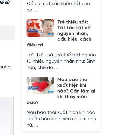
để sử
Để có một sức khỏe tốt cho
cả ...
Trẻ thiếu sắt:
Tất tần tật về
nguyên nhân,
dấu hiệu, cách
điều trị
Trẻ thiếu sắt có thể bắt nguồn
từ nhiều nguyên nhân như: Sinh
 sung
non, chế độ ...
Máu báo thai
xuất hiện khi
nào? Cần làm gì
khi thấy máu
báo?
Máu báo thai xuất hiện khi nào
là câu hỏi của nhiều chị em phụ
nữ. ...