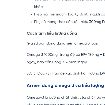
khỏe.
Hiệp hội Tim mạch Hoa Kỳ (AHA): người
Phụ nữ mang thai: cần tối thiểu 300mg DH
Cách tính liều lượng uống
Giả sử bạn đang dùng viên omega 3 loại:
Omega 3 1000mg (trong đó có EPA 180mg +
ngày, bạn cần uống 3-4 viên/ngày.
Lưu ý: Đọc kỹ nhãn để xác định hàm lượng EP
Ai nên dùng omega 3 và liều lượng
Omega-3 là dưỡng chất thiết yếu phù hợp vớ