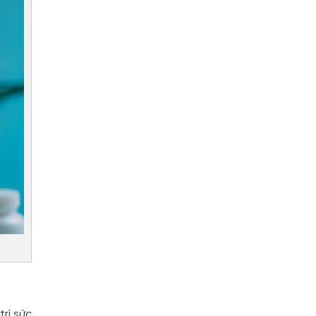
rì sức