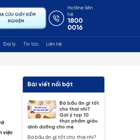
Hotline liên
hệ
RA CỨU GIẤY KIỂM
1800
NGHIỆM
0016
Đại lý
Tin tức
Liên hệ
Bài viết nổi bật
Bà bầu ăn gì tốt
cho thai nhi?
Gợi ý top 10
thực phẩm giàu
và
dinh dưỡng cho mẹ
n việc
Bà bầu ăn gì tốt cho thai nhi?