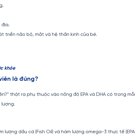
g.
 địa.
át triển não bộ, mắt và hệ thần kinh của bé.
ức khỏe
iên là đúng?
?" thật ra phụ thuộc vào nồng độ EPA và DHA có trong mỗi
 lượng.
àm lượng dầu cá (Fish Oil) và hàm lượng omega-3 thực tế (EP