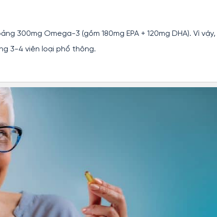
hoảng 300mg Omega-3 (gồm 180mg EPA + 120mg DHA). Vì vậy,
 3-4 viên loại phổ thông.