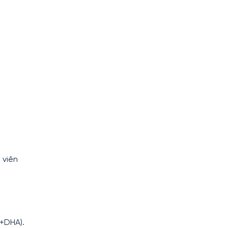
 viên
A+DHA).