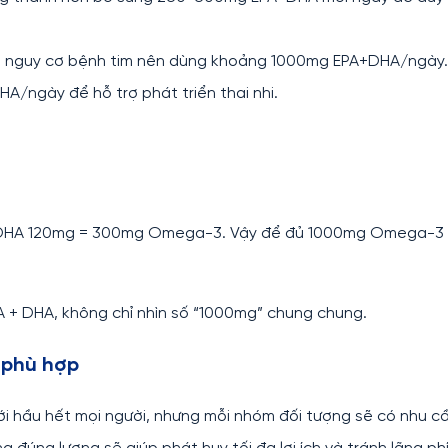
 có nguy cơ bệnh tim nên dùng khoảng 1000mg EPA+DHA/ngày.
A/ngày để hỗ trợ phát triển thai nhi.
 DHA 120mg = 300mg Omega-3. Vậy để đủ 1000mg Omega-3
A + DHA, không chỉ nhìn số “1000mg” chung chung.
 phù hợp
i hầu hết mọi người, nhưng mỗi nhóm đối tượng sẽ có nhu c