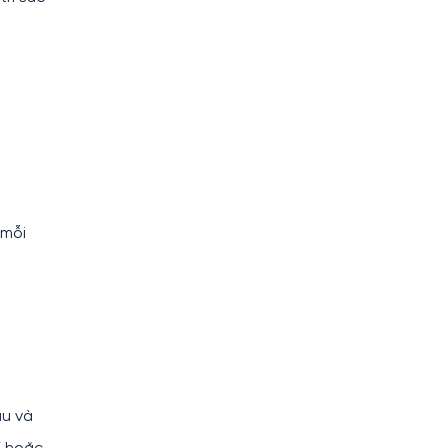
 mỗi
ầu và