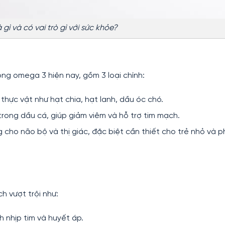
gì và có vai trò gì với sức khỏe?
g omega 3 hiện nay, gồm 3 loại chính:
g thực vật như hạt chia, hạt lanh, dầu óc chó.
trong dầu cá, giúp giảm viêm và hỗ trợ tim mạch.
cho não bộ và thị giác, đặc biệt cần thiết cho trẻ nhỏ và p
h vượt trội như:
nh nhịp tim và huyết áp.