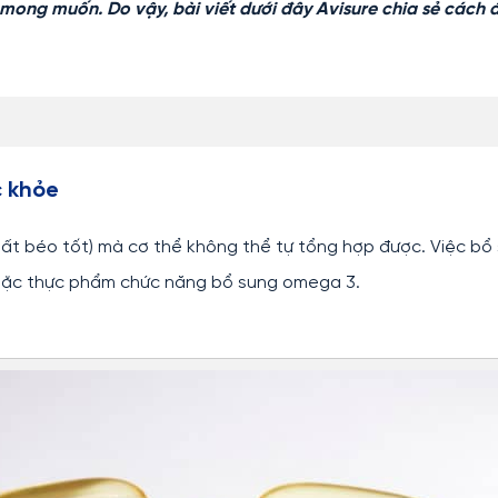
 mong muốn. Do vậy, bài viết dưới đây Avisure chia sẻ cách 
c khỏe
t béo tốt) mà cơ thể không thể tự tổng hợp được. Việc bổ
oặc thực phẩm chức năng bổ sung omega 3.