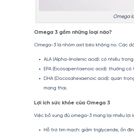
Omega là 
Omega 3 gồm những loại nào?
Omega-3 là nhóm axit béo không no. Các dòn
ALA (Alpha-linolenic acid): có nhiều tron
EPA (Eicosapentaenoic acid): thường có 
DHA (Docosahexaenoic acid): quan trọng 
mang thai.
Lợi ích sức khỏe của Omega 3
Việc bổ sung đủ omega-3 mang lại nhiều lợi íc
Hỗ trợ tim mạch: giảm triglyceride, ổn đị