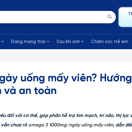
T
i
Đang mang thai
Sau khi sinh
Chăm sóc trẻ em
ày uống mấy viên? Hướng
 và an toàn
 đối với cơ thể, góp phần hỗ trợ tim mạch, trí não, thị lực 
i vẫn chưa rõ
omega 3 1000mg/ngày uống mấy viên
, dẫn đế