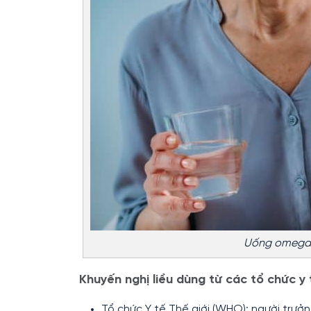
Uống omega 
Khuyến nghị liều dùng từ các tổ chức y 
Tổ chức Y tế Thế giới (WHO): người trư