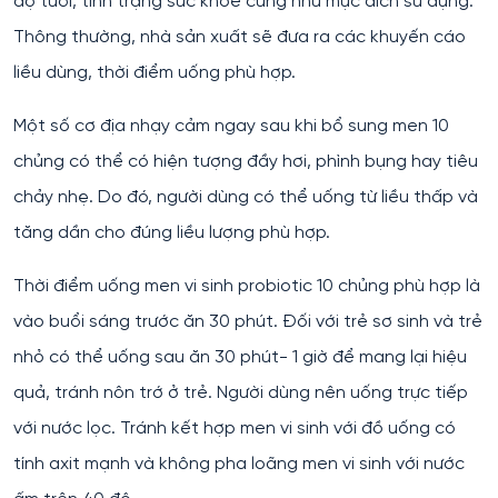
độ tuổi, tình trạng sức khỏe cũng như mục đích sử dụng.
Thông thường, nhà sản xuất sẽ đưa ra các khuyến cáo
liều dùng, thời điểm uống phù hợp.
Một số cơ địa nhạy cảm ngay sau khi bổ sung men 10
chủng có thể có hiện tượng đầy hơi, phình bụng hay tiêu
chảy nhẹ. Do đó, người dùng có thể uống từ liều thấp và
tăng dần cho đúng liều lượng phù hợp.
Thời điểm uống men vi sinh probiotic 10 chủng phù hợp là
vào buổi sáng trước ăn 30 phút. Đối với trẻ sơ sinh và trẻ
nhỏ có thể uống sau ăn 30 phút- 1 giờ để mang lại hiệu
quả, tránh nôn trớ ở trẻ. Người dùng nên uống trực tiếp
với nước lọc. Tránh kết hợp men vi sinh với đồ uống có
tính axit mạnh và không pha loãng men vi sinh với nước