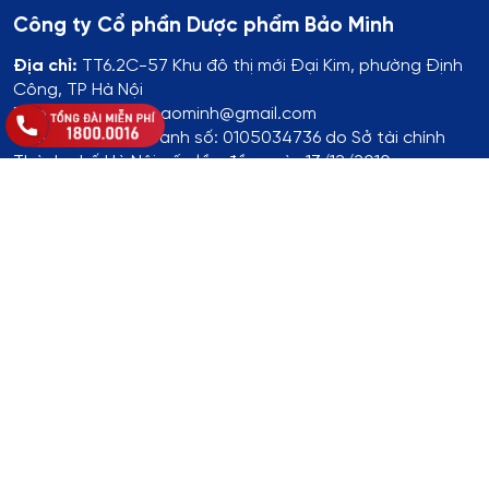
Công ty Cổ phần Dược phẩm Bảo Minh
Địa chỉ:
TT6.2C-57 Khu đô thị mới Đại Kim, phường Định
Công, TP Hà Nội
Email: duocphambaominh@gmail.com
Giấy phép kinh doanh số: 0105034736 do Sở tài chính
Thành phố Hà Nội cấp lần đầu ngày 13/12/2010
Các bài viết của Avisure.vn chỉ có tính chất tham khảo,
không thay thế cho việc chẩn đoán hoặc điều trị y khoa.
Thông tin đăng ký:
Số ĐKKD:
01T8008974 do Phòng Tài Chính - Kế Hoạch
UBND Huyện Thạch Thất cấp lần đầu ngày 14/8/2017
Địa chỉ
:
Thôn Yên Lỗ, xã Cẩm Yên, huyện Thạch Thất, TP.
Hà Nội
Hotline
:
1800.0016