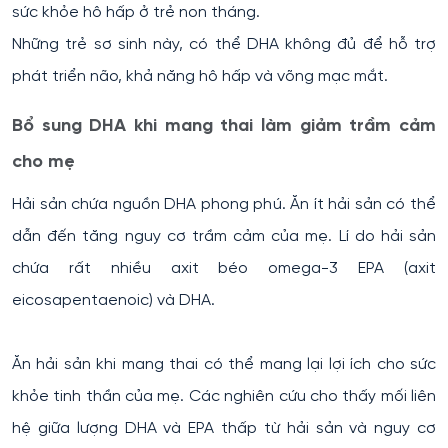
sức khỏe hô hấp ở trẻ non tháng.
Những trẻ sơ sinh này, có thể DHA không đủ để hỗ trợ
phát triển não, khả năng hô hấp và võng mạc mắt.
Bổ sung DHA khi mang thai làm giảm trầm cảm
cho mẹ
Hải sản chứa nguồn DHA phong phú. Ăn ít hải sản có thể
dẫn đến tăng nguy cơ trầm cảm của mẹ. Lí do hải sản
chứa rất nhiều axit béo omega-3 EPA (axit
eicosapentaenoic) và DHA.
Ăn hải sản khi mang thai có thể mang lại lợi ích cho sức
khỏe tinh thần của mẹ. Các nghiên cứu cho thấy mối liên
hệ giữa lượng DHA và EPA thấp từ hải sản và nguy cơ