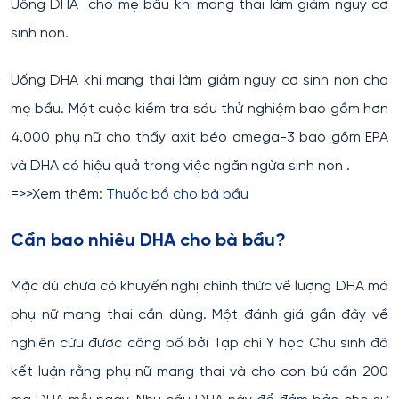
Uống DHA cho mẹ bầu khi mang thai làm giảm nguy cơ
sinh non.
Uống DHA khi mang thai làm giảm nguy cơ sinh non cho
mẹ bầu. Một cuộc kiểm tra sáu thử nghiệm bao gồm hơn
4.000 phụ nữ cho thấy axit béo omega-3 bao gồm EPA
và DHA có hiệu quả trong việc ngăn ngừa sinh non .
=>>Xem thêm:
Thuốc bổ cho bà bầu
Cần bao nhiêu DHA cho bà bầu?
Mặc dù chưa có khuyến nghị chính thức về lượng DHA mà
phụ nữ mang thai cần dùng. Một đánh giá gần đây về
nghiên cứu được công bố bởi Tạp chí Y học Chu sinh đã
kết luận rằng phụ nữ mang thai và cho con bú cần 200