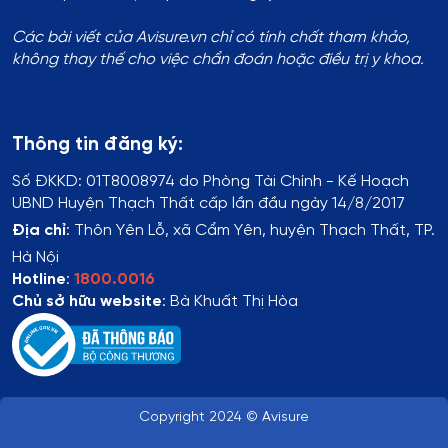
Các bài viết của Avisure.vn chỉ có tính chất tham khảo,
không thay thế cho việc chẩn đoán hoặc điều trị y khoa.
Thông tin đăng ký:
Số ĐKKD:
01T8008974 do Phòng Tài Chính - Kế Hoạch
UBND Huyện Thạch Thất cấp lần đầu ngày 14/8/2017
Địa chỉ
:
Thôn Yên Lỗ, xã Cẩm Yên, huyện Thạch Thất, TP.
Hà Nội
Hotline
:
1800.0016
Chủ sở hữu website
: Bà Khuất Thị Hòa
Copyright 2024 © Avisure