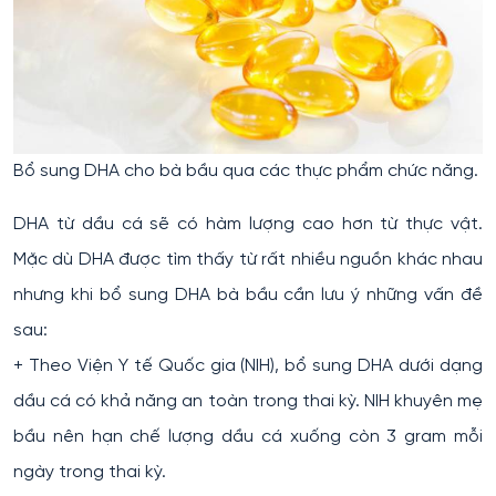
Bổ sung DHA cho bà bầu qua các thực phẩm chức năng.
DHA từ dầu cá sẽ có hàm lượng cao hơn từ thực vật.
Mặc dù DHA được tìm thấy từ rất nhiều nguồn khác nhau
nhưng khi bổ sung DHA bà bầu cần lưu ý những vấn đề
sau:
+ Theo Viện Y tế Quốc gia (NIH), bổ sung DHA dưới dạng
dầu cá có khả năng an toàn trong thai kỳ. NIH khuyên mẹ
bầu nên hạn chế lượng dầu cá xuống còn 3 gram mỗi
ngày trong thai kỳ.