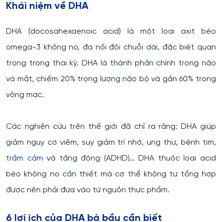
Khái niệm về DHA
DHA (docosahexaenoic acid) là một loại axit béo
omega-3 không no, đa nối đôi chuỗi dài, đặc biệt quan
trọng trong thai kỳ. DHA là thành phần chính trong não
và mắt, chiếm 20% trọng lượng não bộ và gần 60% trong
võng mạc.
Các nghiên cứu trên thế giới đã chỉ ra rằng: DHA giúp
giảm nguy cơ viêm, suy giảm trí nhớ, ung thư, bệnh tim,
trầm cảm
và tăng động (ADHD)… DHA thuộc loại acid
béo không no cần thiết mà cơ thể không tự tổng hợp
được nên phải đưa vào từ nguồn thực phẩm.
6 lợi ích của DHA bà bầu cần biết