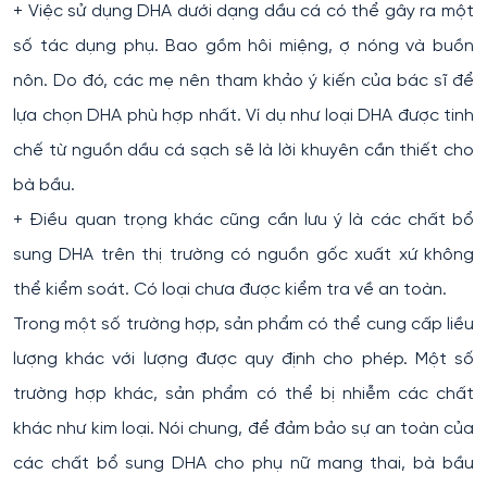
+ Việc sử dụng DHA dưới dạng dầu cá có thể gây ra một
số tác dụng phụ. Bao gồm hôi miệng, ợ nóng và buồn
nôn. Do đó, các mẹ nên tham khảo ý kiến của bác sĩ để
lựa chọn DHA phù hợp nhất. Ví dụ như loại DHA được tinh
chế từ nguồn dầu cá sạch sẽ là lời khuyên cần thiết cho
bà bầu.
+ Điều quan trọng khác cũng cần lưu ý là các chất bổ
sung DHA trên thị trường có nguồn gốc xuất xứ không
thể kiểm soát. Có loại chưa được kiểm tra về an toàn.
Trong một số trường hợp, sản phẩm có thể cung cấp liều
lượng khác với lượng được quy định cho phép. Một số
trường hợp khác, sản phẩm có thể bị nhiễm các chất
khác như kim loại. Nói chung, để đảm bảo sự an toàn của
các chất bổ sung DHA cho phụ nữ mang thai, bà bầu