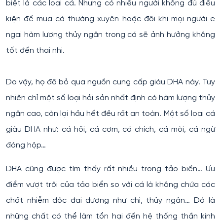
biệt là các loại cá. Nhưng có nhiều người không đủ điều
kiện để mua cá thường xuyên hoặc đôi khi mọi người e
ngại hàm lượng thủy ngân trong cá sẽ ảnh hưởng không
tốt đến thai nhi.
Do vậy, họ đã bỏ qua nguồn cung cấp giàu DHA này. Tuy
nhiên chỉ một số loại hải sản nhất định có hàm lượng thủy
ngân cao, còn lại hầu hết đều rất an toàn. Một số loại cá
giàu DHA như: cá hồi, cá cơm, cá chích, cá mòi, cá ngừ
đóng hộp…
DHA cũng được tìm thấy rất nhiều trong tảo biển… Ưu
điểm vượt trội của tảo biển so với cá là không chứa các
chất nhiễm độc đại dương như chì, thủy ngân… Đó là
những chất có thể làm tổn hại đến hệ thống thần kinh