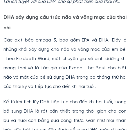
Lợi ích tuyệt vời của DHA cho sự phát triển của thai nhi.
DHA xây dựng cấu trúc não và võng mạc của thai
nhi
Các axit béo omega-3, bao gồm EPA và DHA. Đây là
những khối xây dựng cho não và võng mạc của em bé.
Theo Elizabeth Ward, một chuyên gia về dinh dưỡng khi
mang thai và là tác giả của Expect the Best cho biết
não và mắt của bé sử dụng DHA trong ba tháng thứ hai
của thai kỳ và tiếp tục cho đến khi hai tuổi.
Kể từ khi tích lũy DHA tiếp tục cho đến khi hai tuổi, lượng
bổ sung DHA là rất cần thiết trong thời gian cho con
bú và nuôi con bằng sữa công thức. Gần như mọi nhãn
hiệu sữa bột trẻ em đều được bổ sung DHA, mặc dù mức