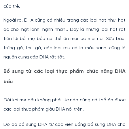
của trẻ.
Ngoài ra, DHA cũng có nhiều trong các loại hạt như: hạt
óc chó, hạt lanh, hạnh nhân… Đây là những loại hạt rất
tiện lợi bởi mẹ bầu có thể ăn mọi lúc mọi nơi. Sữa bầu,
trứng gà, thịt gà, các loại rau có lá màu xanh…cũng là
nguồn cung cấp DHA rất tốt.
Bổ sung từ các loại thực phẩm chức năng DHA
bầu
Đôi khi mẹ bầu không phải lúc nào cũng có thể ăn được
các loại thực phẩm giàu DHA nói trên.
Do đó bổ sung DHA từ các viên uống bổ sung DHA cho