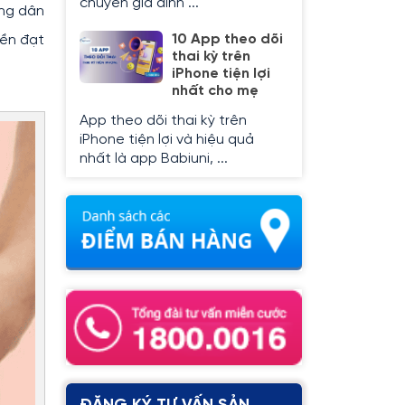
chuyên gia dinh ...
ong dân
10 App theo dõi
yền đạt
thai kỳ trên
iPhone tiện lợi
nhất cho mẹ
App theo dõi thai kỳ trên
iPhone tiện lợi và hiệu quả
nhất là app Babiuni, ...