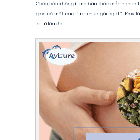
Chắn hẳn không ít mẹ bầu thắc mắc nghén thè
gian có một câu ‘’trai chua gái ngọt’’. Đây l
lại từ lâu đời.