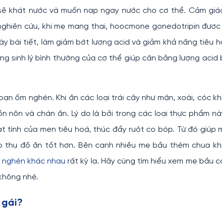
n sẽ khát nước và muốn nạp ngay nước cho cơ thể. Cảm gi
ghiên cứu, khi mẹ mang thai, hoocmone gonedotripin được 
 bài tiết, làm giảm bớt lượng acid và giảm khả năng tiêu 
ng sinh lý bình thường của cơ thể giúp cân bằng lượng acid 
oạn ốm nghén. Khi ăn các loại trái cây như mận, xoài, cóc k
ồn nôn và chán ăn. Lý do là bởi trong các loại thực phẩm n
ạt tính của men tiêu hoá, thúc đẩy ruột co bóp. Từ đó giúp 
p thụ đồ ăn tốt hơn. Bên cạnh nhiều mẹ bầu thèm chua kh
 nghén khác nhau
rất kỳ lạ. Hãy cùng tìm hiểu xem mẹ bầu 
không nhé.
 gái?