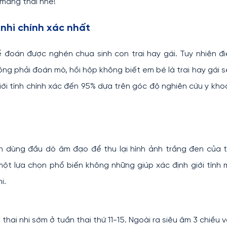
 mang thai nhé!
 nhi chính xác nhất
 đoán được nghén chua sinh con trai hay gái. Tuy nhiên đ
g phải đoán mò, hồi hộp không biết em bé là trai hay gái 
i tính chính xác đến 95% dựa trên góc độ nghiên cứu y kho
 dùng đầu dò âm đạo để thu lại hình ảnh trắng đen của t
một lựa chọn phổ biến không những giúp xác định giới tính
i.
thai nhi sớm ở tuần thai thứ 11-15. Ngoài ra siêu âm 3 chiều v