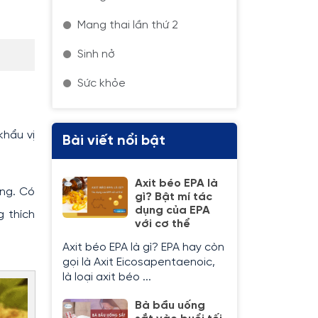
Mang thai lần thứ 2
Sinh nở
Sức khỏe
khẩu vị
Bài viết nổi bật
Axit béo EPA là
ờng. Có
gì? Bật mí tác
dụng của EPA
g thích
với cơ thể
Axit béo EPA là gì? EPA hay còn
gọi là Axit Eicosapentaenoic,
là loại axit béo ...
Bà bầu uống