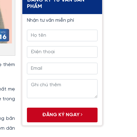
ĐĂNG KÝ TƯ VẤN SẢN
PHẨM
Nhận tư vấn miễn phí
mẹ thèm
chất mẹ
e trong
ĐĂNG KÝ NGAY
ng băn
ệm dân