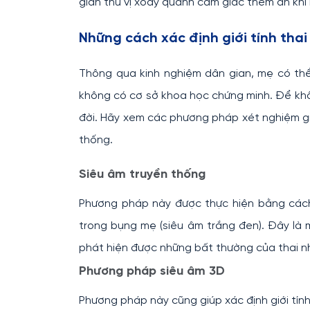
gian thú vị xoay quanh cảm giác thèm ăn khi
Những cách xác định giới tính thai
Thông qua kinh nghiệm dân gian, mẹ có thể
không có cơ sở khoa học chứng minh. Để khôn
đời. Hãy xem các phương pháp xét nghiệm giớ
thống.
Siêu âm truyền thống
Phương pháp này được thực hiện bằng cách
trong bụng mẹ (siêu âm trắng đen). Đây là 
phát hiện được những bất thường của thai nh
Phương pháp siêu âm 3D
​Phương pháp này cũng giúp xác định giới tính 