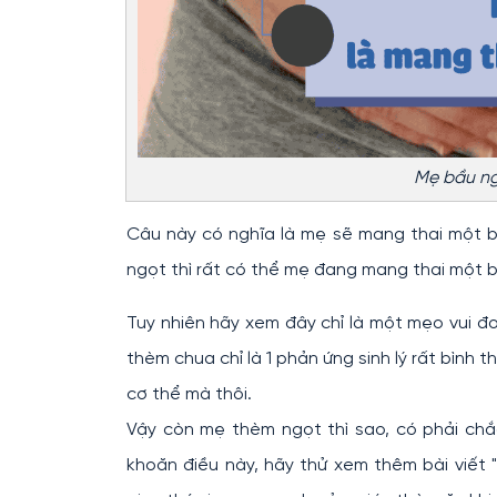
Mẹ bầu ng
Câu này có nghĩa là mẹ sẽ mang thai một b
ngọt thì rất có thể mẹ đang mang thai một b
Tuy nhiên hãy xem đây chỉ là một mẹo vui đo
thèm chua chỉ là 1 phản ứng sinh lý rất bình
cơ thể mà thôi.
Vậy còn mẹ thèm ngọt thì sao, có phải ch
khoăn điều này, hãy thử xem thêm bài viết "