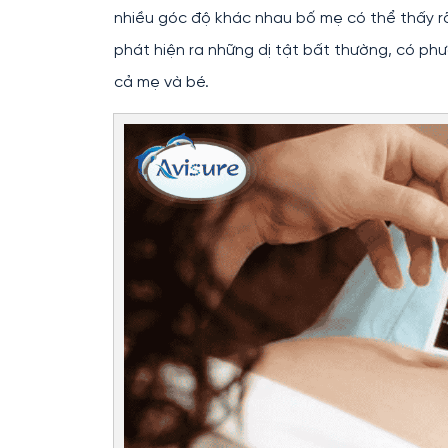
nhiều góc độ khác nhau bố mẹ có thể thấy r
phát hiện ra những dị tật bất thường, có phư
cả mẹ và bé.