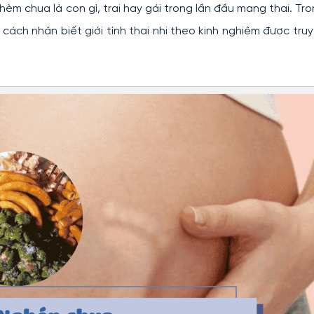
m chua là con gì, trai hay gái trong lần đầu mang thai. Tr
à cách nhận biết giới tính thai nhi theo kinh nghiệm được tru