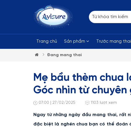
Trang chủ
Sản phẩm
Trước mang tha
Đang mang thai
Mẹ bầu thèm chua là
Góc nhìn từ chuyên 
07:00 | 27/02/2025
1103 lượt xem
Ngay từ những ngày đầu mang thai, rất 
đặc biệt là nghén chua bạn có thể đoán đ