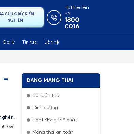
Hotline liên
hệ
RA CỨU GIẤY KIỂM
1800
NGHIỆM
0016
Đại lý
Tin tức
Liên hệ
 -
ĐANG MANG THAI
40 tuần thai
Dinh dưỡng
nghén,
Hoạt động thể chất
là trai
Mang thai an toàn