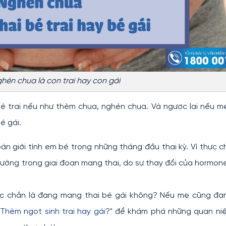
hén chua là con trai hay con gái
é trai nếu như thèm chua, nghén chua. Và ngược lại nếu 
é gái.
án giới tính em bé trong những tháng đầu thai kỳ. Vì thực 
 thường trong giai đoạn mang thai, do sự thay đổi của hormon
ắc chắn là đang mang thai bé gái không? Nếu mẹ cũng đa
Thèm ngọt sinh trai hay gái
?" để khám phá những quan ni