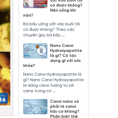
sắt vào buổi tối
có được không?
Nên uống khi
nào?
Bà bầu uống sắt vào buổi tối
có được không? Theo các
chuyên gia, bà bầu ...
Nano Canxi
Hydroxyapatite
là gì? Có tác
dụng gì với sức
khỏe?
Nano Canxi Hydroxyapatite là
gì? Nano Canxi Hydroxyapatite
là dạng canxi tương tự với
canxi trong cơ ...
Canxi nano có
phải là canxi
hữu cơ không?
Phân biệt thế