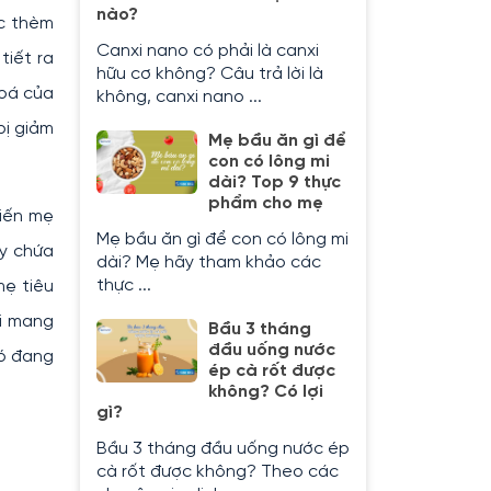
nào?
ác thèm
Canxi nano có phải là canxi
tiết ra
hữu cơ không? Câu trả lời là
hoá của
không, canxi nano ...
bị giảm
Mẹ bầu ăn gì để
con có lông mi
dài? Top 9 thực
phẩm cho mẹ
hiến mẹ
Mẹ bầu ăn gì để con có lông mi
ày chứa
dài? Mẹ hãy tham khảo các
thực ...
mẹ tiêu
i mang
Bầu 3 tháng
đầu uống nước
có đang
ép cà rốt được
không? Có lợi
gì?
Bầu 3 tháng đầu uống nước ép
cà rốt được không? Theo các