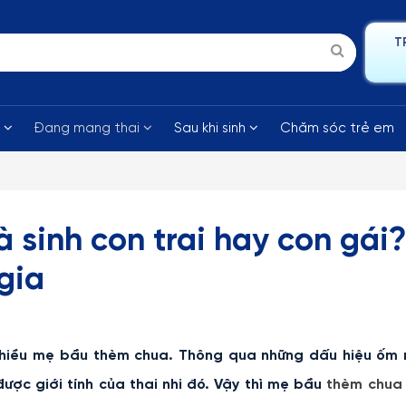
T
i
Đang mang thai
Sau khi sinh
Chăm sóc trẻ em
 sinh con trai hay con gái?
gia
nhiều mẹ bầu thèm chua. Thông qua những dấu hiệu ốm 
ược giới tính của thai nhi đó. Vậy thì mẹ bầu
thèm chua 