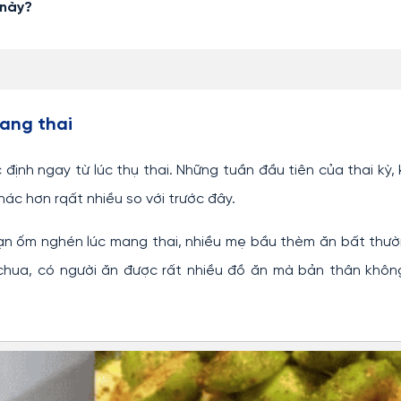
 này?
mang thai
ịnh ngay từ lúc thụ thai. Những tuần đầu tiên của thai kỳ, 
ác hơn rqất nhiều so với trước đây.
oạn ốm nghén lúc mang thai, nhiều mẹ bầu thèm ăn bất thư
 chua, có người ăn được rất nhiều đồ ăn mà bản thân khôn