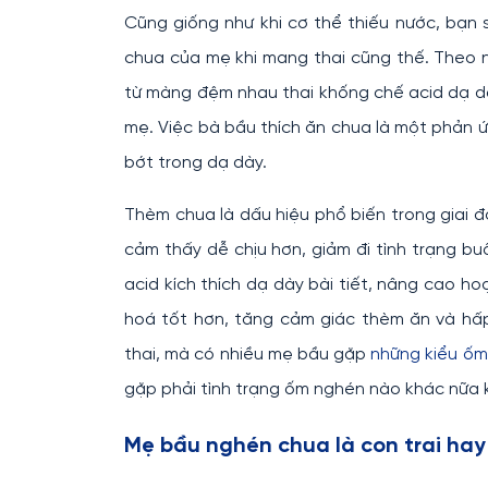
Cũng giống như khi cơ thể thiếu nước, bạ
chua của mẹ khi mang thai cũng thế. Theo n
từ màng đệm nhau thai khống chế acid dạ dày
mẹ. Việc bà bầu thích ăn chua là một phản ứ
bớt trong dạ dày.
Thèm chua là dấu hiệu phổ biến trong giai đ
cảm thấy dễ chịu hơn, giảm đi tình trạng bu
acid kích thích dạ dày bài tiết, nâng cao ho
hoá tốt hơn, tăng cảm giác thèm ăn và hấ
thai, mà có nhiều mẹ bầu gặp
những kiểu ốm
gặp phải tình trạng ốm nghén nào khác nữa 
Mẹ bầu nghén chua là con trai hay