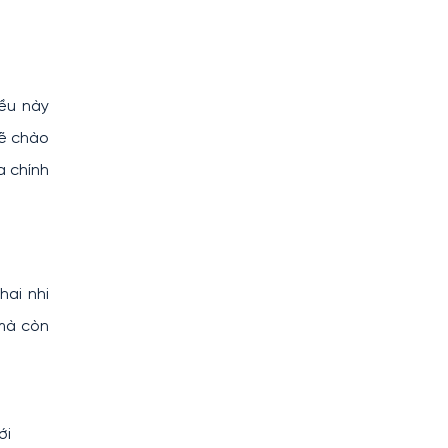
iều này
sẽ chào
a chính
hai nhi
 mà còn
ới