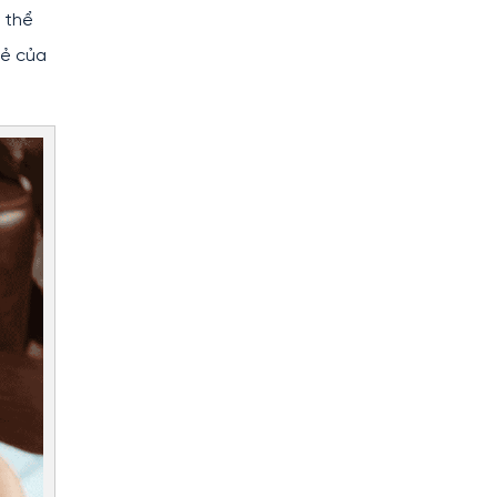
 thể
oẻ của