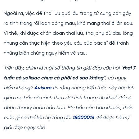
Ngoài ra, việc để thai lưu quá lâu trong tử cung còn gây
ra tình trạng rối loạn đông máu, khó mang thai ở lần sau.
Vì thế, khi được chẩn đoán thai lưu, thai phụ dù đau lòng
nhưng cần thực hiện theo yêu cầu của bác sĩ để tránh
những biến chứng nguy hiểm về sau.
Trên đây, chính là một số thông tin giải đáp câu hỏi “
thai 7
tuần có yolksac chưa có phôi có sao không
”, có nguy
hiểm không?
Avisure
tin rằng những kiến thức này hữu ích
giúp mẹ bầu có cách theo dõi tình trạng sức khoẻ để có
được thai kỳ hoàn hảo hơn. Mẹ bầu còn băn khoăn, thắc
mắc gì có thể liên hệ tổng đài
18000016
để được hỗ trợ
giải đáp ngay nhé.