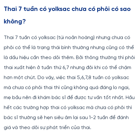
Thai 7 tuần có yolksac chưa có phôi có sao
không?
Thai 7 tuần có yolksac (túi noãn hoàng) nhưng chưa có
phôi có thể là trạng thái bình thường nhưng cũng có thể
là dấu hiệu cần theo dõi thêm. Bởi thông thường thì phôi
thai xuất hiện ở tuần thứ 6,7 nhưng đôi khi có thể chậm
hơn một chút. Do vậy, việc thai 5,6,7,8 tuần có yolksac
mà chưa có phôi thai thì cũng không quá đáng lo ngại,
mẹ bầu nên đi khám bác sĩ để được tư vấn tốt nhất. Hầu
hết các trường hợp thai có yolksac mà chưa có phôi thì
bác sĩ thường sẽ hẹn siêu âm lại sau 1-2 tuần để đánh
giá và theo dõi sự phát triển của thai.