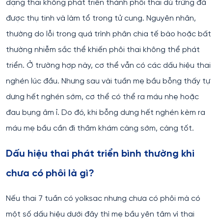
dạng thai không phát triển thành phôi thai dù trứng đã
được thụ tinh và làm tổ trong tử cung. Nguyên nhân,
thường do lỗi trong quá trình phân chia tế bào hoặc bất
thường nhiễm sắc thể khiến phôi thai không thể phát
triển. Ở trường hợp này, cơ thể vẫn có các dấu hiệu thai
nghén lúc đầu. Nhưng sau vài tuần mẹ bầu bỗng thấy tự
dưng hết nghén sớm, cơ thể có thể ra máu nhẹ hoặc
đau bụng âm ỉ. Do đó, khi bỗng dưng hết nghén kèm ra
máu mẹ bầu cần đi thăm khám càng sớm, càng tốt.
Dấu hiệu thai phát triển bình thường khi
chưa có phôi là gì?
Nếu thai 7 tuần có yolksac nhưng chưa có phôi mà có
một số dấu hiệu dưới đây thì mẹ bầu yên tâm vì thai