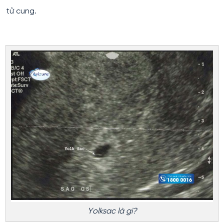
tử cung.
Yolksac là gì?