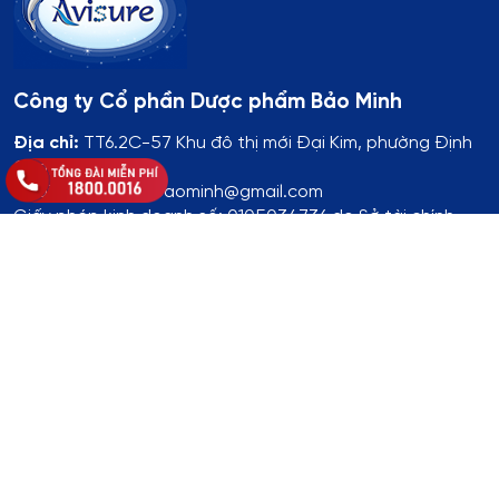
Công ty Cổ phần Dược phẩm Bảo Minh
Địa chỉ:
TT6.2C-57 Khu đô thị mới Đại Kim, phường Định
Công, TP Hà Nội
Email: duocphambaominh@gmail.com
Giấy phép kinh doanh số: 0105034736 do Sở tài chính
Thành phố Hà Nội cấp lần đầu ngày 13/12/2010
Các bài viết của Avisure.vn chỉ có tính chất tham khảo,
không thay thế cho việc chẩn đoán hoặc điều trị y khoa.
Thông tin đăng ký:
Số ĐKKD:
01T8008974 do Phòng Tài Chính - Kế Hoạch
UBND Huyện Thạch Thất cấp lần đầu ngày 14/8/2017