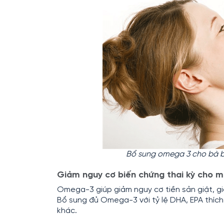
Bổ sung omega 3 cho bà bầ
Giảm nguy cơ biến chứng thai kỳ cho mẹ
Omega-3 giúp giảm nguy cơ tiền sản giật, gi
Bổ sung đủ Omega-3 với tỷ lệ DHA, EPA thích 
khác.