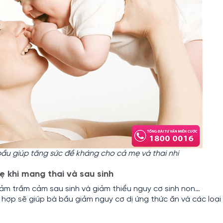
u giúp tăng sức đề kháng cho cả mẹ và thai nhi
 khi mang thai và sau sinh
ảm trầm cảm sau sinh và giảm thiểu nguy cơ sinh non…
hợp sẽ giúp bà bầu giảm nguy cơ dị ứng thức ăn và các loại 