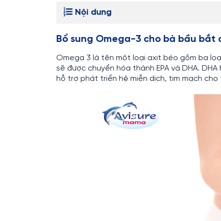
Nội dung
Bổ sung Omega-3 cho bà bầu bắt đ
Omega 3 là tên một loại axit béo gồm ba loại
sẽ được chuyển hóa thành EPA và DHA. DHA hỗ
hỗ trợ phát triển hệ miễn dịch, tim mạch cho t