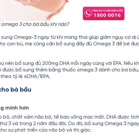
 omega 3 cho bà bầu khị nào?
 sung Omega-3 ngay từ khi mang thai giúp giảm nguy cơ dị 
cho con bú, mẹ cũng cần bổ sung đầy đủ Omega 3 để bé đư
 bú nên bổ sung đủ 200mg DHA mỗi ngày cùng với EPA. Nếu k
n được bổ sung thêm bằng thuốc omega 3 dành cho bà bầu
theo tỷ lệ 4DHA/1EPA.
cho bà bầu
ng minh hơn
o bộ, chất xám não bộ, tế bào võng mạc mắt. DHA được tích
thứ 3 và trong 2 năm đầu đời. Do đó, bổ sung Omega 3 ngay 
cho sự phát triển của não bộ và thị giác.