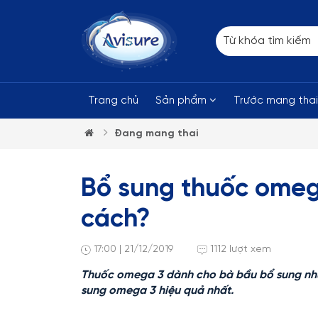
Trang chủ
Sản phẩm
Trước mang tha
Đang mang thai
Bổ sung thuốc omeg
cách?
17:00 | 21/12/2019
1112 lượt xem
Thuốc omega 3 dành cho bà bầu bổ sung như 
sung omega 3 hiệu quả nhất.