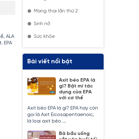
Mang thai lần thứ 2
Sinh nở
hể, ALA
Sức khỏe
t. EPA
Bài viết nổi bật
Axit béo EPA là
gì? Bật mí tác
dụng của EPA
với cơ thể
Axit béo EPA là gì? EPA hay còn
gọi là Axit Eicosapentaenoic,
là loại axit béo ...
Bà bầu uống