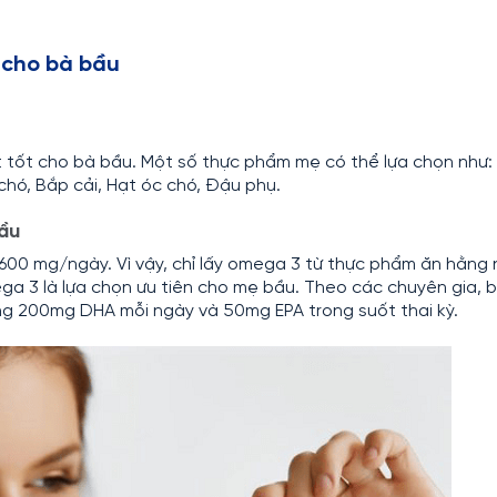
t
 cho bà bầu
 tốt cho bà bầu. Một số thực phẩm mẹ có thể lựa chọn như:
 chó, Bắp cải, Hạt óc chó, Đậu phụ.
ầu
00 mg/ngày. Vì vậy, chỉ lấy omega 3 từ thực phẩm ăn hằng
ga 3 là lựa chọn ưu tiên cho mẹ bầu. Theo các chuyên gia, 
g 200mg DHA mỗi ngày và 50mg EPA trong suốt thai kỳ.