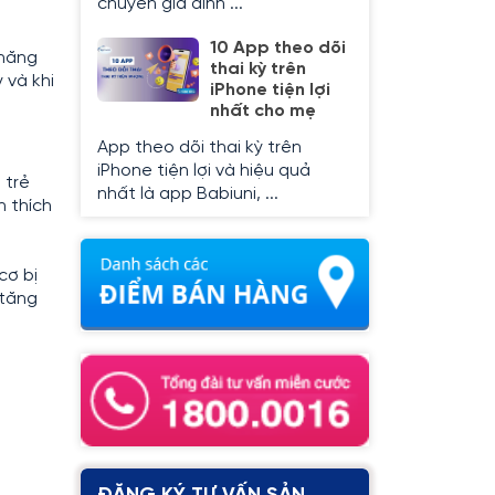
chuyên gia dinh ...
10 App theo dõi
 năng
thai kỳ trên
 và khi
iPhone tiện lợi
nhất cho mẹ
App theo dõi thai kỳ trên
iPhone tiện lợi và hiệu quả
 trẻ
nhất là app Babiuni, ...
h thích
cơ bị
 tăng