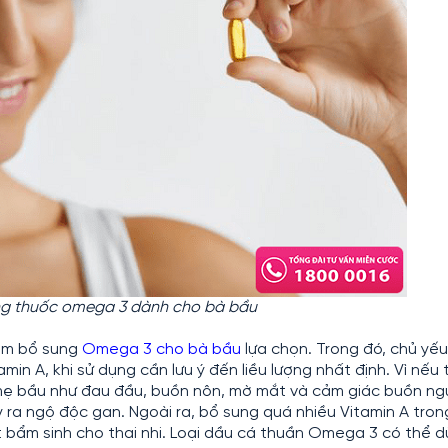
g thuốc omega 3 dành cho bà bầu
hẩm bổ sung
Omega 3 cho bà bầu
lựa chọn. Trong đó, chủ yếu 
min A, khi sử dụng cần lưu ý đến liều lượng nhất định. Vì nếu
mẹ bầu như đau đầu, buồn nôn, mờ mắt và cảm giác buồn ng
y ra ngộ độc gan. Ngoài ra, bổ sung quá nhiều Vitamin A tron
ật bẩm sinh cho thai nhi. Loại dầu cá thuần Omega 3 có thể 