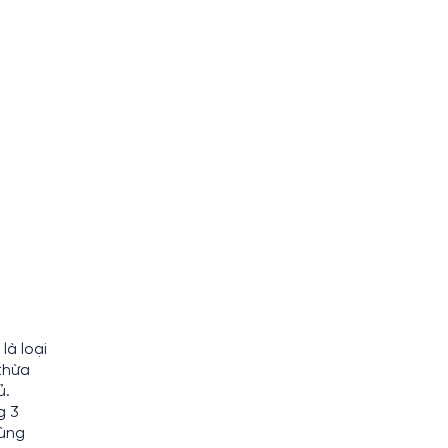
là loại
 thừa
ủ.
g 3
dùng