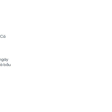
 Cá
 ngày
bà bầu