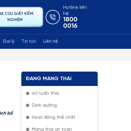
Hotline liên
hệ
RA CỨU GIẤY KIỂM
1800
NGHIỆM
0016
Đại lý
Tin tức
Liên hệ
ĐANG MANG THAI
40 tuần thai
Dinh dưỡng
ách bổ
Hoạt động thể chất
Mang thai an toàn