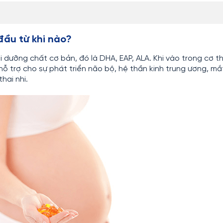
ầu từ khi nào?
 dưỡng chất cơ bản, đó là DHA, EAP, ALA. Khi vào trong cơ t
 trợ cho sự phát triển não bộ, hệ thần kinh trung ương, mắ
hai nhi.