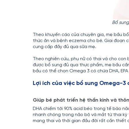
Bổ sung
Theo khuyến cáo của chuyên gia, mẹ bầu bổ
thức ăn và bệnh eczema cho bé. Giai đoạn 
cung cấp đầy đủ qua sữa mẹ.
Theo nghiên cứu, phụ nữ có thai và cho con
được bổ sung đủ qua thực phẩm, mẹ bầu cầ
bầu có thể chọn Omega 3 có chứa DHA, EPA 
Lợi ích của việc bổ sung Omega-3 
Giúp bé phát triển hệ thần kinh và thô
DHA chiếm tới 90% acid béo trong tế bào nã
nhanh chóng trong não bộ và mắt từ thai kỳ 
mang thai và thời gian đầu đời rất cần thiết 