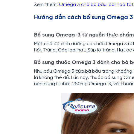
Xem thêm:
Omega 3 cho bà bầu loại nào tố
Hướng dẫn cách bổ sung Omega 3
Bổ sung Omega-3 từ nguồn thực phẩm
Một chế độ dinh dưỡng có chứa Omega 3 rất
hồi, Trứng, Các loại hạt, Súp lơ trắng, Hạt óc
Bổ sung thuốc Omega 3 dành cho bà b
Nhu cầu Omega 3 của bà bầu trong khoảng 6
là không thể đủ. Lúc này, thuốc bổ sung Ome
nên dùng ít nhất 250mg Omega-3, với khoản