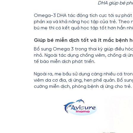
DHA giúp bé phá
Omega-3 DHA tác động tích cực tới sự phát t
phản xạ và khả năng học tập của trẻ. Theo n
bú mẹ thì có kết quả học tập tốt hơn hẳn nh
Giúp bé miễn dịch tốt và ít mắc bệnh 
Bổ sung Omega 3 trong thai kỳ giúp điều hòa 
nhỏ. Ngoài tác dụng chống viêm, chống dị ứn
tế bào miễn dịch phát triển.
Ngoài ra, mẹ bầu sử dụng càng nhiều cá trong 
viêm da cơ địa, dị ứng, hen phế quản. Bổ su
cường miễn dịch, phòng bệnh dị ứng cho trẻ.