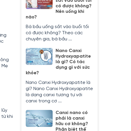
sắt vào buổi tối
có được không?
Nên uống khi
nào?
Bà bầu uống sắt vào buổi tối
có được không? Theo các
ứng
chuyên gia, bà bầu ...
ợc
Nano Canxi
Hydroxyapatite
hông
là gì? Có tác
. Mẹ
dụng gì với sức
khỏe?
Nano Canxi Hydroxyapatite là
gì? Nano Canxi Hydroxyapatite
là dạng canxi tương tự với
canxi trong cơ ...
 lũy
Canxi nano có
từ khi
phải là canxi
hữu cơ không?
Phân biệt thế