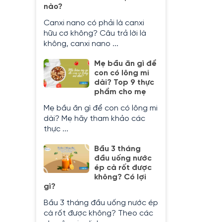
nào?
Canxi nano có phải là canxi
hữu cơ không? Câu trả lời là
không, canxi nano ...
Mẹ bầu ăn gì để
con có lông mi
dài? Top 9 thực
phẩm cho mẹ
Mẹ bầu ăn gì để con có lông mi
dài? Mẹ hãy tham khảo các
thực ...
Bầu 3 tháng
đầu uống nước
ép cà rốt được
không? Có lợi
gì?
Bầu 3 tháng đầu uống nước ép
cà rốt được không? Theo các