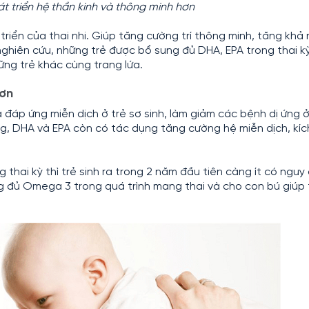
t triển hệ thần kinh và thông minh hơn
riển của thai nhi. Giúp tăng cường trí thông minh, tăng khả
ghiên cứu, những trẻ được bổ sung đủ DHA, EPA trong thai kỳ
ững trẻ khác cùng trang lứa.
hơn
đáp ứng miễn dịch ở trẻ sơ sinh, làm giảm các bệnh dị ứng ở
g, DHA và EPA còn có tác dụng tăng cường hệ miễn dịch, kíc
thai kỳ thì trẻ sinh ra trong 2 năm đầu tiên càng ít có nguy 
ng đủ Omega 3 trong quá trình mang thai và cho con bú giúp