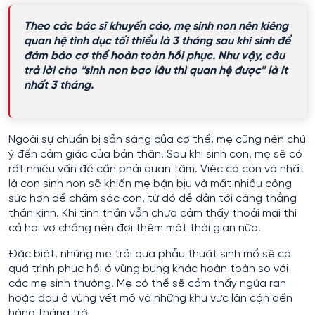
Theo các bác sĩ khuyến cáo, mẹ sinh non nên kiêng
quan hệ tình dục tối thiểu là 3 tháng sau khi sinh để
đảm bảo cơ thể hoàn toàn hồi phục. Như vậy, câu
trả lời cho “sinh non bao lâu thì quan hệ được” là ít
nhất 3 tháng.
Ngoài sự chuẩn bị sẵn sàng của cơ thể, mẹ cũng nên chú
ý đến cảm giác của bản thân. Sau khi sinh con, mẹ sẽ có
rất nhiều vấn đề cần phải quan tâm. Việc có con và nhất
là con sinh non sẽ khiến mẹ bận bịu và mất nhiều công
sức hơn để chăm sóc con, từ đó dễ dẫn tới căng thẳng
thần kinh. Khi tinh thần vẫn chưa cảm thấy thoải mái thì
cả hai vợ chồng nên đợi thêm một thời gian nữa.
Đặc biệt, những mẹ trải qua phẫu thuật sinh mổ sẽ có
quá trình phục hồi ở vùng bụng khác hoàn toàn so với
các mẹ sinh thường. Mẹ có thể sẽ cảm thấy ngứa ran
hoặc đau ở vùng vết mổ và những khu vực lân cận đến
hàng tháng trời.