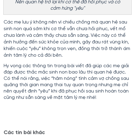
Nên quan hệ trở lại khi cơ thể đã hồi phục và có
cảm hứng "yêu"
Các mẹ lưu ý không nên vì chiều chồng mà quan hệ sau
sinh non quá sớm khi cơ thể vẫn chưa hồi phục, vết mổ
chưa lành và cảm thấy chưa sẵn sàng. Việc này có thể
ảnh hưởng đến sức khỏe của mình, gây đau rát vùng kín,
khiến cuộc “yêu” không trọn vẹn, đồng thời trở thành ám
ảnh tâm lý cho cả đôi bên.
Hy vọng các thông tin trong bài viết đã giúp các mẹ giải
đáp được thắc mắc sinh non bao lâu thì quan hệ được.
Có thể nói rằng, việc “hâm nóng” tình cảm vợ chồng sau
quãng thời gian mang thai tuy quan trọng nhưng mẹ chỉ
nên quyết định “yêu” khi đã phục hồi sau sinh hoàn toàn
cũng như sẵn sàng về mặt tâm lý mẹ nhé!
Các tin bài khác