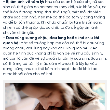
- Bị ám ảnh về tâm lý:
Nhu cầu quan hệ của phụ nữ sau
sinh có thể giảm do hormones thay đổi, sức khỏe yếu, cơ
thể luôn ở trong trạng thái thiếu ngủ, mệt mỏi do việc
chăm sóc con nhỏ, nên mẹ có thể có tâm lý căng thẳng
và dễ bị tổn thương. Khi chưa chuẩn bị tâm lý sẵn sàng,
chị em có thể bị áp lực, ức chế, từ đó dễ gây ám ảnh
chuyện chăn gối.
- Đau vùng xương chậu, đau lưng hoặc khó chịu khi
quan hệ:
Một số trường hợp mẹ còn có thể bị đau vùng
xương chậu, đau lưng hay khó chịu khi quan hệ. Việc
quan hệ tình dục không chỉ là vấn đề về nhu cầu sinh lý,
mà còn là vấn đề về sự chuẩn bị tâm lý sau sinh. Sau sinh,
có thể mẹ có tâm lý mặc cảm vì chưa thể lấy lại vóc
dáng, cũng như cơ thể kém linh hoạt, do đó khó tạo
được khoái cảm cho cả hai.