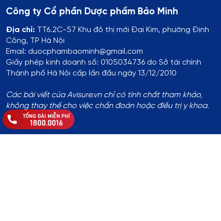
Công ty Cổ phần Dược phẩm Bảo Minh
Địa chỉ:
TT6.2C-57 Khu đô thị mới Đại Kim, phường Định
Công, TP Hà Nội
Email: duocphambaominh@gmail.com
Giấy phép kinh doanh số: 0105034736 do Sở tài chính
Thành phố Hà Nội cấp lần đầu ngày 13/12/2010
Các bài viết của Avisure.vn chỉ có tính chất tham khảo,
không thay thế cho việc chẩn đoán hoặc điều trị y khoa.
Thông tin đăng ký:
Số ĐKKD:
01T8008974 do Phòng Tài Chính - Kế Hoạch
UBND Huyện Thạch Thất cấp lần đầu ngày 14/8/2017
Địa chỉ
:
Thôn Yên Lỗ, xã Cẩm Yên, huyện Thạch Thất, TP.
Hà Nội
Hotline
:
1800.0016