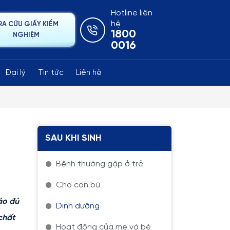
Hotline liên
hệ
RA CỨU GIẤY KIỂM
1800
NGHIỆM
0016
Đại lý
Tin tức
Liên hệ
SAU KHI SINH
Bệnh thường gặp ở trẻ
Cho con bú
ảo đủ
Dinh dưỡng
chất
Hoạt động của mẹ và bé