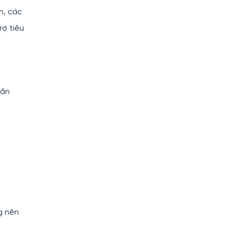
h, các
rợ tiêu
 ăn
g nên