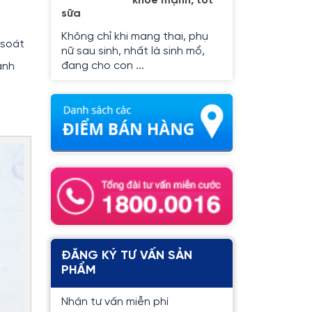
khỏe mạnh, tốt
sữa
Không chỉ khi mang thai, phụ
 soát
nữ sau sinh, nhất là sinh mổ,
đang cho con ...
ành
ĐĂNG KÝ TƯ VẤN SẢN
PHẨM
Nhận tư vấn miễn phí