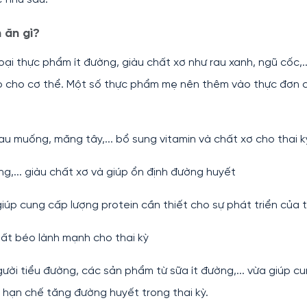
 ăn gì?
ại thực phẩm ít đường, giàu chất xơ như rau xanh, ngũ cốc,..
 cho cơ thể. Một số thực phẩm mẹ nên thêm vào thực đơn 
 rau muống, măng tây,... bổ sung vitamin và chất xơ cho thai k
ng,... giàu chất xơ và giúp ổn định đường huyết
u giúp cung cấp lượng protein cần thiết cho sự phát triển của t
chất béo lành mạnh cho thai kỳ
ười tiểu đường, các sản phẩm từ sữa ít đường,... vừa giúp c
, hạn chế tăng đường huyết trong thai kỳ.