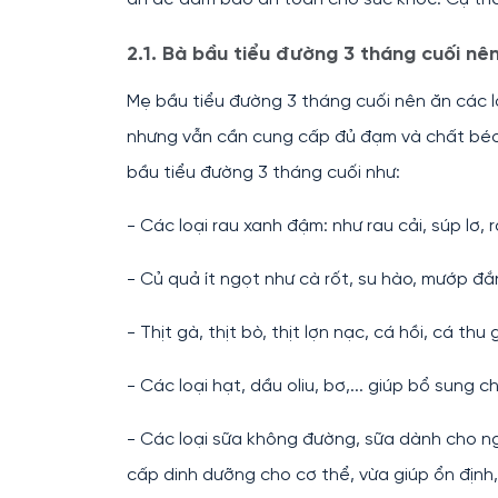
2.1. Bà bầu tiểu đường 3 tháng cuối nên
Mẹ bầu tiểu đường 3 tháng cuối nên ăn các lo
nhưng vẫn cần cung cấp đủ đạm và chất béo
bầu tiểu đường 3 tháng cuối như:
- Các loại rau xanh đậm: như rau cải, súp lơ,
- Củ quả ít ngọt như cà rốt, su hào, mướp đắ
- Thịt gà, thịt bò, thịt lợn nạc, cá hồi, cá th
- Các loại hạt, dầu oliu, bơ,... giúp bổ sung 
- Các loại sữa không đường, sữa dành cho ng
cấp dinh dưỡng cho cơ thể, vừa giúp ổn định