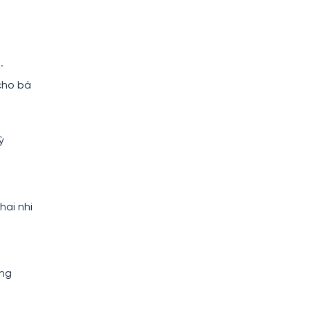
.
cho bà
ỳ
hai nhi
ung