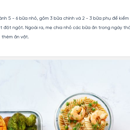
ành 5 - 6 bữa nhỏ, gồm 3 bữa chính và 2 - 3 bữa phụ để kiểm
t đột ngột. Ngoài ra, mẹ chia nhỏ các bữa ăn trong ngày th
à thèm ăn vặt.