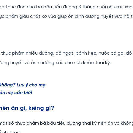
o thực đơn cho bà bầu tiểu đường 3 tháng cuối như rau xan
c thực phẩm giàu chất xơ vừa giúp ổn định đường huyết vừa hỗ t
i thực phẩm nhiều đường, đồ ngọt, bánh kẹo, nước có ga, đồ
đường huyết và ảnh hưởng xấu cho sức khỏe thai kỳ.
 không? Lưu ý cho mẹ
bản mẹ cần biết
nên ăn gì, kiêng gì?
một số thực phẩm bà bầu tiểu đường thai kỳ nên ăn và khôn
 như sau: