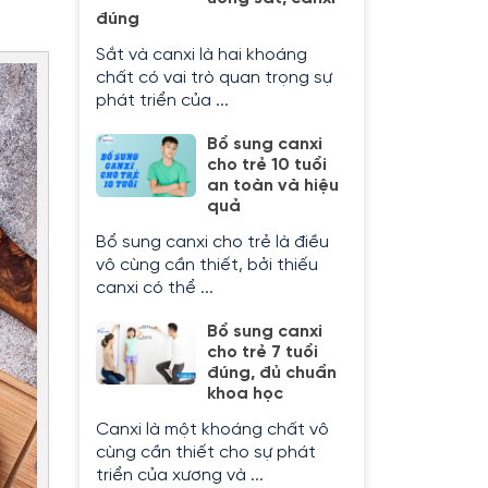
đúng
Sắt và canxi là hai khoáng
chất có vai trò quan trọng sự
phát triển của ...
Bổ sung canxi
cho trẻ 10 tuổi
an toàn và hiệu
quả
Bổ sung canxi cho trẻ là điều
vô cùng cần thiết, bởi thiếu
canxi có thể ...
Bổ sung canxi
cho trẻ 7 tuổi
đúng, đủ chuẩn
khoa học
Canxi là một khoáng chất vô
cùng cần thiết cho sự phát
triển của xương và ...