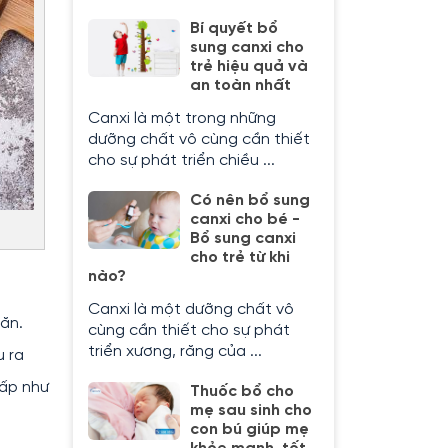
Bí quyết bổ
sung canxi cho
trẻ hiệu quả và
an toàn nhất
Canxi là một trong những
dưỡng chất vô cùng cần thiết
cho sự phát triển chiều ...
Có nên bổ sung
canxi cho bé -
Bổ sung canxi
cho trẻ từ khi
nào?
Canxi là một dưỡng chất vô
ăn.
cùng cần thiết cho sự phát
triển xương, răng của ...
u ra
hấp như
Thuốc bổ cho
mẹ sau sinh cho
con bú giúp mẹ