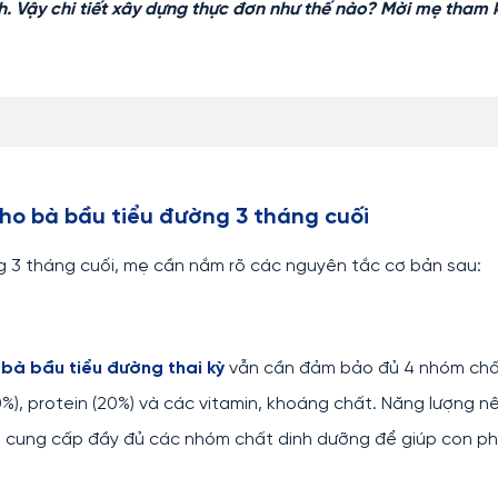
nh. Vậy chi tiết xây dựng thực đơn như thế nào? Mời mẹ tham
ho bà bầu tiểu đường 3 tháng cuối
 3 tháng cuối, mẹ cần nắm rõ các nguyên tắc cơ bản sau:
bà bầu tiểu đường thai kỳ
vẫn cần đảm bảo đủ 4 nhóm chấ
0%), protein (20%) và các vitamin, khoáng chất. Năng lượng n
n cung cấp đầy đủ các nhóm chất dinh dưỡng để giúp con p