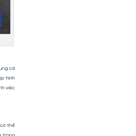
dụng cá
úp hình
nh việc
 cơ thể
g trong