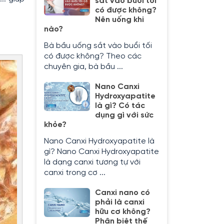
sắt vào buổi tối
có được không?
Nên uống khi
nào?
Bà bầu uống sắt vào buổi tối
có được không? Theo các
chuyên gia, bà bầu ...
Nano Canxi
Hydroxyapatite
là gì? Có tác
dụng gì với sức
khỏe?
Nano Canxi Hydroxyapatite là
gì? Nano Canxi Hydroxyapatite
là dạng canxi tương tự với
canxi trong cơ ...
Canxi nano có
phải là canxi
hữu cơ không?
Phân biệt thế