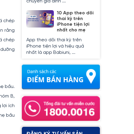
chuyên gia dinh ...
10 App theo dõi
thai kỳ trên
cá chép
iPhone tiện lợi
nhất cho mẹ
in rằng
cá chép
App theo dõi thai kỳ trên
iPhone tiện lợi và hiệu quả
ổ dưỡng
nhất là app Babiuni, ...
mẹ bầu.
nhóm B,
lợi ích
 mẹ bầu