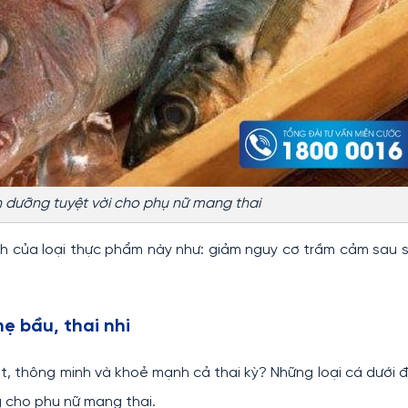
h dưỡng tuyệt vời cho phụ nữ mang thai
ch của loại thực phẩm này như: giảm nguy cơ trầm cảm sau s
ẹ bầu, thai nhi
ốt, thông minh và khoẻ mạnh cả thai kỳ? Những loại cá dưới 
g cho phụ nữ mang thai.