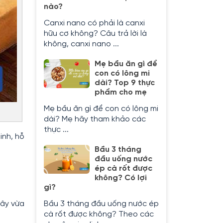
nào?
Canxi nano có phải là canxi
hữu cơ không? Câu trả lời là
không, canxi nano ...
Mẹ bầu ăn gì để
con có lông mi
dài? Top 9 thực
phẩm cho mẹ
Mẹ bầu ăn gì để con có lông mi
dài? Mẹ hãy tham khảo các
thực ...
inh, hỗ
Bầu 3 tháng
đầu uống nước
ép cà rốt được
không? Có lợi
gì?
đây vừa
Bầu 3 tháng đầu uống nước ép
cà rốt được không? Theo các