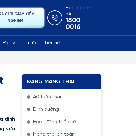
Hotline liên
hệ
RA CỨU GIẤY KIỂM
1800
NGHIỆM
0016
Đại lý
Tin tức
Liên hệ
t
ĐANG MANG THAI
40 tuần thai
Dinh dưỡng
a dinh
Hoạt động thể chất
ng vừa
Mang thai an toàn