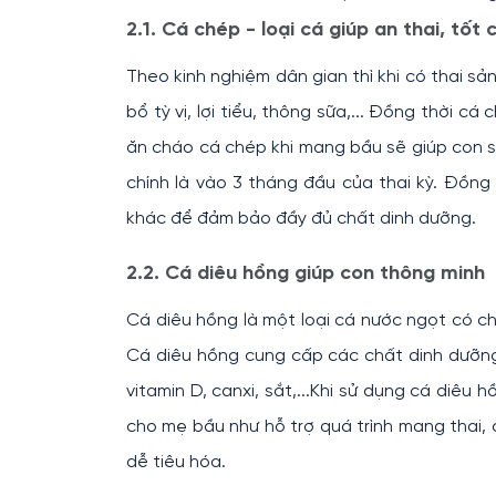
2.1. Cá chép - loại cá giúp an thai, tốt
Theo kinh nghiệm dân gian thì khi có thai 
bổ tỳ vị, lợi tiểu, thông sữa,... Đồng thời cá 
ăn cháo cá chép khi mang bầu sẽ giúp con 
chính là vào 3 tháng đầu của thai kỳ. Đồn
khác để đảm bảo đầy đủ chất dinh dưỡng.
2.2. Cá diêu hồng giúp con thông minh
Cá diêu hồng là một loại cá nước ngọt có ch
Cá diêu hồng cung cấp các chất dinh dưỡng 
vitamin D, canxi, sắt,...Khi sử dụng cá diêu 
cho mẹ bầu như hỗ trợ quá trình mang thai, 
dễ tiêu hóa.