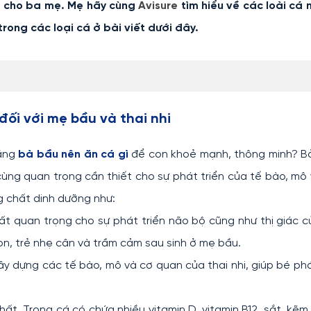
ếm cho ba mẹ. Mẹ hãy cùng
Avisure
tìm hiểu về các loài cá
ong các loại cá ở bài viết dưới đây.
 đối với mẹ bầu và thai nhi
rằng
bà bầu nên ăn cá gì
để con khoẻ mạnh, thông minh? Bở
ng quan trọng cần thiết cho sự phát triển của tế bào, mô
g chất dinh dưỡng như:
t quan trọng cho sự phát triển não bộ cũng như thị giác c
n, trẻ nhẹ cân và trầm cảm sau sinh ở mẹ bầu.
ây dựng các tế bào, mô và cơ quan của thai nhi, giúp bé phá
t. Trong cá có chứa nhiều vitamin D, vitamin B12, sắt, kẽm,.