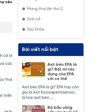
 mẹ nên
Mang thai lần thứ 2
Sinh nở
Sức khỏe
Bài viết nổi bật
i cá là
 và các
Axit béo EPA là
gì? Bật mí tác
dụng của EPA
với cơ thể
ủa thai
Axit béo EPA là gì? EPA hay còn
gọi là Axit Eicosapentaenoic,
t triển
là loại axit béo ...
Bà bầu uống
.. giúp