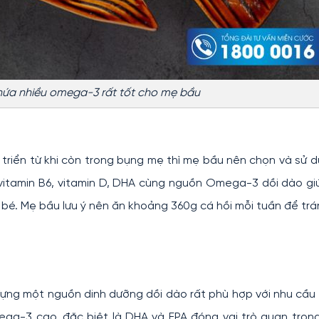
hứa nhiều omega-3 rất tốt cho mẹ bầu
triển từ khi còn trong bụng mẹ thì mẹ bầu nên chọn và sử 
, vitamin B6, vitamin D, DHA cùng nguồn Omega-3 dồi dào gi
bé. Mẹ bầu lưu ý nên ăn khoảng 360g cá hồi mỗi tuần để trá
 đựng một nguồn dinh dưỡng dồi dào rất phù hợp với nhu cầu
ga-3 cao, đặc biệt là DHA và EPA đóng vai trò quan trọn