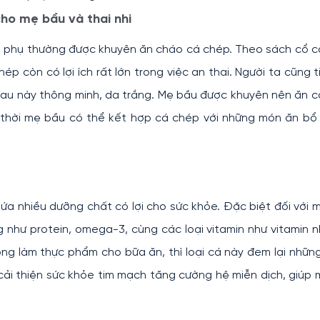
 cho mẹ bầu và thai nhi
sản phụ thường được khuyên ăn cháo cá chép. Theo sách cổ 
chép còn có lợi ích rất lớn trong việc an thai. Người ta cũng t
sau này thông minh, da trắng. Mẹ bầu được khuyên nên ăn 
g thời mẹ bầu có thể kết hợp cá chép với những món ăn b
ứa nhiều dưỡng chất có lợi cho sức khỏe. Đặc biệt đối với 
như protein, omega-3, cùng các loại vitamin như vitamin 
hồng làm thực phẩm cho bữa ăn, thì loại cá này đem lại những 
cải thiện sức khỏe tim mạch tăng cường hệ miễn dịch, giúp