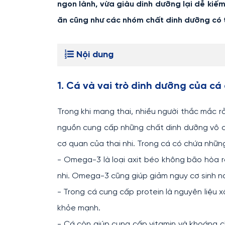
ngon lành, vừa giàu dinh dưỡng lại dễ ki
ăn cũng như các nhóm chất dinh dưỡng có tr
Nội dung
1. Cá và vai trò dinh dưỡng của cá
Trong khi mang thai, nhiều người thắc mắc 
nguồn cung cấp những chất dinh dưỡng vô cù
cơ quan của thai nhi. Trong cá có chứa nhữn
- Omega-3 là loại axit béo không bão hòa rấ
nhi. Omega-3 cũng giúp giảm nguy cơ sinh no
- Trong cá cung cấp protein là nguyên liệu x
khỏe mạnh.
- Cá còn giúp cung cấp vitamin và khoáng chấ