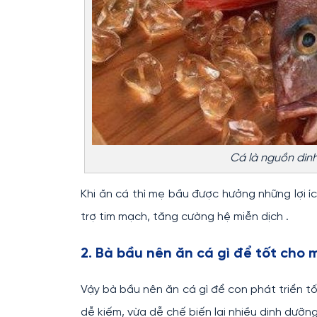
Cá là nguồn din
Khi ăn cá thì mẹ bầu được hưởng những lợi í
trợ tim mạch, tăng cường hệ miễn dịch .
2. Bà bầu nên ăn cá gì để tốt cho m
Vậy bà bầu nên ăn cá gì để con phát triển t
dễ kiếm, vừa dễ chế biến lại nhiều dinh dưỡn