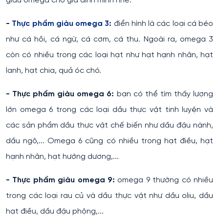
giàu omega cho gia đình mình nhé:
-
Thực phẩm giàu omega 3
:
điển hình là các loại cá béo
như cá hồi, cá ngừ, cá cơm, cá thu. Ngoài ra, omega 3
còn có nhiều trong các loại hạt như hạt hạnh nhân, hạt
lanh, hạt chia, quả óc chó.
- Thực phẩm giàu omega 6:
bạn có thể tìm thấy lượng
lớn omega 6 trong các loại dầu thực vật tinh luyện và
các sản phẩm dầu thực vật chế biến như dầu đậu nành,
dầu ngô,... Omega 6 cũng có nhiều trong hạt điều, hạt
hạnh nhân, hạt hướng dương,...
- Thực phẩm giàu omega 9:
omega 9 thường có nhiều
trong các loại rau củ và dầu thực vật như dầu oliu, dầu
hạt điều, dầu đậu phộng,...