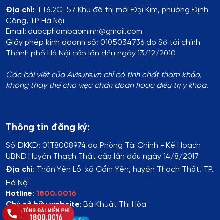
Địa chỉ:
TT6.2C-57 Khu đô thị mới Đại Kim, phường Định
Công, TP Hà Nội
Email: duocphambaominh@gmail.com
Giấy phép kinh doanh số: 0105034736 do Sở tài chính
Thành phố Hà Nội cấp lần đầu ngày 13/12/2010
Các bài viết của Avisure.vn chỉ có tính chất tham khảo,
không thay thế cho việc chẩn đoán hoặc điều trị y khoa.
Thông tin đăng ký:
Số ĐKKD:
01T8008974 do Phòng Tài Chính - Kế Hoạch
UBND Huyện Thạch Thất cấp lần đầu ngày 14/8/2017
Địa chỉ
:
Thôn Yên Lỗ, xã Cẩm Yên, huyện Thạch Thất, TP.
Hà Nội
Hotline
:
1800.0016
Chủ sở hữu website
: Bà Khuất Thị Hòa