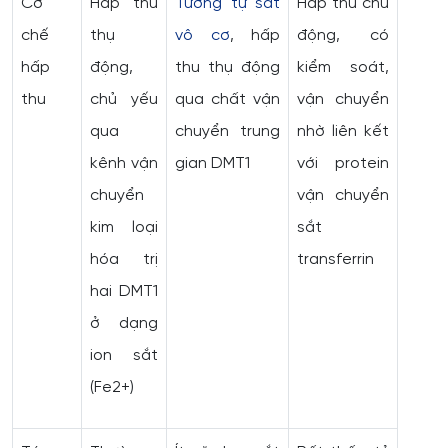
Cơ
Hấp thu
Tương tự sắt
Hấp thu chủ
chế
thụ
vô cơ
, hấp
động, có
hấp
động,
thu thụ động
kiểm soát,
thu
chủ yếu
qua chất vận
vận chuyển
qua
chuyển trung
nhờ liên kết
kênh vận
gian DMT1
với protein
chuyển
vận chuyển
kim loại
sắt
hóa trị
transferrin
hai DMT1
ở dạng
ion sắt
(Fe2+)