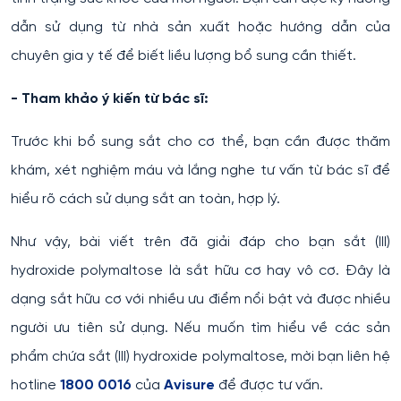
dẫn sử dụng từ nhà sản xuất hoặc hướng dẫn của
chuyên gia y tế để biết liều lượng bổ sung cần thiết.
- Tham khảo ý kiến từ bác sĩ:
Trước khi bổ sung sắt cho cơ thể, bạn cần được thăm
khám, xét nghiệm máu và lắng nghe tư vấn từ bác sĩ để
hiểu rõ cách sử dụng sắt an toàn, hợp lý.
Như vậy, bài viết trên đã giải đáp cho bạn sắt (III)
hydroxide polymaltose là sắt hữu cơ hay vô cơ. Đây là
dạng sắt hữu cơ với nhiều ưu điểm nổi bật và được nhiều
người ưu tiên sử dụng. Nếu muốn tìm hiểu về các sản
phẩm chứa sắt (III) hydroxide polymaltose, mời bạn liên hệ
hotline
1800 0016
của
Avisure
để được tư vấn.