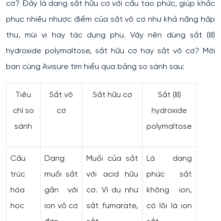
cơ? Đây là dạng sắt hữu cơ với cấu tạo phức, giúp khắc
phục nhiều nhược điểm của sắt vô cơ như khả năng hấp
thu, mùi vị hay tác dụng phụ. Vậy nên dùng sắt (III)
hydroxide polymaltose, sắt hữu cơ hay sắt vô cơ? Mời
bạn cùng Avisure tìm hiểu qua bảng so sánh sau:
Tiêu
Sắt vô
Sắt hữu cơ
Sắt (III)
chí so
cơ
hydroxide
sánh
polymaltose
Cấu
Dạng
Muối của sắt
Là dạng
trúc
muối sắt
với acid hữu
phức sắt
hóa
gắn với
cơ. Ví dụ như
không ion,
học
ion vô cơ
sắt fumarate,
có lõi là ion