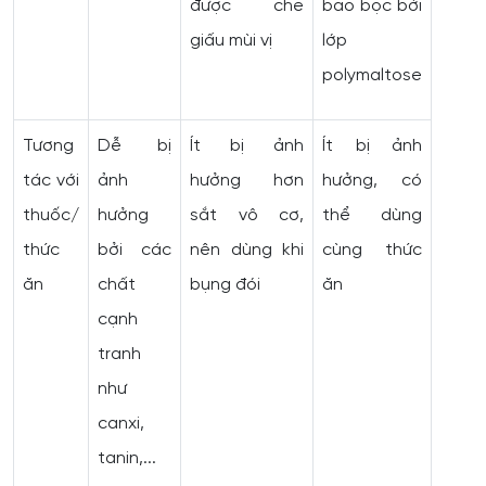
được che
bao bọc bởi
giấu mùi vị
lớp
polymaltose
Tương
Dễ bị
Ít bị ảnh
Ít bị ảnh
tác với
ảnh
hưởng hơn
hưởng, có
thuốc/
hưởng
sắt vô cơ,
thể dùng
thức
bởi các
nên dùng khi
cùng thức
ăn
chất
bụng đói
ăn
cạnh
tranh
như
canxi,
tanin,...