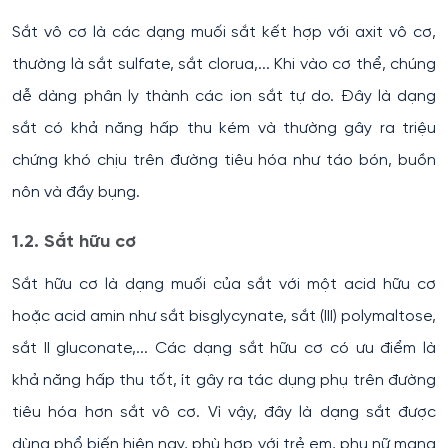
Sắt vô cơ là các dạng muối sắt kết hợp với axit vô cơ,
thường là sắt sulfate, sắt clorua,... Khi vào cơ thể, chúng
dễ dàng phân ly thành các ion sắt tự do. Đây là dạng
sắt có khả năng hấp thu kém và thường gây ra triệu
chứng khó chịu trên đường tiêu hóa như táo bón, buồn
nôn và đầy bụng.
1.2. Sắt hữu cơ
Sắt hữu cơ là dạng muối của sắt với một acid hữu cơ
hoặc acid amin như sắt bisglycynate, sắt (III) polymaltose,
sắt II gluconate,... Các dạng sắt hữu cơ có ưu điểm là
khả năng hấp thu tốt, ít gây ra tác dụng phụ trên đường
tiêu hóa hơn sắt vô cơ. Vì vậy, đây là dạng sắt được
dùng phổ biến hiện nay, phù hợp với trẻ em, phụ nữ mang