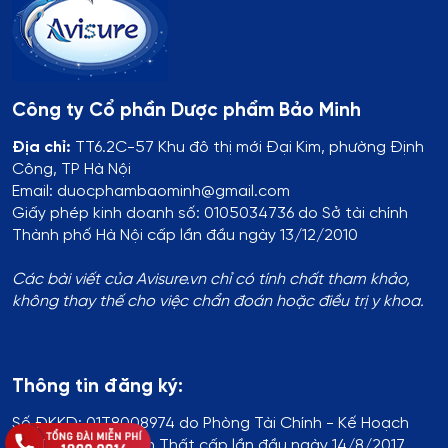
Công ty Cổ phần Dược phẩm Bảo Minh
Địa chỉ:
TT6.2C-57 Khu đô thị mới Đại Kim, phường Định
Công, TP Hà Nội
Email: duocphambaominh@gmail.com
Giấy phép kinh doanh số: 0105034736 do Sở tài chính
Thành phố Hà Nội cấp lần đầu ngày 13/12/2010
Các bài viết của Avisure.vn chỉ có tính chất tham khảo,
không thay thế cho việc chẩn đoán hoặc điều trị y khoa.
Thông tin đăng ký:
Số ĐKKD:
01T8008974 do Phòng Tài Chính - Kế Hoạch
UBND Huyện Thạch Thất cấp lần đầu ngày 14/8/2017