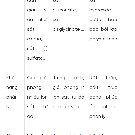
đơn
sắt
sắt
giản. Ví
gluconate,
hydroxide
dụ như:
sắt
được bao
sắt
bisglycinate,...
bọc bởi lớp
clorua,
polymaltose
sắt (II)
sulfate,...
Khả
Cao, giải
Trung bình,
Rất thấp,
năng
phóng
giải phóng ít
cấu trúc
phân
nhiều ion
ion sắt tự do
dạng phức
ly
sắt tự
hơn sắt vô cơ
ổn định, ít
do
phân ly