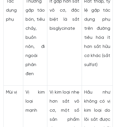
Tác
Thường
Ít gặp hơn sắt
Rất thấp, tỷ
dụng
gặp táo
vô cơ, đặc
lệ gặp tác
phụ
bón, tiêu
biệt là sắt
dụng phụ
chảy,
bisglycinate
trên đường
buồn
tiêu hóa ít
nôn, đi
hơn sắt hữu
ngoài
cơ khác (sắt
phân
sulfat)
đen
Mùi vị
Vị kim
Vị kim loại nhẹ
Hầu như
loại
hơn sắt vô
không có vị
mạnh
cơ, một số
kim loại do
sản phẩm
lõi sắt được