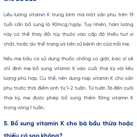
Liều lượng vitamin K trung bình mà một sản phụ trên 19
tuổi cần bổ sung là 90mcg/ngày. Tuy nhiên, hàm lượng
này có thể thay đổi tùy thuộc vào cấp độ thiếu hụt vi
chất, hoặc do thể trạng và tiền sử bệnh án của mỗi mẹ.
Nếu mẹ bầu có sử dụng thuốc chống co giật, bác sĩ sẽ
chỉ định mẹ bổ sung vitamin K vào cuối thai kỳ với liều
lượng phù hợp. Cụ thể, nên dung nạp vitamin K cho sản
phụ trước thời điểm sinh từ 1-2 tuần. Từ tuần 36 đến cuối
thai kỳ, mẹ được phép bổ sung thêm 10mg vitamin K
trong vòng 1 tuần.
5. Bổ sung vitamin K cho bà bầu thừa hoặc
thiếu có sao không?