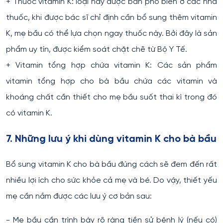
+ Thuốc vitamin K: loại này được bán phổ biến ở các nhà
thuốc, khi được bác sĩ chỉ định cần bổ sung thêm vitamin
K, mẹ bầu có thể lựa chọn ngay thuốc này. Bởi đây là sản
phẩm uy tín, được kiểm soát chặt chẽ từ Bộ Y Tế.
+ Vitamin tổng hợp chứa vitamin K: Các sản phẩm
vitamin tổng hợp cho bà bầu chứa các vitamin và
khoáng chất cần thiết cho mẹ bầu suốt thai kì trong đó
có vitamin K.
7. Những lưu ý khi dùng vitamin K cho bà bầu
Bổ sung vitamin K cho bà bầu đúng cách sẽ đem đến rất
nhiều lợi ích cho sức khỏe cả mẹ và bé. Do vậy, thiết yếu
mẹ cần nắm được các lưu ý cơ bản sau:
- Mẹ bầu cần trình bày rõ ràng tiền sử bệnh lý (nếu có)