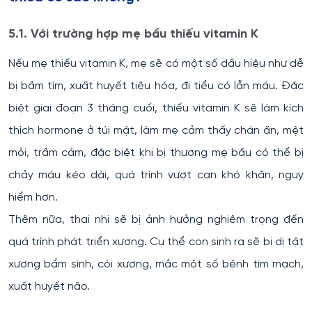
5.1. Với trường hợp mẹ bầu thiếu vitamin K
Nếu mẹ thiếu vitamin K, mẹ sẽ có một số dấu hiệu như dễ
bị bầm tím, xuất huyết tiêu hóa, đi tiểu có lẫn máu. Đặc
biệt giai đoạn 3 tháng cuối, thiếu vitamin K sẽ làm kích
thích hormone ở túi mật, làm mẹ cảm thấy chán ăn, mệt
mỏi, trầm cảm, đặc biệt khi bị thương mẹ bầu có thể bị
chảy máu kéo dài, quá trình vượt cạn khó khăn, nguy
hiểm hơn.
Thêm nữa, thai nhi sẽ bị ảnh hưởng nghiêm trọng đến
quá trình phát triển xương. Cụ thể con sinh ra sẽ bị dị tật
xương bẩm sinh, còi xương, mắc một số bệnh tim mạch,
xuất huyết não.