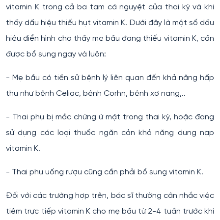
vitamin K trong cả ba tam cá nguyệt của thai kỳ và khi
thấy dấu hiệu thiếu hụt vitamin K. Dưới đây là một số dấu
hiệu điển hình cho thấy mẹ bầu đang thiếu vitamin K, cần
được bổ sung ngay và luôn:
- Mẹ bầu có tiền sử bệnh lý liên quan đến khả năng hấp
thu như bệnh Celiac, bệnh Corhn, bệnh xơ nang,..
- Thai phụ bị mắc chứng ứ mật trong thai kỳ, hoặc đang
sử dụng các loại thuốc ngăn cản khả năng dung nạp
vitamin K.
- Thai phụ uống rượu cũng cần phải bổ sung vitamin K.
Đối với các trường hợp trên, bác sĩ thường cân nhắc việc
tiêm trực tiếp vitamin K cho mẹ bầu từ 2-4 tuần trước khi