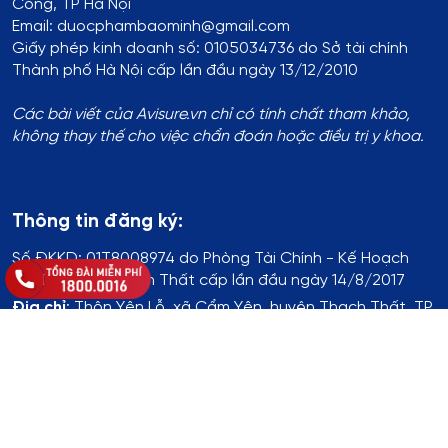
Công, TP Hà Nội
Email: duocphambaominh@gmail.com
Giấy phép kinh doanh số: 0105034736 do Sở tài chính
Thành phố Hà Nội cấp lần đầu ngày 13/12/2010
Các bài viết của Avisure.vn chỉ có tính chất tham khảo,
không thay thế cho việc chẩn đoán hoặc điều trị y khoa.
Thông tin đăng ký:
Số ĐKKD:
01T8008974 do Phòng Tài Chính - Kế Hoạch
UBND Huyện Thạch Thất cấp lần đầu ngày 14/8/2017
Địa chỉ
:
Thôn Yên Lỗ, xã Cẩm Yên, huyện Thạch Thất, TP.
Hà Nội
Hotline
:
1800.0016
Chủ sở hữu website
: Bà Khuất Thị Hòa