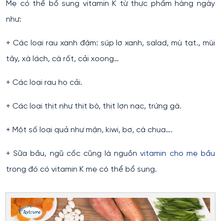
Mẹ có thể bổ sung vitamin K từ thực phẩm hàng ngày
như:
+ Các loại rau xanh đậm: súp lơ xanh, salad, mù tạt., mùi
tây, xà lách, cà rốt, cải xoong…
+ Các loại rau họ cải.
+ Các loại thịt như thịt bò, thịt lợn nạc, trứng gà.
+ Một số loại quả như mận, kiwi, bơ, cà chua….
+ Sữa bầu, ngũ cốc cũng là nguồn
vitamin cho mẹ bầu
trong đó có vitamin K mẹ có thể bổ sung.