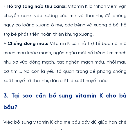
+ Hỗ trợ tăng hấp thu canxi:
Vitamin K là “nhân viên” vận
chuyển canxi vào xương của mẹ và thai nhi, để phòng
nguy cơ loãng xương ở mẹ, các bệnh về xương ở bé, hỗ
trợ bé phát triển hoàn thiện khung xương.
+ Chống đông máu:
Vitamin K còn hỗ trợ tế bào nội mô
mạch máu khỏe mạnh, ngăn ngừa một số bệnh tim mạch
như xơ vữa động mạch, tắc nghẽn mạch máu, nhồi máu
cơ tim.... Nó còn là yếu tố quan trọng để phòng chống
xuất huyết ở thai nhi, đặc biệt là xuất huyết não.
3. Tại sao cần bổ sung vitamin K cho bà
bầu?
Việc bổ sung vitamin K cho mẹ bầu đầy đủ giúp hạn chế