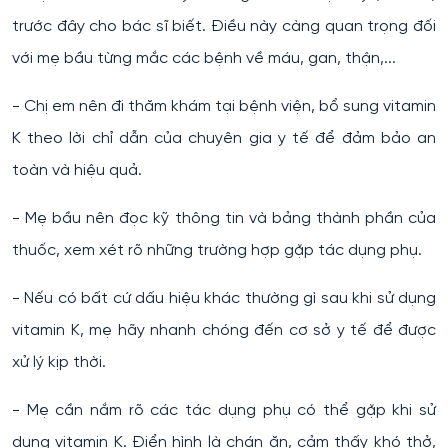
trước đây cho bác sĩ biết. Điều này càng quan trọng đối
với mẹ bầu từng mắc các bệnh về máu, gan, thận,...
- Chị em nên đi thăm khám tại bệnh viện, bổ sung vitamin
K theo lời chỉ dẫn của chuyên gia y tế để đảm bảo an
toàn và hiệu quả.
- Mẹ bầu nên đọc kỹ thông tin và bảng thành phần của
thuốc, xem xét rõ những trường hợp gặp tác dụng phụ.
- Nếu có bất cứ dấu hiệu khác thường gì sau khi sử dụng
vitamin K, mẹ hãy nhanh chóng đến cơ sở y tế để được
xử lý kịp thời.
- Mẹ cần nắm rõ các tác dụng phụ có thể gặp khi sử
dụng vitamin K. Điển hình là chán ăn, cảm thấy khó thở,