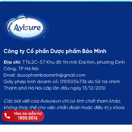
Công ty Cổ phần Dược phẩm Bảo Minh
Địa chỉ:
TT6.2C-57 Khu đô thị mới Đại Kim, phường Định
Công, TP Hà Nội
Email: duocphambaominh@gmail.com
Giấy phép kinh doanh số: 0105034736 do Sở tài chính
Thành phố Hà Nội cấp lần đầu ngày 13/12/2010
Các bài viết của Avisure.vn chỉ có tính chất tham khảo,
không thay thế cho việc chẩn đoán hoặc điều trị y khoa.