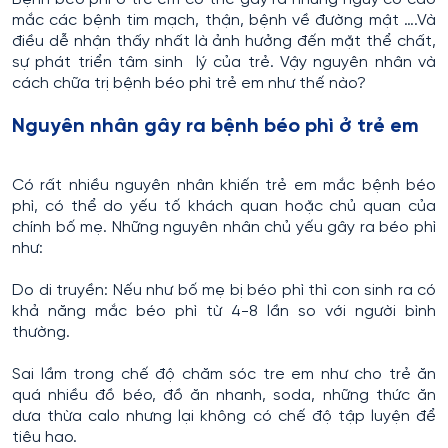
mắc các bệnh tim mạch, thận, bệnh về đường mật ….Và
điều dễ nhận thấy nhất là ảnh hưởng đến mặt thể chất,
sự phát triển tâm sinh lý của trẻ. Vậy nguyên nhân và
cách chữa trị bệnh béo phì trẻ em như thế nào?
Nguyên nhân gây ra bệnh béo phì ở trẻ em
Có rất nhiều nguyên nhân khiến trẻ em mắc bệnh béo
phì, có thể do yếu tố khách quan hoặc chủ quan của
chính bố mẹ. Những nguyên nhân chủ yếu gây ra béo phì
như:
Do di truyền: Nếu như bố mẹ bị béo phì thì con sinh ra có
khả năng mắc béo phì từ 4-8 lần so với người bình
thường.
Sai lầm trong chế độ chăm sóc tre em như cho trẻ ăn
quá nhiều đồ béo, đồ ăn nhanh, soda, những thức ăn
dưa thừa calo nhưng lại không có chế độ tập luyện để
tiêu hao.