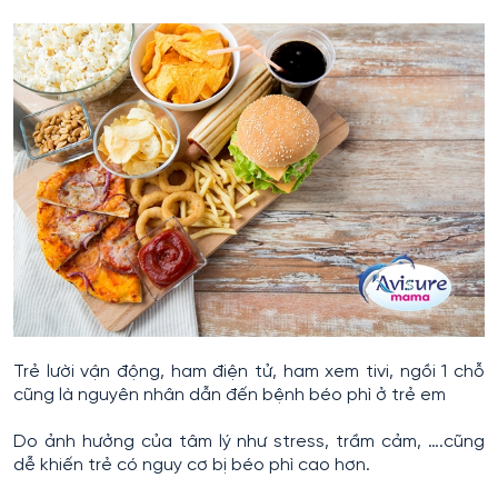
Trẻ lười vận động, ham điện tử, ham xem tivi, ngồi 1 chỗ
cũng là nguyên nhân dẫn đến bệnh béo phì ở trẻ em
Do ảnh hưởng của tâm lý như stress, trầm cảm, ….cũng
dễ khiến trẻ có nguy cơ bị béo phì cao hơn.