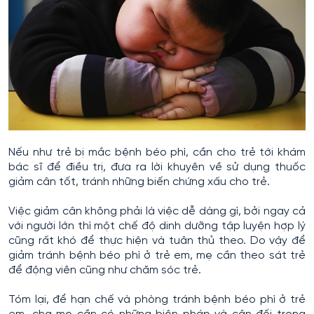
Nếu như trẻ bị mắc bệnh béo phì, cần cho trẻ tới khám
bác sĩ để điều trị, đưa ra lời khuyên về sử dụng thuốc
giảm cân tốt, tránh những biến chứng xấu cho trẻ.
Việc giảm cân không phải là việc dễ dàng gì, bởi ngay cả
với người lớn thì một chế độ dinh dưỡng tập luyện hợp lý
cũng rất khó để thực hiện và tuân thủ theo. Do vậy để
giảm tránh bệnh béo phì ở trẻ em, mẹ cần theo sát trẻ
để động viên cũng như chăm sóc trẻ.
Tóm lại, để hạn chế và phòng tránh bệnh béo phì ở trẻ