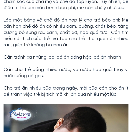
chăm sóc của cha mẹ và chế độ tập luyện. Tuy nhiên, để
điều trị trẻ em mắc bệnh béo phì, mẹ cần chú ý như sau:
Lập một bảng về chế độ ăn hợp lý cho trẻ béo phì: Mẹ
cần hạn chế đồ ăn có nhiều đạm, đường, chất béo, tăng
cường bổ sung rau xanh, chất xơ, hoa quả tươi. Cần tìm
hiểu sở thích của trẻ và tạo cho trẻ thói quen ăn nhiều
rau, giúp trẻ không bị chán ăn.
Cần tránh xa những loại đồ ăn đóng hộp, đồ ăn nhanh
Cần cho trẻ uống nhiều nước, và nước hoa quả thay vì
nước uống có gas.
Cho trẻ ăn nhiều bữa trong ngày, mỗi bữa cần cho ăn ít
để tránh việc trẻ bị tích mỡ khi ăn quá nhiều một lúc.