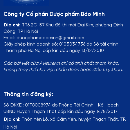
Công ty Cổ phần Dược phẩm Bảo Minh
Địa chỉ:
TT6.2C-57 Khu đô thị mới Đại Kim, phường Định
Công, TP Hà Nội
Email: duocphambaominh@gmail.com
Giấy phép kinh doanh số: 0105034736 do Sở tài chính
Thành phố Hà Nội cấp lần đầu ngày 13/12/2010
Các bài viết của Avisure.vn chỉ có tính chất tham khảo,
không thay thế cho việc chẩn đoán hoặc điều trị y khoa.
Thông tin đăng ký:
Số ĐKKD:
01T8008974 do Phòng Tài Chính - Kế Hoạch
UBND Huyện Thạch Thất cấp lần đầu ngày 14/8/2017
Địa chỉ
:
Thôn Yên Lỗ, xã Cẩm Yên, huyện Thạch Thất, TP.
Hà Nội