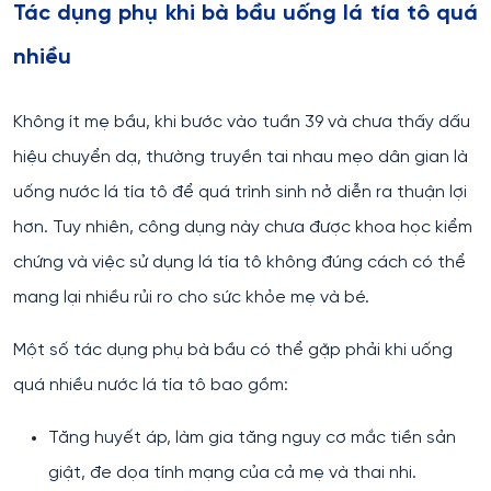
Tác dụng phụ khi bà bầu uống lá tía tô quá
nhiều
Không ít mẹ bầu, khi bước vào tuần 39 và chưa thấy dấu
hiệu chuyển dạ, thường truyền tai nhau mẹo dân gian là
uống nước lá tía tô để quá trình sinh nở diễn ra thuận lợi
hơn. Tuy nhiên, công dụng này chưa được khoa học kiểm
chứng và việc sử dụng lá tía tô không đúng cách có thể
mang lại nhiều rủi ro cho sức khỏe mẹ và bé.
Một số tác dụng phụ bà bầu có thể gặp phải khi uống
quá nhiều nước lá tía tô bao gồm:
Tăng huyết áp, làm gia tăng nguy cơ mắc tiền sản
giật, đe dọa tính mạng của cả mẹ và thai nhi.