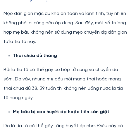
Mẹo dân gian mặc dù khá an toàn và lành tính, tuy nhiên
không phải ai cũng nên áp dụng. Sau đây, một số trường
hợp mẹ bầu không nên sử dụng mẹo chuyển dạ dân gian
từ lá tía tô này.
Thai chưa đủ tháng
Bởi lá tía tô có thể gây co bóp tử cung và chuyển dạ
sớm. Do vậy, nhưng mẹ bầu mới mang thai hoặc mang
thai chưa đủ 38, 39 tuần thì không nên uống nước lá tía
tô hàng ngày.
Mẹ bầu bị cao huyết áp hoặc tiền sản giật
Do lá tía tô có thể gây tăng huyết áp nhẹ. Điều này có