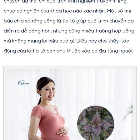
chuyển dạ mới chỉ dựa trên kinh nghiệm truyền miệng,
chưa có nghiên cứu khoa học nào xác nhận. Một số mẹ
bầu chia sẻ rằng uống lá tía tô giúp quá trình chuyển dạ
diễn ra dễ dàng hơn, nhưng cũng nhiều trường hợp uống
mà không mang lại hiệu quả gì. Điều này cho thấy, tác
động của lá tía tô còn phụ thuộc vào cơ địa từng người.