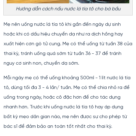
Hướng dẫn cách nấu nước lá tía tô cho bà bầu
Mẹ nên uống nước lá tía tô khi gần đến ngày dự sinh
hoặc khi có dấu hiệu chuyển dạ như ra dịch hồng hay
xuất hiện cơn gò tử cung. Mẹ có thể uống từ tuần 38 của
thai kỳ, tránh uống quá sớm từ tuần 36 - 37 để tránh
nguy cơ sinh non, chuyển dạ sớm.
Mỗi ngày mẹ có thể uống khoảng 500ml - 1 lít nước lá tía
tô, dùng tối đa 3 - 4 lần/ tuần. Mẹ có thể chia nhỏ ra để
uống trong ngày, hoặc cô đặc hơn để cho tác dụng
nhanh hơn. Trước khi uống nước lá tía tô hay áp dụng
bất kỳ mẹo dân gian nào, mẹ nên được sự cho phép từ
bác sĩ để đảm bảo an toàn tốt nhất cho thai kỳ.