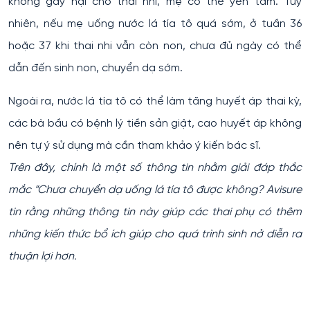
không gây hại cho thai nhi, mẹ có thể yên tâm. Tuy
nhiên, nếu mẹ uống nước lá tía tô quá sớm, ở tuần 36
hoặc 37 khi thai nhi vẫn còn non, chưa đủ ngày có thể
dẫn đến sinh non, chuyển dạ sớm.
Ngoài ra, nước lá tía tô có thể làm tăng huyết áp thai kỳ,
các bà bầu có bệnh lý tiền sản giật, cao huyết áp không
nên tự ý sử dụng mà cần tham khảo ý kiến bác sĩ.
Trên đây, chính là một số thông tin nhằm giải đáp thắc
mắc “Chưa chuyển dạ uống lá tía tô được không? Avisure
tin rằng những thông tin này giúp các thai phụ có thêm
những kiến thức bổ ích giúp cho quá trình sinh nở diễn ra
thuận lợi hơn.