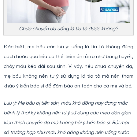
Chưa chuyển dạ uống lá tía tô được không?
Đặc biệt, mẹ bầu cần lưu ý: uống lá tía tô không đúng
cách hoặc quá liều có thể tiềm ẩn rủi ro như băng huyết,
chảy máu kéo dài sau sinh. Vì vậy, nếu chưa chuyển dạ,
mẹ bầu không nên tự ý sử dụng lá tía tô mà nên tham
khảo ý kiến bác sĩ để đảm bảo an toàn cho cả mẹ và bé.
Lưu ý: Mẹ bầu bị tiền sản, máu khó đông hay đang mắc
bệnh lý thai kỳ không nên tự ý sử dụng các mẹo dân gian
kích thích chuyển dạ mà không hỏi ý kiến bác sĩ. Bởi một
số trường hợp như máu khó đông không nên uống nước