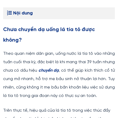
Nội dung
Chưa chuyển dạ uống lá tía tô được
không?
Theo quan niệm dân gian, uống nước lá tía tô vào những
tuần cuối thai kỳ, đặc biệt là khi mang thai 39 tuần nhưng
chưa có dấu hiệu
chuyển dạ
, có thể giúp kích thích cổ tử
cung mở nhanh, hỗ trợ mẹ bầu sinh nở thuận lợi hơn. Tuy
nhiên, cũng không ít mẹ bầu băn khoăn liệu việc sử dụng
lá tía tô trong giai đoạn này có thực sự an toàn.
Trên thực tế, hiệu quả của lá tía tô trong việc thúc đẩy