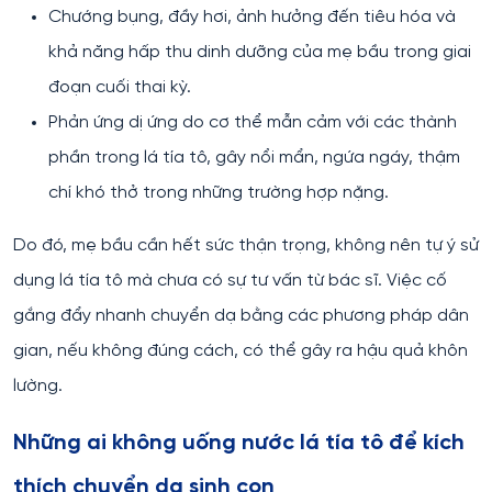
Chướng bụng, đầy hơi, ảnh hưởng đến tiêu hóa và
khả năng hấp thu dinh dưỡng của mẹ bầu trong giai
đoạn cuối thai kỳ.
Phản ứng dị ứng do cơ thể mẫn cảm với các thành
phần trong lá tía tô, gây nổi mẩn, ngứa ngáy, thậm
chí khó thở trong những trường hợp nặng.
Do đó, mẹ bầu cần hết sức thận trọng, không nên tự ý sử
dụng lá tía tô mà chưa có sự tư vấn từ bác sĩ. Việc cố
gắng đẩy nhanh chuyển dạ bằng các phương pháp dân
gian, nếu không đúng cách, có thể gây ra hậu quả khôn
lường.
Những ai không uống nước lá tía tô để kích
thích chuyển dạ sinh con