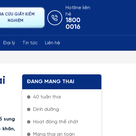
Hotline liên
hệ
RA CỨU GIẤY KIỂM
1800
NGHIỆM
0016
Đại lý
Tin tức
Liên hệ
ại
ĐANG MANG THAI
40 tuần thai
Dinh dưỡng
ổ sung
Hoạt động thể chất
ó khăn,
Mang thai an toàn