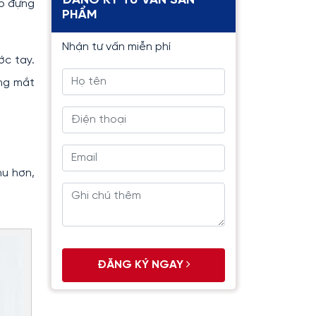
ĐĂNG KÝ TƯ VẤN SẢN
ếp đựng
PHẨM
Nhận tư vấn miễn phí
ớc tay.
ong mắt
hu hơn,
ĐĂNG KÝ NGAY