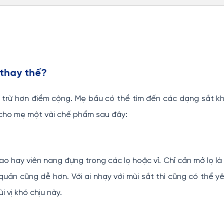
 thay thế?
 trừ hơn điểm cộng. Mẹ bầu có thể tìm đến các dạng sắt k
 cho mẹ một vài chế phẩm sau đây:
o hay viên nang đựng trong các lọ hoặc vỉ. Chỉ cần mở lọ là
ản cũng dễ hơn. Với ai nhạy với mùi sắt thì cũng có thể y
 vị khó chịu này.