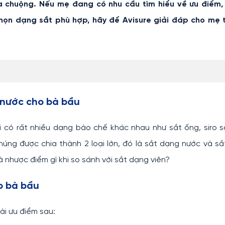
a chuộng. Nếu mẹ đang có nhu cầu tìm hiểu về ưu điểm,
họn dạng sắt phù hợp, hãy để
Avisure
giải đáp cho mẹ t
 nước cho bà bầu
i có rất nhiều dạng bào chế khác nhau như sắt ống, siro s
chúng được chia thành 2 loại lớn, đó là sắt dạng nước và s
 nhược điểm gì khi so sánh với sắt dạng viên?
o bà bầu
ài ưu điểm sau: