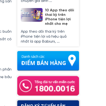
chuyên gia dinh ...
òng sản
10 App theo dõi
thai kỳ trên
iPhone tiện lợi
nhất cho mẹ
ác buồn
App theo dõi thai kỳ trên
iPhone tiện lợi và hiệu quả
 sắt có
nhất là app Babiuni, ...
nh phần
 mẹ bầu