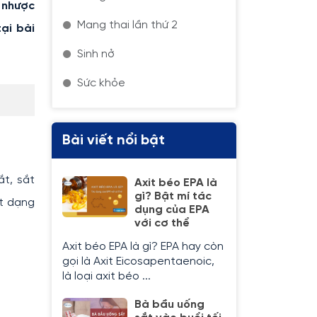
 nhược
Mang thai lần thứ 2
ại bài
Sinh nở
Sức khỏe
Bài viết nổi bật
ắt, sắt
Axit béo EPA là
gì? Bật mí tác
ắt dạng
dụng của EPA
với cơ thể
Axit béo EPA là gì? EPA hay còn
gọi là Axit Eicosapentaenoic,
là loại axit béo ...
Bà bầu uống