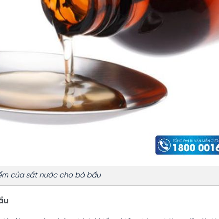
ểm của sắt nước cho bà bầu
ầu