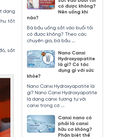
sắt vào buổi tối
có được không?
ắt dạng
Nên uống khi
nào?
thu tốt
Bà bầu uống sắt vào buổi tối
có được không? Theo các
chuyên gia, bà bầu ...
đó, sắt
Nano Canxi
Hydroxyapatite
là gì? Có tác
dụng gì với sức
khỏe?
Nano Canxi Hydroxyapatite là
gì? Nano Canxi Hydroxyapatite
là dạng canxi tương tự với
canxi trong cơ ...
Canxi nano có
phải là canxi
hữu cơ không?
Phân biệt thế