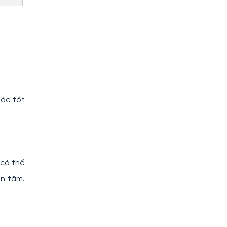
hác tốt
 có thể
ên tâm.