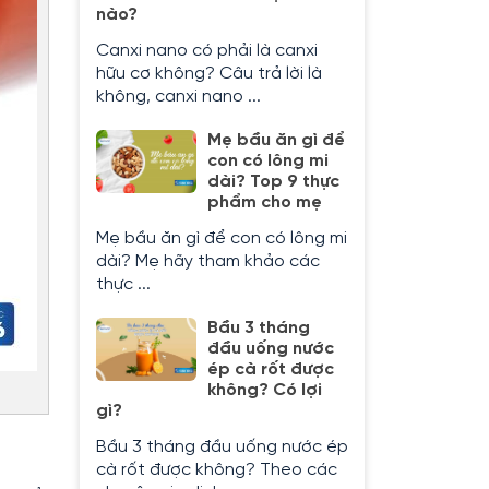
nào?
Canxi nano có phải là canxi
hữu cơ không? Câu trả lời là
không, canxi nano ...
Mẹ bầu ăn gì để
con có lông mi
dài? Top 9 thực
phẩm cho mẹ
Mẹ bầu ăn gì để con có lông mi
dài? Mẹ hãy tham khảo các
thực ...
Bầu 3 tháng
đầu uống nước
ép cà rốt được
không? Có lợi
gì?
Bầu 3 tháng đầu uống nước ép
cà rốt được không? Theo các