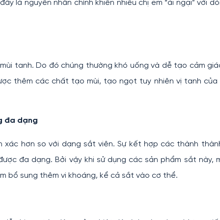
ây là nguyên nhân chính khiến nhiều chị em “ái ngại” với d
ó mùi tanh. Do đó chúng thường khó uống và dễ tạo cảm gi
ợc thêm các chất tạo mùi, tạo ngọt tuy nhiên vị tanh của
ng đa dạng
h xác hơn so với dạng sắt viên. Sự kết hợp các thành thà
được đa dạng. Bởi vậy khi sử dụng các sản phẩm sắt này,
 bổ sung thêm vi khoáng, kể cả sắt vào cơ thể.