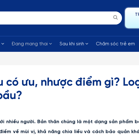
T
i
Đang mang thai
Sau khi sinh
Chăm sóc trẻ em
 có ưu, nhược điểm gì? Lo
 bầu?
với nhiều người. Bản thân chúng là một dạng sản phẩm b
 điểm về mùi vị, khả năng chia liều và cách bảo quản kh