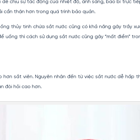
ễ chịu sự tác động của nhiệt độ, ánh sáng, bao bì trực ti
i cẩn thận hơn trong quá trình bảo quản.
ống thủy tinh chứa sắt nước cũng có khả năng gây trầy xư
 để uống thì cách sử dụng sắt nước cũng gây “mất điểm” tr
 hơn sắt viên. Nguyên nhân đến từ việc sắt nước dễ hấp t
n đòi hỏi cao hơn.