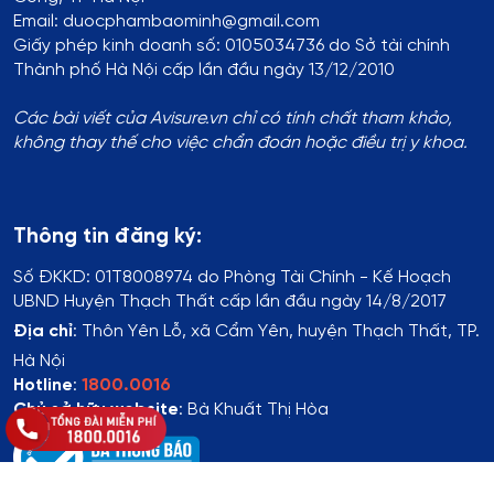
Email: duocphambaominh@gmail.com
Giấy phép kinh doanh số: 0105034736 do Sở tài chính
Thành phố Hà Nội cấp lần đầu ngày 13/12/2010
Các bài viết của Avisure.vn chỉ có tính chất tham khảo,
không thay thế cho việc chẩn đoán hoặc điều trị y khoa.
Thông tin đăng ký:
Số ĐKKD:
01T8008974 do Phòng Tài Chính - Kế Hoạch
UBND Huyện Thạch Thất cấp lần đầu ngày 14/8/2017
Địa chỉ
:
Thôn Yên Lỗ, xã Cẩm Yên, huyện Thạch Thất, TP.
Hà Nội
Hotline
:
1800.0016
Chủ sở hữu website
: Bà Khuất Thị Hòa