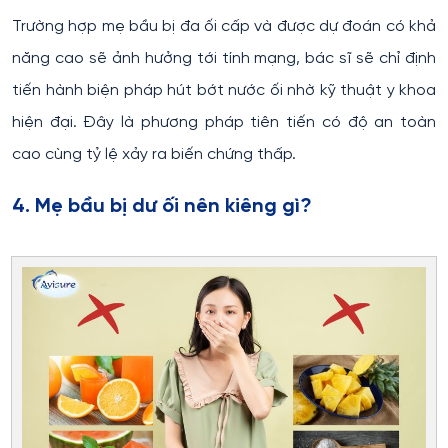
Trường hợp mẹ bầu bị đa ối cấp và được dự đoán có khả
năng cao sẽ ảnh hưởng tới tính mạng, bác sĩ sẽ chỉ định
tiến hành biện pháp hút bớt nước ối nhờ kỹ thuật y khoa
hiện đại. Đây là phương pháp tiên tiến có độ an toàn
cao cùng tỷ lệ xảy ra biến chứng thấp.
4. Mẹ bầu bị dư ối nên kiêng gì?