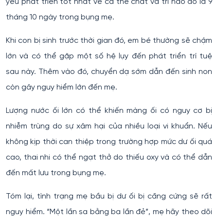
yêu phát triển tốt nhất về cả thể chất và trí não đó là 9
tháng 10 ngày trong bụng mẹ.
Khi con bị sinh trước thời gian đó, em bé thường sẽ chậm
lớn và có thể gặp một số hệ lụy đến phát triển trí tuệ
sau này. Thêm vào đó, chuyển dạ sớm dẫn đến sinh non
còn gây nguy hiểm lớn đến mẹ.
Lượng nước ối lớn có thể khiến màng ối có nguy cơ bị
nhiễm trùng do sự xâm hại của nhiều loại vi khuẩn. Nếu
không kịp thời can thiệp trong trường hợp mức dư ối quá
cao, thai nhi có thể ngạt thở do thiếu oxy và có thể dẫn
đến mất lưu trong bụng mẹ.
Tóm lại, tình trạng mẹ bầu bị dư ối bị căng cứng sẽ rất
nguy hiểm. “Một lần sa bằng ba lần đẻ”, mẹ hãy theo dõi