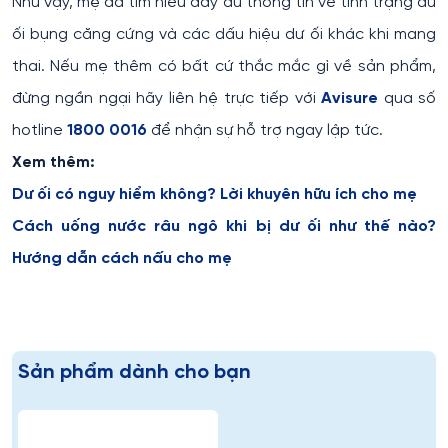
Như vậy, mẹ đã tìm hiểu đầy đủ thông tin về tình trạng dư
ối bụng căng cứng và các dấu hiệu dư ối khác khi mang
thai. Nếu mẹ thêm có bất cứ thắc mắc gì về sản phẩm,
đừng ngần ngại hãy liên hệ trực tiếp với
Avisure
qua số
hotline
1800 0016
để nhận sự hỗ trợ ngay lập tức.
Xem thêm:
Dư ối có nguy hiểm không? Lời khuyên hữu ích cho mẹ
Cách uống nước râu ngô khi bị dư ối như thế nào?
Hướng dẫn cách nấu cho mẹ
Sản phẩm dành cho bạn