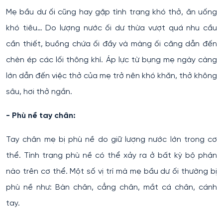
Mẹ bầu dư ối cũng hay gặp tình trạng khó thở, ăn uống
khó tiêu… Do lượng nước ối dư thừa vượt quá nhu cầu
cần thiết, buồng chứa ối đầy và màng ối căng dẫn đến
chèn ép các lối thông khí. Áp lực từ bụng mẹ ngày càng
lớn dẫn đến việc thở của mẹ trở nên khó khăn, thở không
sâu, hơi thở ngắn.
- Phù nề tay chân:
Tay chân mẹ bị phù nề do giữ lượng nước lớn trong cơ
thể. Tình trạng phù nề có thể xảy ra ở bất kỳ bộ phận
nào trên cơ thể. Một số vị trí mà mẹ bầu dư ối thường bị
phù nề như: Bàn chân, cẳng chân, mắt cá chân, cánh
tay.