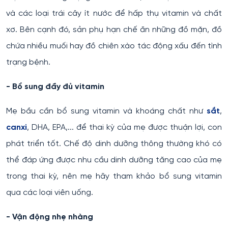
và các loại trái cây ít nước để hấp thụ vitamin và chất
xơ. Bên cạnh đó, sản phụ hạn chế ăn những đồ mặn, đồ
chứa nhiều muối hay đồ chiên xào tác động xấu đến tình
trạng bệnh.
- Bổ sung đầy đủ vitamin
Mẹ bầu cần bổ sung vitamin và khoáng chất như
sắt
,
canxi
, DHA, EPA,... để thai kỳ của mẹ được thuận lợi, con
phát triển tốt. Chế độ dinh dưỡng thông thường khó có
thể đáp ứng được nhu cầu dinh dưỡng tăng cao của mẹ
trong thai kỳ, nên mẹ hãy tham khảo bổ sung vitamin
qua các loại viên uống.
- Vận động nhẹ nhàng