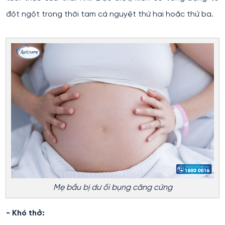
đột ngột trong thời tam cá nguyệt thứ hai hoặc thứ ba.
Mẹ bầu bị dư ối bụng căng cứng
- Khó thở: