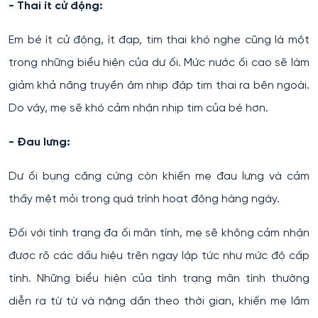
- Thai ít cử động:
Em bé ít cử động, ít đạp, tim thai khó nghe cũng là một
trong những biểu hiện của dư ối. Mức nước ối cao sẽ làm
giảm khả năng truyền âm nhịp đập tim thai ra bên ngoài.
Do vậy, mẹ sẽ khó cảm nhận nhịp tim của bé hơn.
- Đau lưng:
Dư ối bụng căng cứng còn khiến mẹ đau lưng và cảm
thấy mệt mỏi trong quá trình hoạt động hàng ngày.
Đối với tình trạng đa ối mãn tính, mẹ sẽ không cảm nhận
được rõ các dấu hiệu trên ngay lập tức như mức độ cấp
tính. Những biểu hiện của tình trạng mãn tính thường
diễn ra từ từ và nặng dần theo thời gian, khiến mẹ lầm