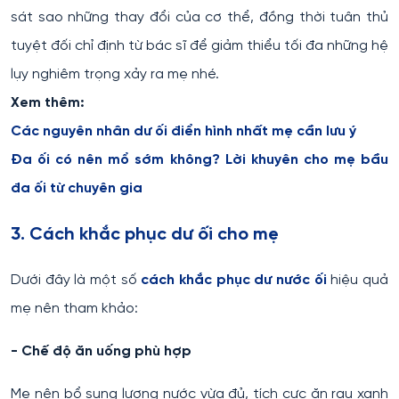
sát sao những thay đổi của cơ thể, đồng thời tuân thủ
tuyệt đối chỉ định từ bác sĩ để giảm thiểu tối đa những hệ
lụy nghiêm trọng xảy ra mẹ nhé.
Xem thêm:
Các nguyên nhân dư ối điển hình nhất mẹ cần lưu ý
Đa ối có nên mổ sớm không? Lời khuyên cho mẹ bầu
đa ối từ chuyên gia
3. Cách khắc phục dư ối cho mẹ
Dưới đây là một số
cách khắc phục dư nước ối
hiệu quả
mẹ nên tham khảo:
- Chế độ ăn uống phù hợp
Mẹ nên bổ sung lượng nước vừa đủ, tích cực ăn rau xanh