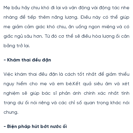
Mẹ bầu hãy chịu khó đi lại và vận động vài động tác nhẹ
nhàng để tiếp thêm năng lượng. Điều này có thể giúp
mẹ giảm cảm giác khó chịu, ăn uống ngon miệng và có
giấc ngủ sâu hơn. Từ đó cơ thể sẽ điều hòa lượng ối cân
bằng trở lại.
- Khám thai đều đặn
Việc khám thai đều đặn là cách tốt nhất để giảm thiểu
nguy hiểm cho mẹ và em bé.Kết quả siêu âm và xét
nghiệm sẽ giúp bác sĩ phản ánh chính xác nhất tình
trạng dư ối nói riêng và các chỉ số quan trọng khác nói
chung.
- Biện pháp hút bớt nước ối