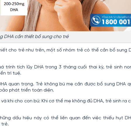
 DHA cần thiết bổ sung cho trẻ
iết cho trẻ như trên, một số nhóm trẻ có thể cần bổ sung 
 trình tích lũy DHA trong 3 tháng cuối thai kỳ, trẻ sinh no
n trí tuệ.
DHA quan trọng. Trẻ không bú mẹ cần được bổ sung DHA q
ảo phát triển toàn diện.
và khi cho con bú: Khi cơ thể mẹ không đủ DHA, trẻ sinh ra 
Những dấu hiệu này có thể liên quan đến việc thiếu hụt D
trẻ.