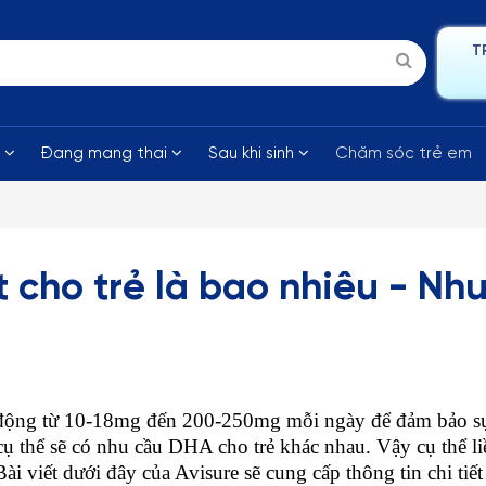
T
i
Đang mang thai
Sau khi sinh
Chăm sóc trẻ em
 cho trẻ là bao nhiêu - Nh
 động từ 10-18mg đến 200-250mg mỗi ngày để đảm bảo sự
i cụ thể sẽ có nhu cầu DHA cho trẻ khác nhau. Vậy cụ thể liề
i viết dưới đây của Avisure sẽ cung cấp thông tin chi tiết 