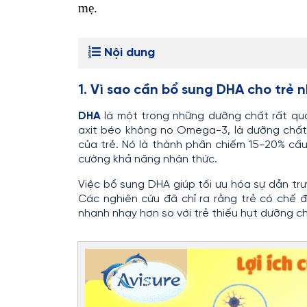
mẹ.
Nội dung
1. Vì sao cần bổ sung DHA cho trẻ 
DHA
là một trong những dưỡng chất rất qua
axit béo không no Omega-3, là dưỡng chất h
của trẻ. Nó là thành phần chiếm 15-20% cấu
cường khả năng nhận thức.
Việc bổ sung DHA giúp tối ưu hóa sự dẫn tru
Các nghiên cứu đã chỉ ra rằng trẻ có chế 
nhanh nhạy hơn so với trẻ thiếu hụt dưỡng ch