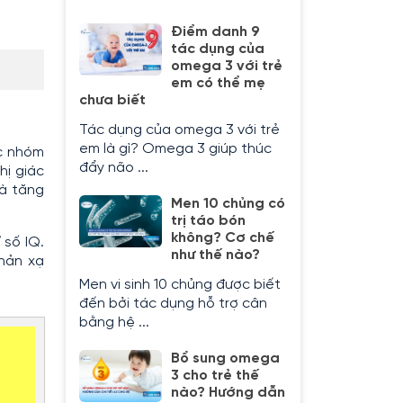
Điểm danh 9
tác dụng của
omega 3 với trẻ
em có thể mẹ
chưa biết
Tác dụng của omega 3 với trẻ
em là gì? Omega 3 giúp thúc
ộc nhóm
đẩy não ...
hị giác
và tăng
Men 10 chủng có
trị táo bón
không? Cơ chế
 số IQ.
như thế nào?
phản xạ
Men vi sinh 10 chủng được biết
đến bởi tác dụng hỗ trợ cân
bằng hệ ...
Bổ sung omega
3 cho trẻ thế
nào? Hướng dẫn