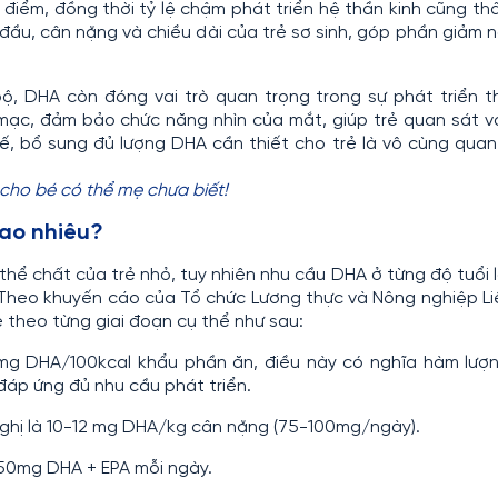
iểm, đồng thời tỷ lệ chậm phát triển hệ thần kinh cũng th
 đầu, cân nặng và chiều dài của trẻ sơ sinh, góp phần giảm 
, DHA còn đóng vai trò quan trọng trong sự phát triển th
 mạc, đảm bảo chức năng nhìn của mắt, giúp trẻ quan sát 
ế, bổ sung đủ lượng DHA cần thiết cho trẻ là vô cùng quan
ho bé có thể mẹ chưa biết!
bao nhiêu?
 thể chất của trẻ nhỏ, tuy nhiên nhu cầu DHA ở từng độ tuổi 
 Theo khuyến cáo của Tổ chức Lương thực và Nông nghiệp L
 theo từng giai đoạn cụ thể như sau:
-18mg DHA/100kcal khẩu phần ăn, điều này có nghĩa hàm lư
đáp ứng đủ nhu cầu phát triển.
nghị là 10-12 mg DHA/kg cân nặng (75-100mg/ngày).
-150mg DHA + EPA mỗi ngày.