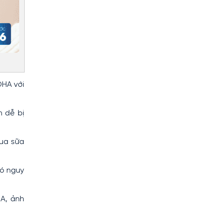
DHA với
n dễ bị
ua sữa
có nguy
HA, ảnh