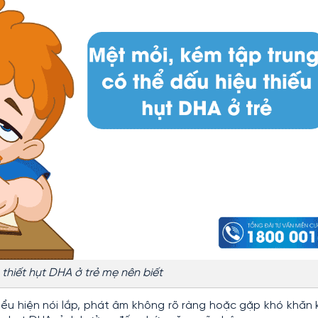
 thiết hụt DHA ở trẻ mẹ nên biết
iểu hiện nói lắp, phát âm không rõ ràng hoặc gặp khó khăn 