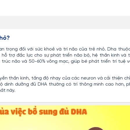
nhỏ?
n trọng đối với sức khoẻ và trí não của trẻ nhỏ. Dha thu
ỗ trợ đắc lực cho sự phát triển não bộ, hệ thần kinh và t
 trúc não và 50-60% võng mạc, giúp bé phát triển trí tuệ 
yền thần kinh, tăng độ nhạy của các neuron và cải thiện chỉ
độ dinh dưỡng đủ DHA thường có trí thông minh cao hơn, 
ất này.