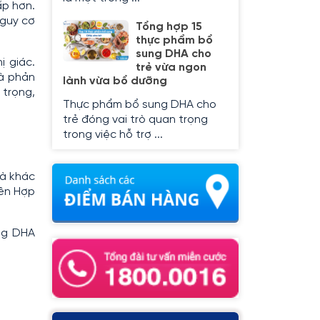
ấp hơn.
nguy cơ
Tổng hợp 15
thực phẩm bổ
sung DHA cho
ị giác.
trẻ vừa ngon
và phản
lành vừa bổ dưỡng
 trọng,
Thực phẩm bổ sung DHA cho
trẻ đóng vai trò quan trọng
trong việc hỗ trợ ...
là khác
iên Hợp
ợng DHA