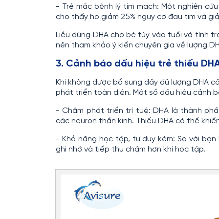
- Trẻ mắc bệnh lý tim mạch: Một nghiên cứ
cho thấy họ giảm 25% nguy cơ đau tim và giả
Liều dùng DHA cho bé tùy vào tuổi và tình t
nên tham khảo ý kiến chuyên gia về lượng DHA
3. Cảnh báo dấu hiệu trẻ thiếu DH
Khi không được bổ sung đầy đủ lượng DHA cần
phát triển toàn diện. Một số dấu hiệu cảnh 
- Chậm phát triển trí tuệ: DHA là thành phầ
các neuron thần kinh. Thiếu DHA có thể khiế
- Khả năng học tập, tư duy kém: So với bạn
ghi nhớ và tiếp thu chậm hơn khi học tập.