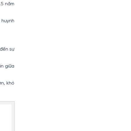
3,5 năm
ụ huynh
 đến sự
in giữa
ơn, khó