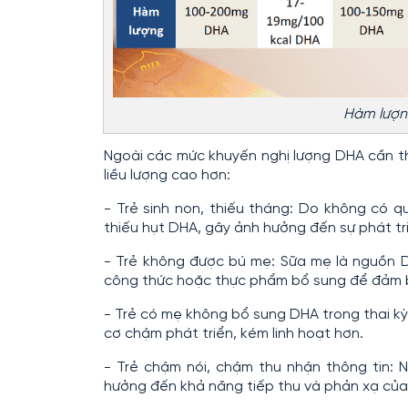
Hàm lượng
Ngoài các mức khuyến nghị lượng DHA cần th
liều lượng cao hơn:
- Trẻ sinh non, thiếu tháng: Do không có quá
thiếu hụt DHA, gây ảnh hưởng đến sự phát triể
- Trẻ không được bú mẹ: Sữa mẹ là nguồn 
công thức hoặc thực phẩm bổ sung để đảm b
- Trẻ có mẹ không bổ sung DHA trong thai kỳ 
cơ chậm phát triển, kém linh hoạt hơn.
- Trẻ chậm nói, chậm thu nhận thông tin: 
hưởng đến khả năng tiếp thu và phản xạ của 