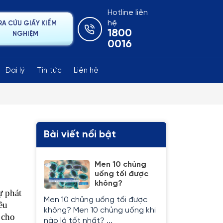
Hotline liên
hệ
RA CỨU GIẤY KIỂM
1800
NGHIỆM
0016
Đại lý
Tin tức
Liên hệ
u
Bài viết nổi bật
Men 10 chủng
uống tối được
không?
 phát 
Men 10 chủng uống tối được
u 
không? Men 10 chủng uống khi
cho 
nào là tốt nhất? ...