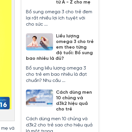
từ A - Z cho mẹ
Bổ sung omega 3 cho trẻ đem
lại rất nhiều lợi ích tuyệt vời
cho sức ...
Liều lượng
omega 3 cho trẻ
em theo từng
độ tuổi: Bổ sung
bao nhiêu là đủ?
Bổ sung liều lượng omega 3
cho trẻ em bao nhiêu là đạt
chuẩn? Nhu cầu ...
Cách dùng men
10 chủng và
d3k2 hiệu quả
cho trẻ
Cách dùng men 10 chủng và
d3k2 cho trẻ sao cho hiệu quả
a mẹ và
là một trong ...