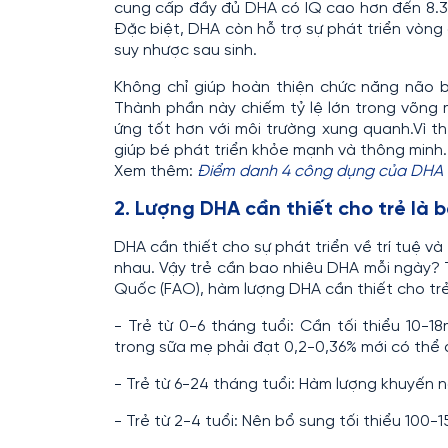
cung cấp đầy đủ DHA có IQ cao hơn đến 8.3 đ
Đặc biệt, DHA còn hỗ trợ sự phát triển vòng
suy nhược sau sinh.
Không chỉ giúp hoàn thiện chức năng não bộ
Thành phần này chiếm tỷ lệ lớn trong võng
ứng tốt hơn với môi trường xung quanh.Vì th
giúp bé phát triển khỏe mạnh và thông minh.
Xem thêm:
Điểm danh 4 công dụng của DHA c
2. Lượng DHA cần thiết cho trẻ là 
DHA cần thiết cho sự phát triển về trí tuệ và
nhau. Vậy trẻ cần bao nhiêu DHA mỗi ngày?
Quốc (FAO), hàm lượng DHA cần thiết cho trẻ
- Trẻ từ 0-6 tháng tuổi: Cần tối thiểu 10
trong sữa mẹ phải đạt 0,2-0,36% mới có thể 
- Trẻ từ 6-24 tháng tuổi: Hàm lượng khuyến 
- Trẻ từ 2-4 tuổi: Nên bổ sung tối thiểu 100