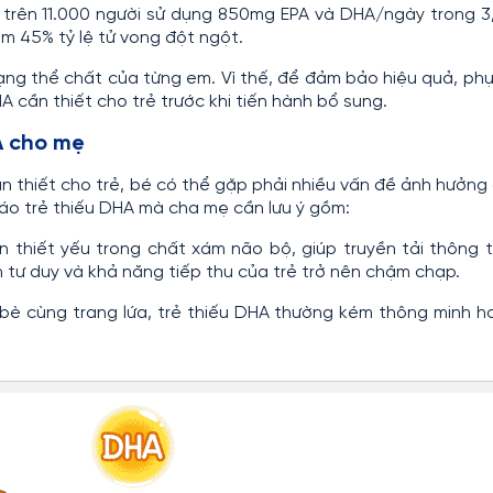
u trên 11.000 người sử dụng 850mg EPA và DHA/ngày trong 
m 45% tỷ lệ tử vong đột ngột.
rạng thể chất của từng em. Vì thế, để đảm bảo hiệu quả, ph
 cần thiết cho trẻ trước khi tiến hành bổ sung.
A cho mẹ
 thiết cho trẻ, bé có thể gặp phải nhiều vấn đề ảnh hưởng
báo trẻ thiếu DHA mà cha mẹ cần lưu ý gồm:
n thiết yếu trong chất xám não bộ, giúp truyền tải thông t
n tư duy và khả năng tiếp thu của trẻ trở nên chậm chạp.
 bè cùng trang lứa, trẻ thiếu DHA thường kém thông minh h