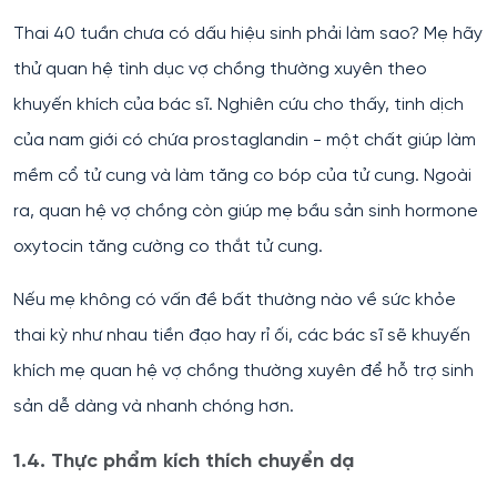
Thai 40 tuần chưa có dấu hiệu sinh phải làm sao? Mẹ hãy
thử quan hệ tình dục vợ chồng thường xuyên theo
khuyến khích của bác sĩ. Nghiên cứu cho thấy, tinh dịch
của nam giới có chứa prostaglandin - một chất giúp làm
mềm cổ tử cung và làm tăng co bóp của tử cung. Ngoài
ra, quan hệ vợ chồng còn giúp mẹ bầu sản sinh hormone
oxytocin tăng cường co thắt tử cung.
Nếu mẹ không có vấn đề bất thường nào về sức khỏe
thai kỳ như nhau tiền đạo hay rỉ ối, các bác sĩ sẽ khuyến
khích mẹ quan hệ vợ chồng thường xuyên để hỗ trợ sinh
sản dễ dàng và nhanh chóng hơn.
1.4. Thực phẩm kích thích chuyển dạ