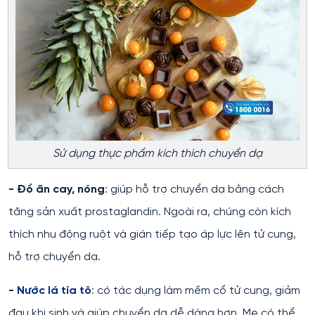
Sử dụng thực phẩm kích thích chuyển dạ
- Đồ ăn cay, nóng
: giúp hỗ trợ chuyển dạ bằng cách
tăng sản xuất prostaglandin. Ngoài ra, chúng còn kích
thích nhu động ruột và gián tiếp tạo áp lực lên tử cung,
hỗ trợ chuyển dạ.
-
Nước lá tía tô
: có tác dụng làm mềm cổ tử cung, giảm
đau khi sinh và giúp chuyển dạ dễ dàng hơn. Mẹ có thể