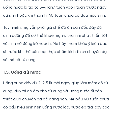
uống nước lá tía tô 3-4 lần/ tuần vào 1 tuần trước ngày
dự sinh hoặc khi thai nhi 40 tuần chưa có dấu hiệu sinh.
Tuy nhiên, mẹ vẫn phải giữ chế độ ăn cân đối, đầy đủ
dinh dưỡng để cơ thể khỏe mạnh, thai nhi phát triển tốt
và sinh nở đúng kế hoạch. Mẹ hãy tham khảo ý kiến bác
sĩ trước khi thử các loại thực phẩm kích thích chuyển dạ
và mở cổ tử cung.
1.5. Uống đủ nước
Uống nước đầy đủ 2-2,5 lít mỗi ngày giúp làm mềm cổ tử
cung, duy trì độ ẩm cho tử cung và lượng nước ối cần
thiết giúp chuyển dạ dễ dàng hơn. Mẹ bầu 40 tuần chưa
có dấu hiệu sinh nên uống nước lọc, nước ép trái cây các