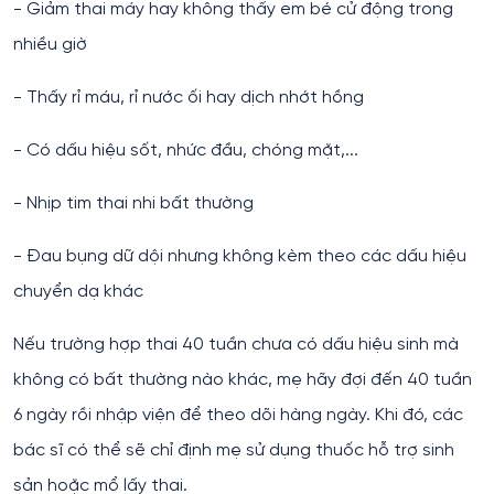
- Giảm thai máy hay không thấy em bé cử động trong
nhiều giờ
- Thấy rỉ máu, rỉ nước ối hay dịch nhớt hồng
- Có dấu hiệu sốt, nhức đầu, chóng mặt,...
- Nhịp tim thai nhi bất thường
- Đau bụng dữ dội nhưng không kèm theo các dấu hiệu
chuyển dạ khác
Nếu trường hợp thai 40 tuần chưa có dấu hiệu sinh mà
không có bất thường nào khác, mẹ hãy đợi đến 40 tuần
6 ngày rồi nhập viện để theo dõi hàng ngày. Khi đó, các
bác sĩ có thể sẽ chỉ định mẹ sử dụng thuốc hỗ trợ sinh
sản hoặc mổ lấy thai.