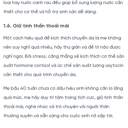
loại hay nước canh rau đều giúp bổ sung lượng nước cần
thiết cho cơ thể và hỗ trợ sinh sản dễ dàng.
1.6. Giữ tinh thần thoải mái
Một cách hiệu quả để kích thích chuyển dạ là mẹ không
nên suy nghĩ quá nhiều, hãy thư giãn và để trí não được
nghỉ ngơi. Bởi stress, căng thẳng sẽ kích thích cơ thể sản
xuất hormone cortisol và ức chế sản xuất lượng oxytocin
cần thiết cho quá trình chuyển dạ.
Mẹ bầu 40 tuần chưa có dấu hiệu sinh không cần lo lắng
quá mức, mẹ hãy duy trì tâm trạng tích cực, giữ tinh thần
thoải mái, nghe nhạc và trò chuyện với người thân
thường xuyên và sẵn sàng cho cuộc sinh nở sắp tới.