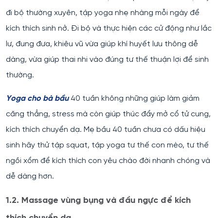
đi bộ thường xuyên, tập yoga nhẹ nhàng mỗi ngày để
kích thích sinh nở. Đi bộ và thực hiện các cử động như lắc
lư, đung đưa, khiêu vũ vừa giúp khí huyết lưu thông dễ
dàng, vừa giúp thai nhi vào đúng tư thế thuận lợi để sinh
thường.
Yoga cho bà bầu
40 tuần không những giúp làm giảm
căng thẳng, stress mà còn giúp thúc đẩy mở cổ tử cung,
kích thích chuyển dạ. Mẹ bầu 40 tuần chưa có dấu hiệu
sinh hãy thử tập squat, tập yoga tư thế con mèo, tư thế
ngồi xổm để kích thích con yêu chào đời nhanh chóng và
dễ dàng hơn.
1.2. Massage vùng bụng và đầu ngực để kích